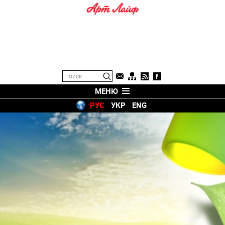
МЕНЮ
РУС
УКР
ENG