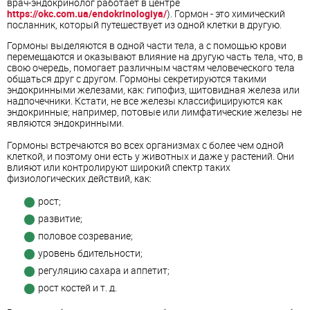
врач-эндокринолог работает в центре
https://okc.com.ua/endokrinologiya/
). Гормон - это химический
посланник, который путешествует из одной клетки в другую.
Гормоны выделяются в одной части тела, а с помощью крови
перемещаются и оказывают влияние на другую часть тела, что, в
свою очередь, помогает различным частям человеческого тела
общаться друг с другом. Гормоны секретируются такими
эндокринными железами, как: гипофиз, щитовидная железа или
надпочечники. Кстати, не все железы классифицируются как
эндокринные; например, потовые или лимфатические железы не
являются эндокринными.
Гормоны встречаются во всех организмах с более чем одной
клеткой, и поэтому они есть у животных и даже у растений. Они
влияют или контролируют широкий спектр таких
физиологических действий, как:
рост;
развитие;
половое созревание;
уровень бдительности;
регуляцию сахара и аппетит;
рост костей и т. д.