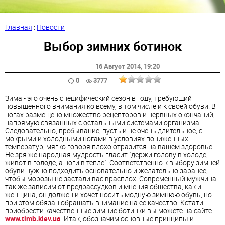
Главная
:
Новости
Выбор зимних ботинок
16 Август 2014
, 19:20
0
3777
Зима - это очень специфический сезон в году, требующий
повышенного внимания ко всему, в том числе и к своей обуви. В
ногах размещено множество рецепторов и нервных окончаний,
напрямую связанных с остальными системами организма.
Следовательно, пребывание, пусть и не очень длительное, с
мокрыми и холодными ногами в условиях пониженных
температур, мягко говоря плохо отразится на вашем здоровье.
Не зря же народная мудрость гласит "держи голову в холоде,
живот в голоде, а ноги в тепле". Соответственно к выбору зимней
обуви нужно подходить основательно и желательно заранее,
чтобы морозы не застали вас врасплох. Современный мужчина
так же зависим от предрассудков и мнения общества, как и
женщина, он должен и хочет носить модную зимнюю обувь, но
при этом обязан обращать внимание на ее качество. Кстати
приобрести качественные зимние ботинки вы можете на сайте:
www.timb.kiev.ua
. Итак, обозначим основные принципы и