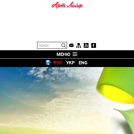
МЕНЮ
РУС
УКР
ENG