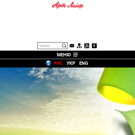
МЕНЮ
РУС
УКР
ENG