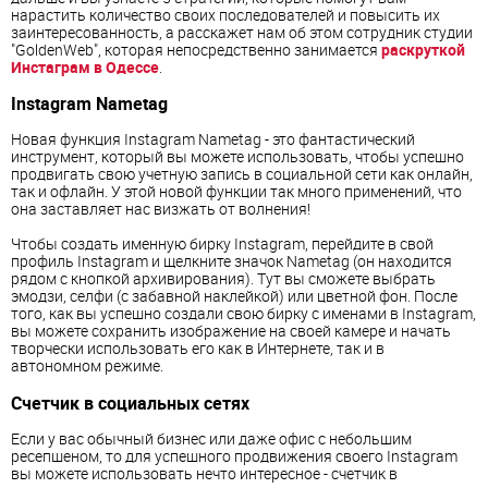
нарастить количество своих последователей и повысить их
заинтересованность, а расскажет нам об этом сотрудник студии
"GoldenWeb", которая непосредственно занимается
раскруткой
Инстаграм в Одессе
.
Instagram Nametag
Новая функция Instagram Nametag - это фантастический
инструмент, который вы можете использовать, чтобы успешно
продвигать свою учетную запись в социальной сети как онлайн,
так и офлайн. У этой новой функции так много применений, что
она заставляет нас визжать от волнения!
Чтобы создать именную бирку Instagram, перейдите в свой
профиль Instagram и щелкните значок Nametag (он находится
рядом с кнопкой архивирования). Тут вы сможете выбрать
эмодзи, селфи (с забавной наклейкой) или цветной фон. После
того, как вы успешно создали свою бирку с именами в Instagram,
вы можете сохранить изображение на своей камере и начать
творчески использовать его как в Интернете, так и в
автономном режиме.
Счетчик в социальных сетях
Если у вас обычный бизнес или даже офис с небольшим
ресепшеном, то для успешного продвижения своего Instagram
вы можете использовать нечто интересное - счетчик в