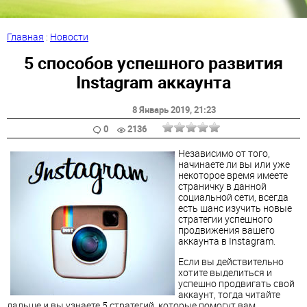
Главная
:
Новости
5 способов успешного развития
Instagram аккаунта
8 Январь 2019
, 21:23
0
2136
Независимо от того,
начинаете ли вы или уже
некоторое время имеете
страничку в данной
социальной сети, всегда
есть шанс изучить новые
стратегии успешного
продвижения вашего
аккаунта в Instagram.
Если вы действительно
хотите выделиться и
успешно продвигать свой
аккаунт, тогда читайте
дальше и вы узнаете 5 стратегий, которые помогут вам