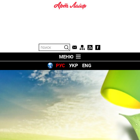
МЕНЮ
РУС
УКР
ENG