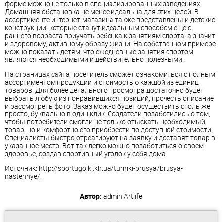
форме можно не только в специализированных заведениях.
Домашняя обстановка не менее идеальна для этих целей. В
ассортименте интернет-магазина также представлены и детские
конструкции, которые станут идеальным способом еще с
раннего возраста приучать ребенка к занятиям спорта, а значит
и здоровому, активному образу жизни. На собственном примере
можно показать детям, что ежедневные занятия спортом
являются необходимыми и действительно полезными.
На страницах сайта посетитель сможет ознакомиться с полным
ассортиментом продукции и стоимостью каждой из единиц
товаров. Для более детального просмотра достаточно будет
выбрать любую из понравившихся позиций, прочесть описание
и рассмотреть фото. Заказ можно будет осуществить столь же
просто, буквально в один клик. Создатели позаботились о том,
чтобы потребители смогли не только отыскать необходимый
товар, но и комфортно его приобрести по доступной стоимости.
Специалисты быстро отреагируют на заявку и доставят товар в
указанное место. Вот так легко можно позаботиться о своем
здоровье, создав спортивный уголок у себя дома.
Источник: http://sportugolki.kh.ua/turniki-brusya/brusya-
nastennye/.
Автор:
admin
Artlife