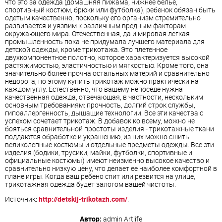
что это за одежда (домашняя пижама, нижнее белье,
спортивный костюм, брюки или футболка), ребенок обязан быть
одетым качественно, поскольку его организм стремительно
развивается и уязвим к различным вредным факторам
окружающего мира. Отечественная, да и мировая легкая
промышленность пока не придумала лучшего материала для
детской одежды, кроме трикотажа. Это плетенное
двухкомпонентное полотно, которое характеризуется высокой
растяжимостью, эластичностью и мягкостью. Кроме того, она
значительно более прочна остальных материй и сравнительно
недорога, по этому купить трикотаж можно практически на
каждом углу. Естественно, что вашему непоседе нужна
качественная одежда, отвечающая, в частности, нескольким
основным требованиям: прочность, долгий строк службы,
гипоаллергенность, дышащие технологии. Все эти качества с
успехом сочетает трикотаж. В добавок ко всему, можно не
бояться сравнительной простоты изделия - трикотажные ткани
поддаются обработке и украшению, из них можно сшить
великолепные костюмы и отдельные предметы одежды. Все эти
изделия (бодики, трусики, майки, футболки, спортивные и
официальные костюмы) имеют неизменно высокое качество и
сравнительно низкую цену, что делает ее наиболее комфортной в
плане игры. Когда ваш ребено спит или резвится на улице,
трикотажная одежда будет залогом вашей чистоты.
Источник:
http://detskij-trikotazh.com/
.
Автор:
admin
Artlife