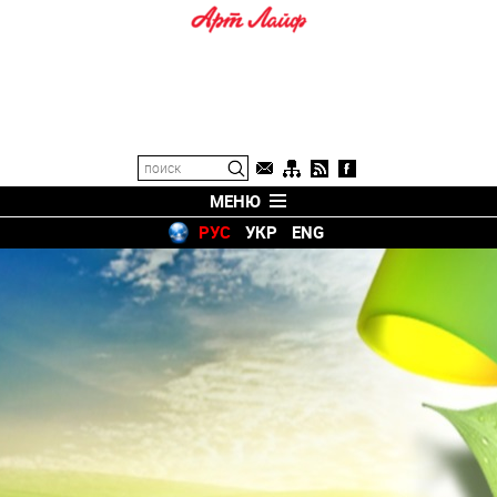
МЕНЮ
РУС
УКР
ENG