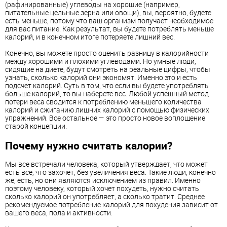
(рафинированные) углеводы на хорошие (например,
питательные цельные зерна или овощи), вы, вероятно, будете
есть меньше, потому что ваш организм получает необходимое
для вас питание. Как результат, вы будете потреблять меньше
калорий, и в конечном итоге потеряете лишний вес.
Конечно, вы можете просто оценить разницу в калорийности
между хорошими и плохими углеводами. Но умные люди,
сидящие на диете, будут смотреть на реальные цифры, чтобы
узнать, сколько калорий они экономят. Именно это и есть
подсчет калорий. Суть в том, что если вы будете употреблять
больше калорий, то вы наберете вес. Любой успешный метод
потери веса сводится к потреблению меньшего количества
калорий и сжиганию лишних калорий с помощью физических
упражнений. Все остальное — это просто новое воплощение
старой концепции.
Почему нужно считать калории?
Мы все встречали человека, который утверждает, что может
есть все, что захочет, без увеличения веса. Такие люди, конечно
же, есть, но они являются исключением из правил. Именно
поэтому человеку, который хочет похудеть, нужно считать
сколько калорий он употребляет, а сколько тратит. Среднее
рекомендуемое потребление калорий для похудения зависит от
вашего веса, пола и активности.