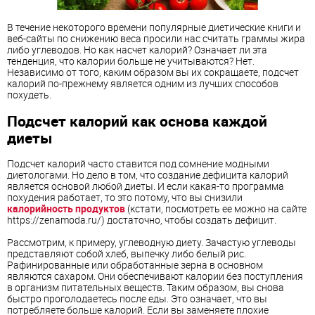
В течение некоторого времени популярные диетические книги и
веб-сайты по снижению веса просили нас считать граммы жира
либо углеводов. Но как насчет калорий? Означает ли эта
тенденция, что калории больше не учитываются? Нет.
Независимо от того, каким образом вы их сокращаете, подсчет
калорий по-прежнему является одним из лучших способов
похудеть.
Подсчет калорий как основа каждой
диеты
Подсчет калорий часто ставится под сомнение модными
диетологами. Но дело в том, что создание дефицита калорий
является основой любой диеты. И если какая-то программа
похудения работает, то это потому, что вы снизили
калорийность продуктов
(кстати, посмотреть ее можно на сайте
https://zenamoda.ru/) достаточно, чтобы создать дефицит.
Рассмотрим, к примеру, углеводную диету. Зачастую углеводы
представляют собой хлеб, выпечку либо белый рис.
Рафинированные или обработанные зерна в основном
являются сахаром. Они обеспечивают калории без поступления
в организм питательных веществ. Таким образом, вы снова
быстро проголодаетесь после еды. Это означает, что вы
потребляете больше калорий. Если вы заменяете плохие