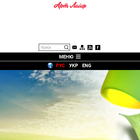
МЕНЮ
РУС
УКР
ENG