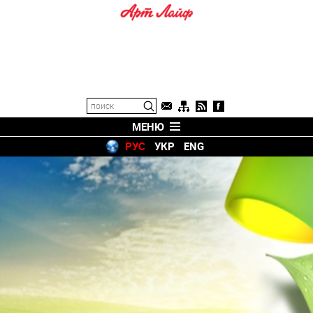
МЕНЮ
РУС
УКР
ENG