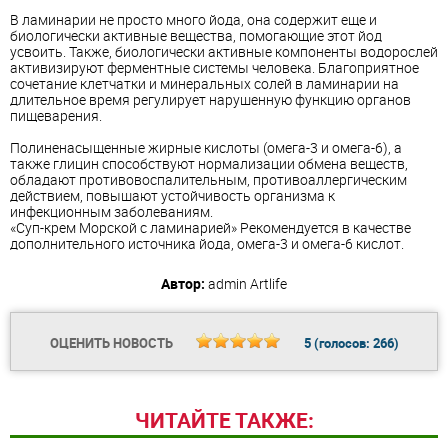
В ламинарии не просто много
йод
а, она содержит еще и
биологически активные вещества, помогающие этот
йод
усвоить. Также, биологически активные компоненты водорослей
активизируют ферментные системы человека. Благоприятное
сочетание клетчатки и минеральных солей в ламинарии на
длительное время регулирует нарушенную функцию органов
пищеварения.
Полиненасыщенные жирные кислоты
(омега-3 и
омега-6
), а
также глицин способствуют нормализации обмена веществ,
обладают противовоспалительным, противоаллергическим
действием, повышают устойчивость организма к
инфекционным заболеваниям.
«Суп-крем Морской с ламинарией» Рекомендуется в качестве
дополнительного источника
йод
а,
омега-3
и
омега-6
кислот.
Автор:
admin
Artlife
ОЦЕНИТЬ НОВОСТЬ
5
(голосов:
266
)
ЧИТАЙТЕ ТАКЖЕ: