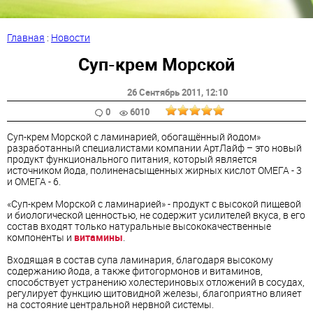
Главная
:
Новости
Суп-крем Морской
26 Сентябрь 2011
, 12:10
0
6010
Суп-крем Морской с ламинарией, обогащённый
йод
ом»
разработанный специалистами компании АртЛайф – это новый
продукт функционального питания, который является
источником
йод
а, полиненасыщенных жирных кислот ОМЕГА - 3
и ОМЕГА - 6.
«Суп-крем Морской с ламинарией» - продукт с высокой пищевой
и биологической ценностью, не содержит усилителей вкуса, в его
состав входят только натуральные высококачественные
компоненты и
витамин
ы
.
Входящая в состав супа
ламинария
, благодаря высокому
содержанию
йод
а, а также фитогормонов и
витамин
ов,
способствует устранению холестериновых отложений в сосудах,
регулирует функцию щитовидной железы, благоприятно влияет
на состояние центральной нервной системы.