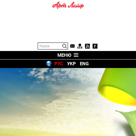
МЕНЮ
РУС
УКР
ENG