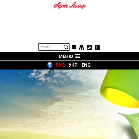
МЕНЮ
РУС
УКР
ENG