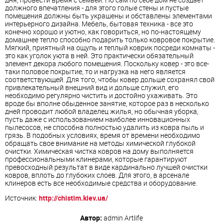
должного впечатления - для этого голые стены и пустые
помещения должны быть украшены и обставлены элементами
интерьерного дизайна. Мебель, бытовая техника - все это
конечно хорошо и уютно, как говориться, но по-настоящему
домашнее тепло способно подарить только ковровое покрытие.
Мягкий, приятный на ощупь и теплый коврик посреди комнаты -
это как уголок уюта в ней. Это практически обязательный
элемент декора любого помещения. Поскольку ковер - это все-
таки половое покрытие, то и нагрузка на него является
соответствующей. Для того, чтобы ковер дольше сохранял свой
привлекательный внешний вид и дольше служил, его
необходимо регулярно чистить и достойно ухаживать. Это
вроде бы вполне обыденное занятие, которое раз в несколько
дней проводит любой владелец жилья, но обычная уборка,
пусть даже с использованием наиболее инновационных
пылесосов, не способна полностью удалить из ковра пыль и
грязь. В подобных условиях, время от времени необходимо
обращать свое внимание на методы химической глубокой
очистки. Химическая чистка ковров на дому выполняется
профессиональными клинерами, которые гарантируют
превосходный результат в виде кардинально лучшей очистки
ковров, вплоть до глубоких слоев. Для этого, в арсенале
клинеров есть все необходимые средства и оборудование.
Источник:
http://chistim.kiev.ua/
Автор:
admin
Artlife