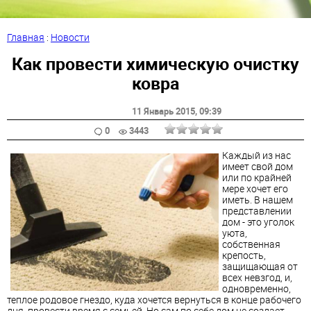
Главная
:
Новости
Как провести химическую очистку
ковра
11 Январь 2015
, 09:39
0
3443
Каждый из нас
имеет свой дом
или по крайней
мере хочет его
иметь. В нашем
представлении
дом - это уголок
уюта,
собственная
крепость,
защищающая от
всех невзгод, и,
одновременно,
теплое родовое гнездо, куда хочется вернуться в конце рабочего
дня, провести время с семьей. Но сам по себе дом не создает