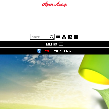
МЕНЮ
РУС
УКР
ENG