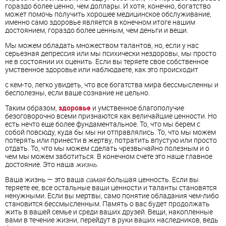
гораздо более ценно, чем доллары. И хотя, конечно, богатство
может помочь получить хорошее медицинское обслуживание,
именно само здоровье является в конечном итоге нашим
достоянием, гораздо более ценным, чем деньги и вещи.
Мы можем обладать множеством талантов, но, если у нас
серьезная депрессия или мы психически нездоровы, мы просто
не в состоянии их оценить. Если вы теряете свое собственное
умственное здоровье или наблюдаете, как это происходит
с кем-то, легко увидеть, что все богатства мира бессмысленны и
бесполезны, если ваше сознание не цельно.
Таким образом,
здоровье
и умственное благополучие
безоговорочно всеми признаются как величайшие ценности. Но
есть нечто еще более фундаментальное. То, что мы берем с
собой повсюду, куда бы мы ни отправлялись. То, что мы можем
потерять или принести в жертву, потратить впустую или просто
отдать. То, что мы можем сделать чрезвычайно полезным и о
чем мы можем заботиться. В конечном счете это наше главное
достояние. Это наша
жизнь.
Ваша жизнь — это ваша
самая
большая ценность. Если вы
теряете ее, все остальные ваши ценности и таланты становятся
ненужными. Если вы мертвы, само понятие обладания чем-либо
становится бессмысленным. Память о вас будет продолжать
жить в вашей семье и среди ваших друзей. Вещи, накопленные
вами в течение жизни, перейдут в руки ваших наследников, ведь