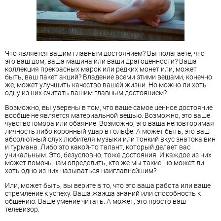
Что является вашим главным достоянием? Вы полагаете, что
это ваш дом, ваша машина или ваши драгоценности? Ваша
коллекция прекрасных марок или редких монет или, может
быть, ваш пакет акций? Владение всеми этими вещами, конечно
же, может улучшить качество вашей жизни. Но можно ли хоть
одну из них считать вашим главным достоянием?
Возможно, вы уверены в том, что ваше самое ценное достояние
вообще не является материальной вещью. Возможно, это ваше
чувство юмора или обаяние. Возможно, это ваша неповторимая
личность либо коронный удар в гольфе. А может быть, это ваш
абсолютный слух любителя музыки или тонкий вкус знатока вин
и гурмана. Либо это какой-то талант, который делает вас
уникальным. Это, безусловно, тоже достояния. И каждое из них
может помочь нам определить, кто же мы такие, но может ли
хоть одно из них называться наиглавнейшим?
Или, может быть, вы верите в то, что это ваша работа или ваше
стремление к успеху. Ваша жажда знаний или способность к
общению. Ваше умение читать. А может, это просто ваш
телевизор.