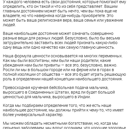
У каждого человека есть свои достояния, которые помогают ему
определить, кто он такой и что из себя представляет. Вашим
главным достоянием может быть нечто, чем вы пока еще не
владеете, но что наверняка когда-нибудь приобретете. Это
может быть ваша религиозная вера, ваша семья или уважение
людей.
Ваше наибольшее достояние может означать совершенно
разные вещи для разных людей. Безусловно, было бы весьма
затруднительно заставить всех людей признать какую-либо
одну вещь или одно качество как самую главную ценность.
Наша формула ценности основывается на многих переменных.
Как мы были воспитаны, кем были наши родители, какие
убеждения нам были привиты — все это, безусловно, важно.
Росли ли мы в большом городе или на ферме или в горах в
полной изоляции от общества — все это будет играть решающую
роль в определении нашей концепции наибольшего достояния.
Превосходная крученая бейсбольная подача мальчика,
выросшего в Соединенных Штатах, вряд ли будет большой
ценностью для мальчика, выросшего в Индии.
Когда мы подбираем определение того, что же есть наше
наибольшее достояние, мы должны прийти к чему-то, что имеет
более универсальный характер.
Мы можем обладать несметными богатствами, но, когда мы
серьезно заболеваем, мы вдруг осознаем, что хорошее здоровье