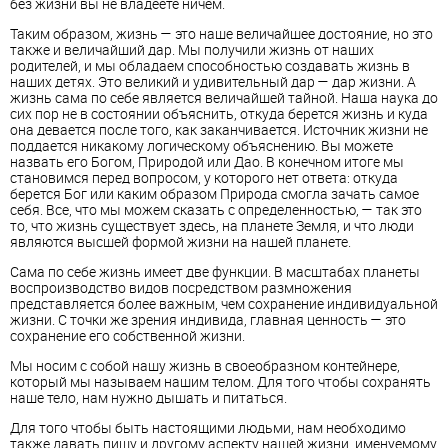
без жизни вы не владеете ничем.
Таким образом, жизнь — это наше величайшее достояние, но это
также и величайший дар. Мы получили жизнь от наших
родителей, и мы обладаем способностью создавать жизнь в
наших детях. Это великий и удивительный дар — дар жизни. А
жизнь сама по себе является величайшей тайной. Наша наука до
сих пор не в состоянии объяснить, откуда берется жизнь и куда
она девается после того, как заканчивается. Источник жизни не
поддается никакому логическому объяснению. Вы можете
назвать его Богом, Природой или Дао. В конечном итоге мы
становимся перед вопросом, у которого нет ответа: откуда
берется Бог или каким образом Природа смогла зачать самое
себя. Все, что мы можем сказать с определенностью, — так это
то, что жизнь существует здесь, на планете Земля, и что люди
являются высшей формой жизни на нашей планете.
Сама по себе жизнь имеет две функции. В масштабах планеты
воспроизводство видов посредством размножения
представляется более важным, чем сохранение индивидуальной
жизни. С точки же зрения индивида, главная ценность — это
сохранение его собственной жизни.
Мы носим с собой нашу жизнь в своеобразном контейнере,
который мы называем нашим телом. Для того чтобы сохранять
наше тело, нам нужно дышать и питаться.
Для того чтобы быть настоящими людьми, нам необходимо
также давать пищу и другому аспекту нашей жизни, именуемому