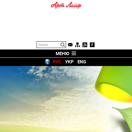
МЕНЮ
РУС
УКР
ENG