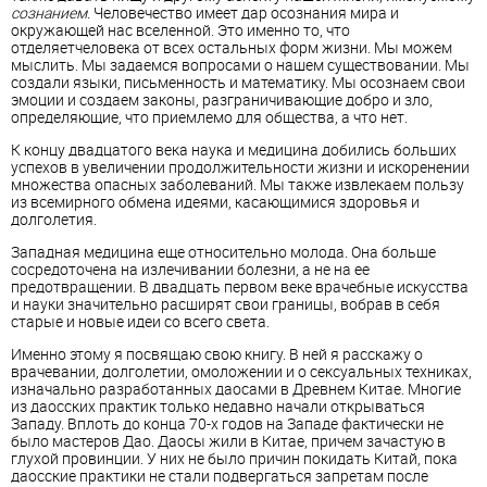
сознанием.
Человечество имеет дар осознания мира и
окружающей нас вселенной. Это именно то, что
отделяетчеловека от всех остальных форм жизни. Мы можем
мыслить. Мы задаемся вопросами о нашем существовании. Мы
создали языки, письменность и математику. Мы осознаем свои
эмоции и создаем законы, разграничивающие добро и зло,
определяющие, что приемлемо для общества, а что нет.
К концу двадцатого века наука и медицина добились больших
успехов в увеличении продолжительности жизни и искоренении
множества опасных заболеваний. Мы также извлекаем пользу
из всемирного обмена идеями, касающимися здоровья и
долголетия.
Западная медицина еще относительно молода. Она больше
сосредоточена на излечивании болезни, а не на ее
предотвращении. В двадцать первом веке врачебные искусства
и науки значительно расширят свои границы, вобрав в себя
старые и новые идеи со всего света.
Именно этому я посвящаю свою книгу. В ней я расскажу о
врачевании, долголетии, омоложении и о сексуальных техниках,
изначально разработанных даосами в Древнем Китае. Многие
из даосских практик только недавно начали открываться
Западу. Вплоть до конца 70-х годов на Западе фактически не
было мастеров Дао. Даосы жили в Китае, причем зачастую в
глухой провинции. У них не было причин покидать Китай, пока
даосские практики не стали подвергаться запретам после