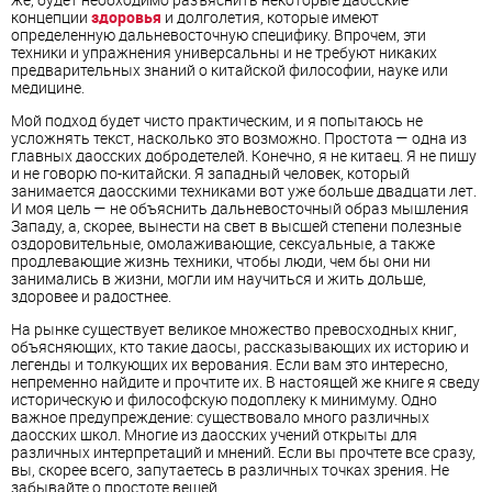
концепции
здоровья
и долголетия, которые имеют
определенную дальневосточную специфику. Впрочем, эти
техники и упражнения универсальны и не требуют никаких
предварительных знаний о китайской философии, науке или
медицине.
Мой подход будет чисто практическим, и я попытаюсь не
усложнять текст, насколько это возможно. Простота — одна из
главных даосских добродетелей. Конечно, я не китаец. Я не пишу
и не говорю по-китайски. Я западный человек, который
занимается даосскими техниками вот уже больше двадцати лет.
И моя цель — не объяснить дальневосточный образ мышления
Западу, а, скорее, вынести на свет в высшей степени полезные
оздоровительные, омолаживающие, сексуальные, а также
продлевающие жизнь техники, чтобы люди, чем бы они ни
занимались в жизни, могли им научиться и жить дольше,
здоровее и радостнее.
На рынке существует великое множество превосходных книг,
объясняющих, кто такие даосы, рассказывающих их историю и
легенды и толкующих их верования. Если вам это интересно,
непременно найдите и прочтите их. В настоящей же книге я сведу
историческую и философскую подоплеку к минимуму. Одно
важное предупреждение: существовало много различных
даосских школ. Многие из даосских учений открыты для
различных интерпретаций и мнений. Если вы прочтете все сразу,
вы, скорее всего, запутаетесь в различных точках зрения. Не
забывайте о простоте вещей.