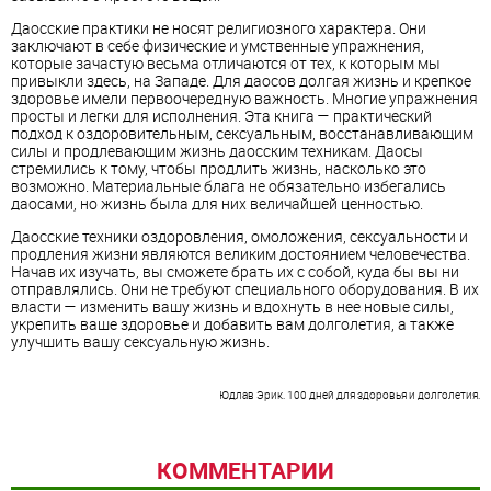
Даосские практики не носят религиозного характера. Они
заключают в себе физические и умственные упражнения,
которые зачастую весьма отличаются от тех, к которым мы
привыкли здесь, на Западе. Для даосов долгая жизнь и крепкое
здоровье имели первоочередную важность. Многие упражнения
просты и легки для исполнения. Эта книга — практический
подход к оздоровительным, сексуальным, восстанавливающим
силы и продлевающим жизнь даосским техникам. Даосы
стремились к тому, чтобы продлить жизнь, насколько это
возможно. Материальные блага не обязательно избегались
даосами, но жизнь была для них величайшей ценностью.
Даосские техники оздоровления, омоложения, сексуальности и
продления жизни являются великим достоянием человечества.
Начав их изучать, вы сможете брать их с собой, куда бы вы ни
отправлялись. Они не требуют специального оборудования. В их
власти — изменить вашу жизнь и вдохнуть в нее новые силы,
укрепить ваше здоровье и добавить вам долголетия, а также
улучшить вашу сексуальную жизнь.
Юдлав Эрик.
100 дней для здоровья и долголетия.
КОММЕНТАРИИ