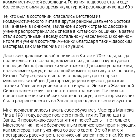
коммунистической революции. Гонения на даосов стали еще
более жестокими во время «культурной революции» конца 60-х.
Те, кто был в состоянии, спасались бегством из
коммунистического Китая в другие районы Дальнего Востока.
На Тайване, в Гонконге, Таиланде и других странах даосские
учения распространились сперва в китайских общинах, а затем
стали доступными и всему остальному населению. В конечном
итоге эти учения достигли Америки благодаря таким даосским
мастерам, как Мантэк Чиа и Ни Хуацин.
Даосские практики возобновились в Китае в 70-е годы, когда
правительство осознало, как много из даосского культурного
наследия было фактически уничтожено. Даосские упражнения,
называемые
цигун,
в настоящий момент практикуются по всему
Китаю.
Тайцзи-цюанъ
выполняют каждое утро в парках
миллионы китайцев. Доктора медицины изучают даосские
техники. Ученые из университетов изучают Энергию Жизненной
Силы в надежде лучше понять таинства жизни. Появилось
новое поколение китайских мастеров цигун, и некоторым из них
было разрешено ехать на Запад и преподавать свое искусство.
Мне посчастливилось начать свое обучение у Мастера Мантэка
Чиа в 1981 году, вскоре после его прибытия из Таиланда на
Запад. Я продолжаю свои занятия и по сей день — не только с
Мастером Чиа, но и с бесчисленным количеством практикующих,
как мастеров, так и учеников со всего света. В этой книге я
постараюсь рассмотреть технический аспект практики. Конечно
же, будет необходимо разъяснить некоторые даосские