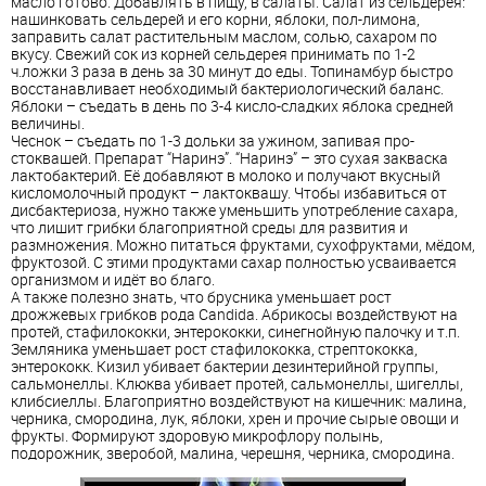
масло готово. Добавлять в пищу, в салаты. Салат из сельдерея:
нашинковать сельдерей и его корни, яблоки, пол-лимона,
заправить салат растительным маслом, солью, сахаром по
вкусу. Свежий сок из корней сельдерея принимать по 1-2
ч.ложки 3 раза в день за 30 минут до еды. Топинамбур быстро
восстанавливает необходимый бактериологический баланс.
Яблоки – съедать в день по 3-4 кисло-сладких яблока средней
величины.
Чеснок – съедать по 1-3 дольки за ужином, запивая про-
стоквашей. Препарат “Наринэ”. “Наринэ” – это сухая закваска
лактобактерий. Её добавляют в молоко и получают вкусный
кисломолочный продукт – лактоквашу. Чтобы избавиться от
дисбактериоза, нужно также уменьшить употребление сахара,
что лишит грибки благоприятной среды для развития и
размножения. Можно питаться фруктами, сухофруктами, мёдом,
фруктозой. С этими продуктами сахар полностью усваивается
организмом и идёт во благо.
А также полезно знать, что брусника уменьшает рост
дрожжевых грибков рода Candida. Абрикосы воздействуют на
протей, стафилококки, энтерококки, синегнойную палочку и т.п.
Земляника уменьшает рост стафилококка, стрептококка,
энтерококк. Кизил убивает бактерии дезинтерийной группы,
сальмонеллы. Клюква убивает протей, сальмонеллы, шигеллы,
клибсиеллы. Благоприятно воздействуют на кишечник: малина,
черника, смородина, лук, яблоки, хрен и прочие сырые овощи и
фрукты. Формируют здоровую микрофлору полынь,
подорожник, зверобой, малина, черешня, черника, смородина.