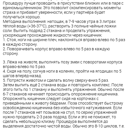
Процедуру лучше проводить в присутствии близких или в паре с
единомышленником. Это позволит скомпенсировать моменты
страха и прибавит уверенности, если у партнёра будет
получаться хорошо.
Методика выполнения: натощак, в 7-9 часов утра в 3 литрах
тёплой воды (+36-37°С), растворить 3 полные чайные ложки
соли. Выпить подряд 2 стакана и проделать упражнения,
ускоряющие прохождение жидкости через кишечник:
1. Стоя, ноги на ширине плеч, наклоняться вправо-влево по 5 раз
в каждую сторону.
2. Поворачивать корпус вправо-влево по 5 раз в каждую
сторону.
3. Лёжа на животе, выполнять позу змеи с поворотами корпуса
вправо-влево по 5 раз.
4. Сидя на полу, согнув ноги в коленях, пройти на ягодицах по 5
шагов вперёд-назад.
5. Потрясти животом и сделать волну сверху-вниз 5 раз.
Затем выпить ещё 2 стакана воды и повторить комплекс. После
этого пить по 1 стакану и выполнять упражнения. Обычно после
6-7 стаканов начинает происходить опорожнение кишечника.
Опорожнять кишечник следует сидя на корточках с
приведёнными к животу бёдрами. Поза способствует быстрому
освобождению кишечника без избыточного натуживания. Если
после 7 стаканов нет позывов на стул, то серию упражнений
нужно проделать 2-3 раза подряд. Если и это не поможет, то
сделать небольшую клизму. Процедура выполняется до
выделения достаточно чистой воды. Обычно это 8-10 циклов, т.е.