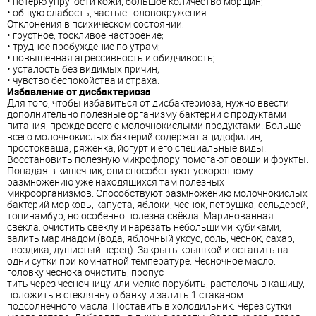
• потерю упругости кожи, большое количество морщин;
• общую слабость, частые головокружения.
Отклонения в психическом состоянии:
• грустное, тоскливое настроение;
• трудное пробуждение по утрам;
• повышенная агрессивность и обидчивость;
• усталость без видимых причин;
• чувство беспокойства и страха.
Избавление от дисбактериоза
Для того, чтобы избавиться от дисбактериоза, нужно ввести
дополнительно полезные организму бактерии с продуктами
питания, прежде всего с молочнокислыми продуктами. Больше
всего молочнокислых бактерий содержат ацидофилин,
простокваша, ряженка, йогурт и его специальные виды.
Восстановить полезную микрофлору помогают овощи и фрукты.
Попадая в кишечник, они способствуют ускоренному
размножению уже находящихся там полезных
микроорганизмов. Способствуют размножению молочнокислых
бактерий морковь, капуста, яблоки, чеснок, петрушка, сельдерей,
топинамбур, но особенно полезна свёкла. Маринованная
свёкла: очистить свёклу и нарезать небольшими кубиками,
залить маринадом (вода, яблочный уксус, соль, чеснок, сахар,
гвоздика, душистый перец). Закрыть крышкой и оставить на
одни сутки при комнатной температуре. Чесночное масло:
головку чеснока очистить, пропус
тить через чесночницу или мелко порубить, растолочь в кашицу,
положить в стеклянную банку и залить 1 стаканом
подсолнечного масла. Поставить в холодильник. Через сутки