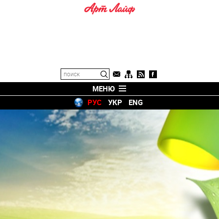
МЕНЮ
РУС
УКР
ENG