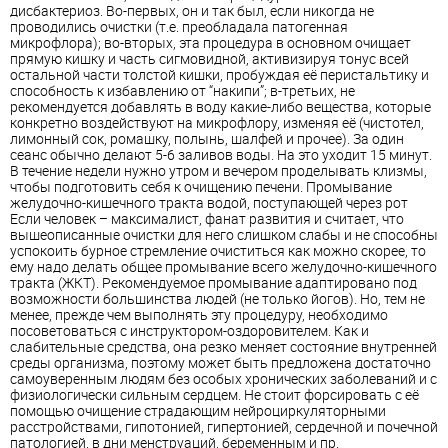
дисбактериоз. Во-первых, он и так был, если никогда не
проводились очистки (т.е. преобладала патогенная
микрофлора); во-вторых, эта процедура в основном очищает
прямую кишку и часть сигмовидной, активизируя тонус всей
остальной части толстой кишки, пробуждая её перистальтику и
способность к избавлению от “накипи”; в-третьих, не
рекомендуется добавлять в воду какие-либо вещества, которые
конкретно воздействуют на микрофлору, изменяя её (чистотел,
лимонный сок, ромашку, полынь, шалфей и прочее). За один
сеанс обычно делают 5-6 заливов воды. На это уходит 15 минут.
В течение недели нужно утром и вечером проделывать клизмы,
чтобы подготовить себя к очищению печени. Промывание
желудочно-кишечного тракта водой, поступающей через рот
Если человек – максималист, фанат развития и считает, что
вышеописанные очистки для него слишком слабы и не способны
успокоить бурное стремление очиститься как можно скорее, то
ему надо делать общее промывание всего желудочно-кишечного
тракта (ЖКТ). Рекомендуемое промывание адаптировано под
возможности большинства людей (не только йогов). Но, тем не
менее, прежде чем выполнять эту процедуру, необходимо
посоветоваться с инструктором-оздоровителем. Как и
слабительные средства, она резко меняет состояние внутренней
среды организма, поэтому может быть предложена достаточно
самоуверенным людям без особых хронических заболеваний и с
физиологически сильным сердцем. Не стоит форсировать с её
помощью очищение страдающим нейроциркуляторными
расстройствами, гипотонией, гипертонией, сердечной и почечной
патологией, в дни менструаций, беременным и пр.