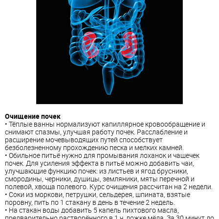
Очищение почек
• Тёплые ванны нормализуют капиллярное кровообращение и
снимают спазмы, улучшая работу почек. Расслабление и
расширение мочевыводящих путей способствует
безболезненному прохождению песка и мелких камней.
• Обильное питьё нужно для промывания лоханок и чашечек
почек. Для усиления эффекта в питьё можно добавить чаи,
улучшающие функцию почек: из листьев и ягод брусники,
смородины, черники, душицы, земляники, мяты перечной и
полевой, хвоща полевого. Курс очищения рассчитан на 2 недели.
• Соки из моркови, петрушки, сельдерея, шпината, взятые
поровну, пить по 1 стакану в день в течение 2 недель.
• На стакан воды добавить 5 капель пихтового масла,
предварительно растворённого в 1 ч. ложке мёда. За 30 минут до