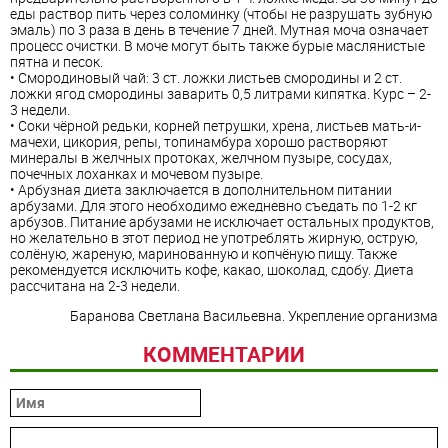
еды раствор пить через соломинку (чтобы не разрушать зубную
эмаль) по 3 раза в день в течение 7 дней. Мутная моча означает
процесс очистки. В моче могут быть также бурые маслянистые
пятна и песок.
• Смородиновый чай: 3 ст. ложки листьев смородины и 2 ст.
ложки ягод смородины заварить 0,5 литрами кипятка. Курс – 2-
3 недели.
• Соки чёрной редьки, корней петрушки, хрена, листьев мать-и-
мачехи, цикория, репы, топинамбура хорошо растворяют
минералы в желчных протоках, желчном пузыре, сосудах,
почечных лоханках и мочевом пузыре.
• Арбузная диета заключается в дополнительном питании
арбузами. Для этого необходимо ежедневно съедать по 1-2 кг
арбузов. Питание арбузами не исключает остальных продуктов,
но желательно в этот период не употреблять жирную, острую,
солёную, жареную, маринованную и копчёную пищу. Также
рекомендуется исключить кофе, какао, шоколад, сдобу. Диета
рассчитана на 2-3 недели.
Баранова Светлана Васильевна. Укрепление организма
КОММЕНТАРИИ