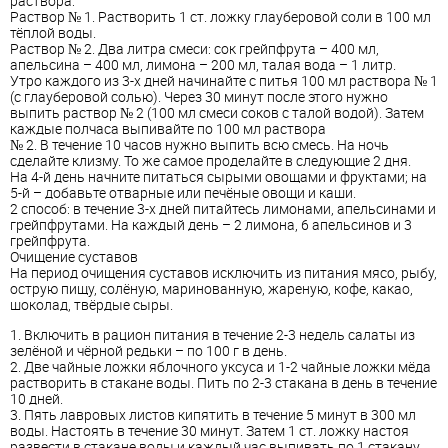
раствора:
Раствор № 1. Растворить 1 ст. ложку глауберовой соли в 100 мл
тёплой воды.
Раствор № 2. Два литра смеси: сок грейпфрута – 400 мл,
апельсина – 400 мл, лимона – 200 мл, талая вода – 1 литр.
Утро каждого из 3-х дней начинайте с питья 100 мл раствора № 1
(с глауберовой солью). Через 30 минут после этого нужно
выпить раствор № 2 (100 мл смеси соков с талой водой). Затем
каждые полчаса выпивайте по 100 мл раствора
№ 2. В течение 10 часов нужно выпить всю смесь. На ночь
сделайте клизму. То же самое проделайте в следующие 2 дня.
На 4-й день начните питаться сырыми овощами и фруктами; на
5-й – добавьте отварные или печёные овощи и каши.
2 способ: в течение 3-х дней питайтесь лимонами, апельсинами и
грейпфрутами. На каждый день – 2 лимона, 6 апельсинов и 3
грейпфрута.
Очищение суставов
На период очищения суставов исключить из питания мясо, рыбу,
острую пищу, солёную, маринованную, жареную, кофе, какао,
шоколад, твёрдые сыры.
1. Включить в рацион питания в течение 2-3 недель салаты из
зелёной и чёрной редьки – по 100 г в день.
2. Две чайные ложки яблочного уксуса и 1-2 чайные ложки мёда
растворить в стакане воды. Пить по 2-3 стакана в день в течение
10 дней.
3. Пять лавровых листов кипятить в течение 5 минут в 300 мл
воды. Настоять в течение 30 минут. Затем 1 ст. ложку настоя
развести в стакане воды и каждый час выпивать по 1 стакану.