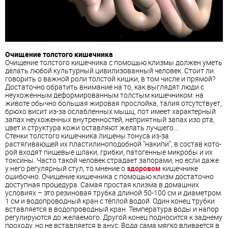
Очищение толстого кишечника
Очищение толстого кишечника с помощью клизмы должен уметь
делать любой культурный цивилизованный человек. Стоит ли
говорить о важной роли толстой кишки, в том числе и прямой?
Достаточно обратить внимание на то, как выглядят люди с
неухоженным деформированным толстым кишечником: на
животе обычно большая жировая прослойка, талия отсутствует,
брюхо висит из-за ослабленных мышц, пот имеет характерный
запах неухоженных внутренностей, неприятный запах изо рта,
цвет и структура кожи оставляют желать лучшего…
Стенки толстого кишечника лишены тонуса из-за
растягивающей их пластилиноподобной “накипи”, в состав кото-
рой входят пищевые шлаки, грибки, патогенные микробы и их
токсины. Часто такой человек страдает запорами, но если даже
у него регулярный стул, то мнение о
здоровом
кишечнике
ошибочно. Очищение кишечника с помощью клизм достаточно
доступная процедура. Самая простая клизма в домашних
условиях – это резиновая трубка длиной 50-100 см и диаметром
1 см и водопроводный кран с тёплой водой. Один конец трубки
вставляется в водопроводный кран. Температура воды и напор
регулируются до желаемого. Другой конец подносится к заднему
проходу, но не вставляется в анус. Вода сама мягко вливается в