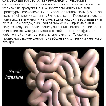
сопровождаться рвотой, как рекомендуют некоторые
специалисты. Это просто умение отрыгивать всё, что попало в
желудок, не пропуская в нижние отделы кишечника. Для
процедуры необходимо выпить раствор тёплой воды (0,5 литра
воды + 1/3 ч.ложки соды + 1/3 ч.ложки соли). После этого слегка
повстряхивать живот и, наклонившись над унитазом, надавить
руками на желудок, вызывая отрыжку. В 2-3 приёма вылить
воду из желудка. После процедуры выпить стакан тёплой воды.
Очищение желудка укрепляет его, избавляет от дисфункций,
избыточной слизи, гастрита, диспепсии и т.п. Также эта
процедура рекомендуется при заболеваниях печени и желчного
пузыря.