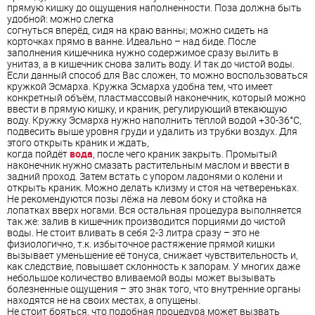
прямую кишку до ощущения наполненности. Поза должна быть
удобной: можно слегка
согнуться вперёд, сидя на краю ванны; можно сидеть на
корточках прямо в ванне. Идеально – над биде. После
заполнения кишечника нужно содержимое сразу вылить в
унитаз, а в кишечник снова залить воду. И так до чистой воды.
Если данный способ для Вас сложен, то можно воспользоваться
кружкой Эсмарха. Кружка Эсмарха удобна тем, что имеет
конкретный объём, пластмассовый наконечник, который можно
ввести в прямую кишку, и краник, регулирующий втекающую
воду. Кружку Эсмарха нужно наполнить тёплой водой +30-36°С,
подвесить выше уровня груди и удалить из трубки воздух. Для
этого открыть краник и ждать,
когда пойдёт
вода
, после чего краник закрыть. Промытый
наконечник нужно смазать растительным маслом и ввести в
задний проход. Затем встать с упором ладонями о колени и
открыть краник. Можно делать клизму и стоя на четвереньках.
Не рекомендуются позы лёжа на левом боку и стойка на
лопатках вверх ногами. Вся остальная процедура выполняется
так же: залив в кишечник производится порциями до чистой
воды. Не стоит вливать в себя 2-3 литра сразу – это не
физиологично, т.к. избыточное растяжение прямой кишки
вызывает уменьшение её тонуса, снижает чувствительность и,
как следствие, повышает склонность к запорам. У многих даже
небольшое количество вливаемой воды может вызывать
болезненные ощущения – это знак того, что внутренние органы
находятся не на своих местах, а опущены.
Не стоит бояться, что подобная процедура может вызвать