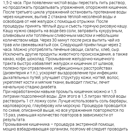
1,5-2 часа. При появлении чистой воды перестать пить раствор,
но продолжать проделывать упражнения, опорожняя кишечник.
После третьего цикла упражнений остановить протекание воды
через кишечник, выпив 2 стакана тёплой несолёной воды и
освободив от неё желудок с помощью отрыжки. После
процедуры принять тёплый душ и съесть горячую рисовую кашу.
Кашу нужно сварить на воде без соли, заправить кукурузным,
оливковым или топлёным сливочным маслом и небольшим
количеством мёда. Через 30 минут после риса выпить чай из
трав или свежевыжатый сок. Следующий приём пищи через 2
часа. Можно употреблять печёные овощи, салаты, хлеб, сыр.
Исключить другие продукты животного происхождения, а также
какао, кофе, шоколад. Промывание желудочно-кишечного
тракта быстро избавляет желудок и кишечник от шлаков;
полезно при отравлениях, инфекционных расстройствах
(дизентерия и т.п.); ускоряет выздоровление при инфекциях
дыхательных путей; улучшает структуру кожи, ногтей, волос;
укрепляет кости и мягкие ткани; выводит глисты; лечит
начальную стадию диабета.
При наработанном навыке промыть кишечник можно и 1,5
литрами подсоленной воды. Для этого в 1,5 литрах тёплой воды
растворить 1 ст.ложку соли. Лучше использовать соль барбары,
карловарскую, глауберову или морскую. Процедура проводится
по схеме, описанной выше, но все упражнения повторяются по
15 раз, уменьшая количество повторов в зависимости от
результата.
Промывание кишечника – процедура экстренной помощи,
мощно взбадривающая организм, поэтому её следует проводить