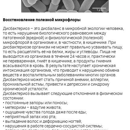
Восстановление полезной микрофлоры
Дисбактериоз – это дисбаланс в микробной экологии человека,
то есть нарушение биологического равновесия между
патогенной (вредной) и физиологической (полезной)
микрофлорой в организме и, в частности, в кишечнике. При
дисбактериозе организм не может правильно усваивать пищу,
то есть расщеплять её на белки, жиры и углеводы. Пища не
выводится из организма в течение 24 часов и, практически
не переваренная, гниёт в кишечнике, а продукты гниения
всасываются в кровь. В результате наступает хроническая
интоксикация организма, что приводит к нарушению обмена
веществ и воспалительным заболеваниям многих органов.
Дисбактериоз может стать причиной анемии, аллергии,
бронхиальной астмы, привести к депрессии и синдрому
хронической усталости.
Дисбактериоз вызывает следующие отклонения в физическом
состоянии:
• постоянные запоры или поносы;
• метеоризм – вздутие живота;
• ощущение чувства голода даже после еды;
• неприятный запах изо рта;
• выпадение волос и деформацию ногтей;
• нарушения в работе сердечно-сосудистой системы;