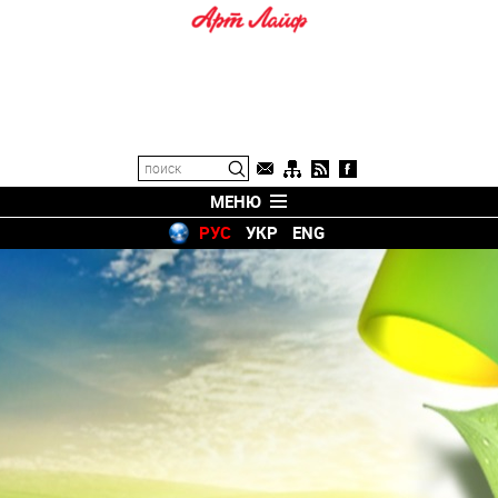
МЕНЮ
РУС
УКР
ENG