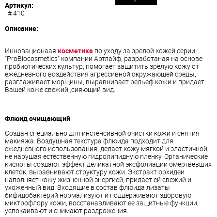
Артикул:
# 410
Описание:
Инновационаая
косметика
по уходу за зрелой кожей серии
"ProBiocosmetics" компании Артлайф, разработаная на основе
пробиотических культур, помогает защитить зрелую кожу от
ежедневного воздействия агрессивной окружающей среды,
разглаживает морщины, выравнивает рельеф кожи и придает
Вашей коже свежий ,сияющий вид.
Флюид очищающий
Создан специально для инстенсивной очистки кожи и снятия
макияжа. Воздушная текстура флюида подходит для
ежедневного использования, делает кожу мягкой и эластичной,
не нарушая естественную гидролипидную пленку. Органические
кислоты создают эффект деликатной эксфолиации омертвевших
клеток, выравнивают структуру кожи. Экстракт орхидеи
наполняет кожу жизненной энергией, придает ей свежий и
ухоженный вид. Входящие в состав флюида лизаты
бифидобактерий нормализуют и поддерживают здоровую
миктрофлору кожи, восстанавливают ее защитные функции,
успокаивают и снимают раздрожения.