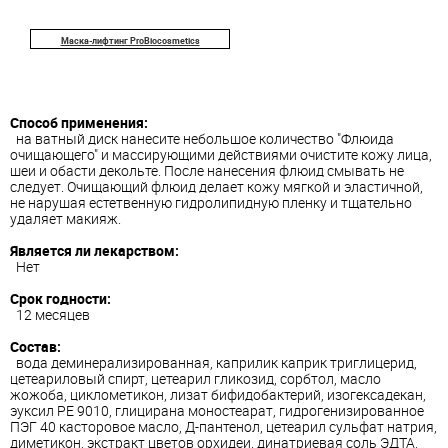
Маска-лифтинг ProBiocosmetics
Способ применения:
на ватный диск нанесите небольшое количество "Флюида
очищающего" и массирующими действиями очистите кожу лица,
шеи и обасти декольте. После нанесения флюид смывать не
следует. Очищающий флюид делает кожу мягкой и эластичной,
не нарушая естетвенную гидролипидную пленку и тщательно
удаляет макияж.
Является ли лекарством:
Нет
Срок годности:
12 месяцев
Состав:
вода деминерализированная, каприлик каприк триглицерид,
цетеариловый спирт, цетеарил гликозид, сорбтол, масло
жожоба, циклометикон, лизат бифидобактерий, изогексадекан,
эуксил РЕ 9010, глицирана моностеарат, гидрогенизированное
ПЭГ 40 касторовое масло, Д-пантенол, цетеарил сульфат натрия,
диметикон, экстракт цветов орхидеи, динатриевая соль ЭДТА,