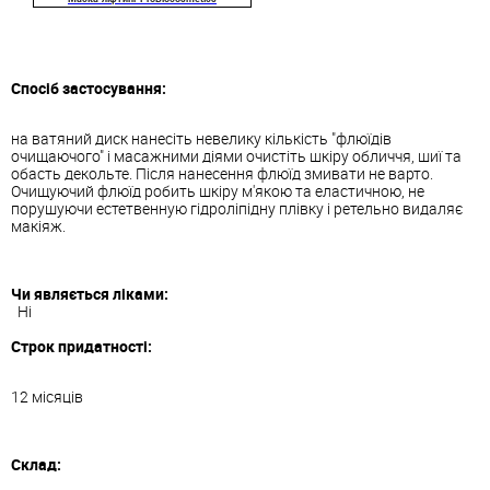
Спосіб застосування:
на ватяний диск нанесіть невелику кількість "флюїдів
очищаючого" ​​і масажними діями очистіть шкіру обличчя, шиї та
обасть декольте. Після нанесення флюїд змивати не варто.
Очищуючий флюїд робить шкіру м'якою та еластичною, не
порушуючи естетвенную гідроліпідну плівку і ретельно видаляє
макіяж.
Чи являється ліками:
Ні
Строк придатності:
12 місяців
Склад: