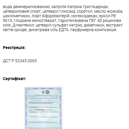
вода демінералізованою, капрілік Капріка тригліцериди,
цетеариловий спирт, цетеаріл глікозид, сорбтол, масло жожоба,
циклометикон, лізат біфідобактерій, ізогексадекан, еуксіл РЕ
9010, гліцірана моностеарат, гідрогенізована ПЕГ 40 рицинова
олія, Д-пантенол, цетеаріл сульфат натрію, диметикон, екстракт
квітів орхідеї, динатрієва сіль ЕДТА, парфумерна композиція.
Реєстрація:
ДСТ Р 52345-2005
Сертифікат: