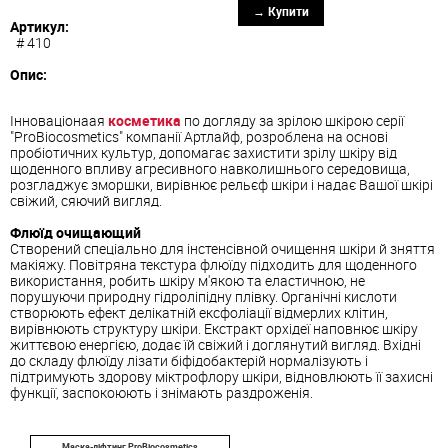
→ Купити
Артикул:
# 410
Опис:
Інноваціонаая
косметика
по догляду за зрілою шкірою серії
"ProBiocosmetics" компанії Артлайф, розроблена на основі
пробіотичних культур, допомагає захистити зрілу шкіру від
щоденного впливу агресивного навколишнього середовища,
розгладжує зморшки, вирівнює рельєф шкіри і надає Вашої шкірі
свіжий, сяючий вигляд.
Флюїд очищающий
Створений спеціально для інстенсівной очищення шкіри й зняття
макіяжу. Повітряна текстура флюїду підходить для щоденного
використання, робить шкіру м'якою та еластичною, не
порушуючи природну гідроліпідну плівку. Органічні кислоти
створюють ефект делікатній ексфоліації відмерлих клітин,
вирівнюють структуру шкіри. Екстракт орхідеї наповнює шкіру
життєвою енергією, додає їй свіжий і доглянутий вигляд. Вхідні
до складу флюїду лізати біфідобактерій нормалізують і
підтримують здорову міктрофлору шкіри, відновлюють її захисні
функції, заспокоюють і знімають раздроженія.
Маска-ліфтинг ProBiocosmetics