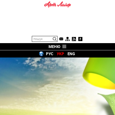
МЕНЮ
РУС
УКР
ENG