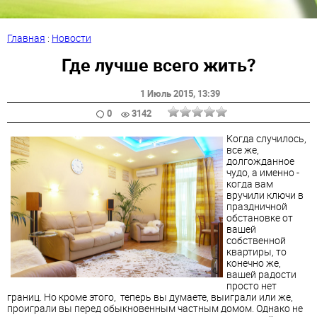
Главная
:
Новости
Где лучше всего жить?
1 Июль 2015
, 13:39
0
3142
Когда случилось,
все же,
долгожданное
чудо, а именно -
когда вам
вручили ключи в
праздничной
обстановке от
вашей
собственной
квартиры, то
конечно же,
вашей радости
просто нет
границ. Но кроме этого, теперь вы думаете, выиграли или же,
проиграли вы перед обыкновенным частным домом. Однако не