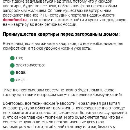
стоит даже задумываться над этим, потому что у каждой
квартиры, будет во все века, небольшая фора перед любым
загородным жилищем. Об преимуществах квартиры нам
расскажет Иванов Р. П. - сотрудник портала недвижимости
domofond.ru
, на котором вы можете найти и купить подходящую
вам квартиру во всех регионах России.
Преимущества квартиры перед загородным домом:
Во-первых, если вы живете в квартире, то все необходимое для
комфортной, а также удобной жизни уже есть:
газ;
электричество;
вода;
лифт.
Именно поэтому, вам совсем не нужно будет ломать свою
голову над таким вопросом как – «подведение коммуникаций».
Во-вторых, все технические "навороти" и различная развитая
инфраструктура облегчит вам жизнь непосредственно в городе,
но кроме этого это позволит, сэкономят большую массу времени
и, что самое главное - терпения. И это объясняется тем, что вам
совсем не нужно лететь за неограниченные десятков
километров для того, чтобы найти аптеку или же, бежать к