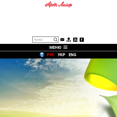
МЕНЮ
РУС
УКР
ENG