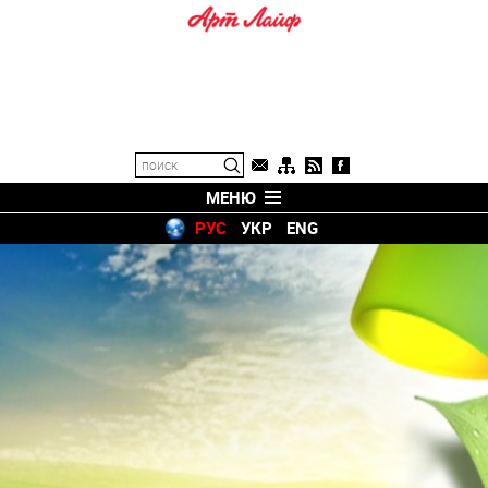
МЕНЮ
РУС
УКР
ENG