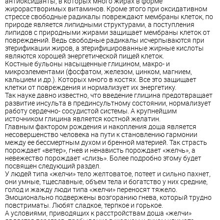
антиоксиданты, в которых много жирах в форме
жирорастворимых витаминов. Кроме этого при оксидативном
стрессе свободные радикалы повреждают мембраны клеток, по
природе является липидными структурами, а поступления
липидов с природными жирами защищает мембраны клеток от
повреждений. Ведь свободные радикалы исчерпываются при
этерификации жиров, а этерифицированные жирные кислоты
являются хорошей энергетической пищей клеток.
Костные бульоны насыщенные глицином, макро- и
микроэлементами (фосфатом, железом, цинком, магнием,
кальцием и др.). Которых много в костях. Все это защищает
клетки от повреждения и нормализует их энергетику.
Так науке давно известно, что введение глицина предотвращает
развитие инсульта в прединсультному состоянии, нормализует
работу сердечно- сосудистой системы. А крупнейшим
источником глицина является костной желатин.
Главным фактором рождения и накопления доша является
несовершенство человека на пути к становлению гармонии
между ее бессмертным духом и бренной материей. Так страсть
порождает «ветер», гнев и ненависть порождает «желчь», а
невежество порождает «слизь». Более подробно этому будет
посвящен следующий раздел.
У людей типа «желчи» тело желтоватое, потеет и сильно пахнет,
они умные, тщеславные, объем тела и богатство у них средние,
голод и жажду люди типа «желчи» переносят тяжело.
Эмоционально подвержены возгоранию гнева, который трудно
повстриматы. Любят сладкое, терпкое и горькое.
А условиями, приводящих к расстройствам доша «желчи»