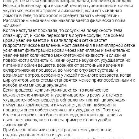
следует лечить как болезнь «жара», давая, например,«Сандал».
Но, если больному, при высокой температуре холодно и хочется
укутаться, если его трясет и лихорадит, если есть сильная
ломота в теле, то это холод и следует давать «Енергетин».
Рассмотрим механизм как накапливается физическая доша
«слизи»?
Когда наступает прохлада, то сосуды на поверхности тела
спазмируют, и кровь переходит в другие сосуды, где объем
крови увеличивается и в капиллярной сетке растет
гидростатическое давление. Рост давления в капиллярной сетке
усиливает фильтрацию крови через капилляры и значительно
увеличивает количество межклеточной жидкости и слизи на
поверхности слизистых. Ткани будто набухают, ухудшается их
питание и обмен веществ, возникают застойные явления и
склеротические процессы, во многих опухают суставы и
возникает артроз, особенно у людей пожилого возраста, когда
циркуляторные системы становятся менее приспособленными к
колебаниям микроциркуляции.
Если процессы «слизи» усиливаются, то количество
межклеточной жидкости увеличивается, в результате чего
ухудшается обмен веществ, обновления тканей, циркуляция
иммунных комплексов и иммунитет, клетки набухают и
процессы энергообеспечения в них ухудшаются. Поэтому
болезни «слизи»- это болезни холода, хотя иногда, «слизь»
вызывает «жар», как в нашем примере с простудой и
лихорадкой.
При болезнях «слизи» чаще страдают желудок, почки,
поджелудочная железа и суставы.