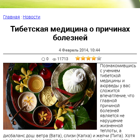
Главная
:
Новости
Тибетская медицина о причинах
болезней
4 Февраль 2014
, 10:44
0
11713
Познакомившись
с учением
тибетской
медицины и
аюрведы у вас
сложится
впечатление, что
главной
причиной
болезней
является не
нарушение
жизненной
теплоты, а
дисбаланс дош: ветра (Вата), слизи (Капха) и желчи (Пита). Хотя