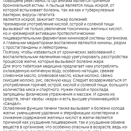
повышена реактивность организма является причиной
бронхиальной астмы. А пыльца является лишь искрой, от
которой вспыхивает болезнь, так же как и туберкулезные
бактерии, вирусы гепатита
является искрой, зажигает пожар болезней.
Чрезмерное употребление кислой, острой и соленой пищи
вызывают не только увеличение токсичнихы желчных кислот,
но и чрезмерной активации протеолитическими
пищеварительными ферментами кининовой системы организма.
А главными медиаторами воспаления являются кинины, рядом
с простагландины и лейкотриены.
Поэтому, чтобы избавиться от хронических заболеваний с
воспалительными явлениями надо урегулировать расстройства
процессов желчи, которые вызывают болезни жара.
Для этого тибетская медицина предлагает нам употреблять
охлажденную кипяченую воду, особенно натощак, свежее
сливочное масло, оливковое масло, козье молоко, свежо
скисшее молоко, рис, овсяную кашу. Следует воздерживаться от
употребления горячей, острой, кислой и соленой пищи, большого
количества мяса и спиртного. Нужен покой и прохлада,
запрещены физические упражнения и массаж. И одним из
средств, лечат хвобы «жара» и есть высшее упоминавшийся
«Сандал».
Ослабление функции печени также вызывает и болезни холода
желчи: уменьшение удаления и этерификации холестерина и
снижение содержания желчных кислот в желчи является
причиной как ухудшение пищеварения, так и ухудшение обмена
веществ в организме, что особенно опасным в возрасте, ведь из-