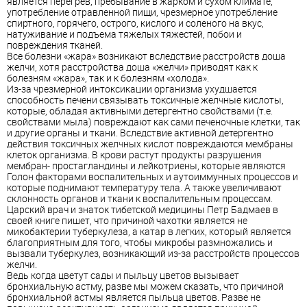
является перегрев, пребывание в жарком и сухом климате,
употребление отравленной пищи, чрезмерное употребление
спиртного, горячего, острого, кислого и соленого на вкус,
натуживание и подъема тяжелых тяжестей, побои и
повреждения тканей.
Все болезни «жара» возникают вследствие расстройств доша
желчи, хотя расстройства доша «желчи» приводят как к
болезням «жара», так и к болезням «холода».
Из-за чрезмерной интоксикации организма ухудшается
способность печени связывать токсичные желчные кислоты,
которые, обладая активными детергентно свойствами (т.е.
свойствами мыла) повреждают как сами печеночные клетки, так
и другие органы и ткани. Вследствие активной детергентно
действия токсичных желчных кислот повреждаются мембраны
клеток организма. В крови растут продукты разрушения
мембран- простагландины и лейкотриены, которые являются
Голон факторами воспалительных и аутоиммунных процессов и
которые поднимают температуру тела. А также увеличивают
склонность органов и ткани к воспалительным процессам.
Царский врач и знаток тибетской медицины Петр Бадмаев в
своей книге пишет, что причиной чахотки является не
микобактерии туберкулеза, а катар в легких, который является
благоприятным для того, чтобы микробы размножались и
вызвали туберкулез, возникающий из-за расстройств процессов
желчи.
Ведь когда цветут сады и пыльцу цветов вызывает
бронхиальную астму, разве мы можем сказать, что причиной
бронхиальной астмы является пыльца цветов. Разве не