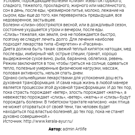
Условия, порождающие болезни «слизи»: избыток горького,
сладкого, тяжелого, прохладного, жирного или маслянистого,
сон в день, после еды, чрезмерное питье, молоко, лежание на
сыром, еды еще до того, как переварилась предыдущая, все
недоваренное, застывшее.
Болезни «слизи» обостряются весной, или в дождливый сезон,
состояние ухудшается утром и вечером, после еды.
«Слизь» тяжелая, как земля, она не побеждается быстро,
поэтому ее следует лечить долго. Для лечения наиболее
подходят лекарства типа «Енергетин» и «Расаяна».
Диета должна быть такая: свежий теплый кипяток натощак, мед
после еды, имбирный чай, острые специи, гранат, хорошо
выдержанное сухое вино, рыба, баранина, облепиха, ревень.
Режим заключается в том, чтобы греться на солнце, одеваться
тепло, полезные умеренные физические нагрузки, массаж,
половая активность, нельзя спать днем.
Однако сильнейшими лекарствами для успокоения дош есть
духовная трансформация. И сама наша жизнь в любой манере
является процессом этой духовной трансформации. И до тех пор,
пока страсть порождает «ветер», злость порождает «желчь», а
невежество порождает «слизь», «ветер», «желчь» и «слизь» будут
порождать болезни. В тибетском трактате написано: «как птица
не может оторваться от своей тени, так человек будет
находиться под властью болезней, до тех пор, пока не станет
духовно совершенной.»
Источник: http://www.kerala-ayur.ru/
Автор:
admin
Artlife