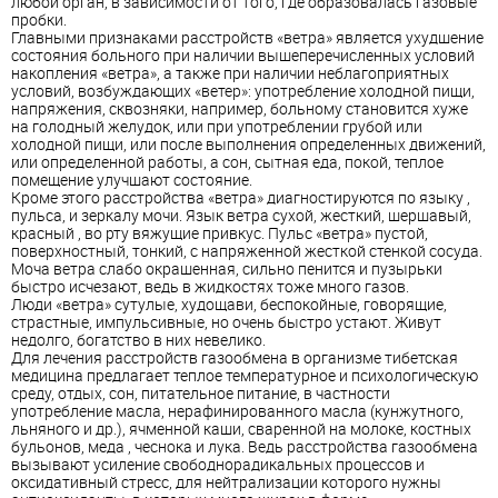
любой орган, в зависимости от того, где образовалась газовые
пробки.
Главными признаками расстройств «ветра» является ухудшение
состояния больного при наличии вышеперечисленных условий
накопления «ветра», а также при наличии неблагоприятных
условий, возбуждающих «ветер»: употребление холодной пищи,
напряжения, сквозняки, например, больному становится хуже
на голодный желудок, или при употреблении грубой или
холодной пищи, или после выполнения определенных движений,
или определенной работы, а сон, сытная еда, покой, теплое
помещение улучшают состояние.
Кроме этого расстройства «ветра» диагностируются по языку ,
пульса, и зеркалу мочи. Язык ветра сухой, жесткий, шершавый,
красный , во рту вяжущие привкус. Пульс «ветра» пустой,
поверхностный, тонкий, с напряженной жесткой стенкой сосуда.
Моча ветра слабо окрашенная, сильно пенится и пузырьки
быстро исчезают, ведь в жидкостях тоже много газов.
Люди «ветра» сутулые, худощави, беспокойные, говорящие,
страстные, импульсивные, но очень быстро устают. Живут
недолго, богатство в них невелико.
Для лечения расстройств газообмена в организме тибетская
медицина предлагает теплое температурное и психологическую
среду, отдых, сон, питательное питание, в частности
употребление масла, нерафинированного масла (кунжутного,
льняного и др.), ячменной каши, сваренной на молоке, костных
бульонов, меда , чеснока и лука. Ведь расстройства газообмена
вызывают усиление свободнорадикальных процессов и
оксидативный стресс, для нейтрализации которого нужны