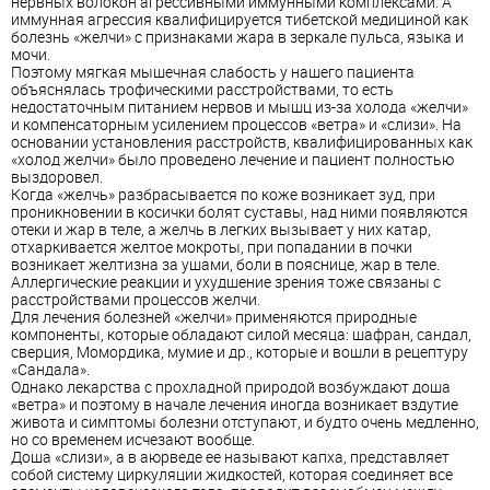
нервных волокон агрессивными иммунными комплексами. А
иммунная агрессия квалифицируется тибетской медициной как
болезнь «желчи» с признаками жара в зеркале пульса, языка и
мочи.
Поэтому мягкая мышечная слабость у нашего пациента
объяснялась трофическими расстройствами, то есть
недостаточным питанием нервов и мышц из-за холода «желчи»
и компенсаторным усилением процессов «ветра» и «слизи». На
основании установления расстройств, квалифицированных как
«холод желчи» было проведено лечение и пациент полностью
выздоровел.
Когда «желчь» разбрасывается по коже возникает зуд, при
проникновении в косички болят суставы, над ними появляются
отеки и жар в теле, а желчь в легких вызывает у них катар,
отхаркивается желтое мокроты, при попадании в почки
возникает желтизна за ушами, боли в пояснице, жар в теле.
Аллергические реакции и ухудшение зрения тоже связаны с
расстройствами процессов желчи.
Для лечения болезней «желчи» применяются природные
компоненты, которые обладают силой месяца: шафран, сандал,
сверция, Момордика, мумие и др., которые и вошли в рецептуру
«Сандала».
Однако лекарства с прохладной природой возбуждают доша
«ветра» и поэтому в начале лечения иногда возникает вздутие
живота и симптомы болезни отступают, и будто очень медленно,
но со временем исчезают вообще.
Доша «слизи», а в аюрведе ее называют капха, представляет
собой систему циркуляции жидкостей, которая соединяет все