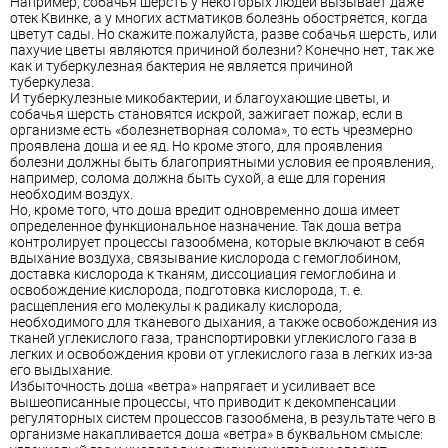
Например, собачья шерсть у некоторых людей вызывает даже
отек Квинке, а у многих астматиков болезнь обостряется, когда
цветут сады. Но скажите пожалуйста, разве собачья шерсть, или
пахучие цветы являются причиной болезни? Конечно нет, так же
как и туберкулезная бактерия не является причиной
туберкулеза.
И туберкулезные микобактерии, и благоухающие цветы, и
собачья шерсть становятся искрой, зажигает пожар, если в
организме есть «болезнетворная солома», то есть чрезмерно
проявлена доша и ее яд. Но кроме этого, для проявления
болезни должны быть благоприятными условия ее проявления,
например, солома должна быть сухой, а еще для горения
необходим воздух.
Но, кроме того, что доша вредит одновременно доша имеет
определенное функциональное назначение. Так доша ветра
контролирует процессы газообмена, которые включают в себя
вдыхание воздуха, связывание кислорода с гемоглобином,
доставка кислорода к тканям, диссоциация гемоглобина и
освобождение кислорода, подготовка кислорода, т. е.
расщепления его молекулы к радикалу кислорода,
необходимого для тканевого дыхания, а также освобождения из
тканей углекислого газа, транспортировки углекислого газа в
легких и освобождения крови от углекислого газа в легких из-за
его выдыхание.
Избыточность доша «ветра» напрягает и усиливает все
вышеописанные процессы, что приводит к декомпенсации
регуляторных систем процессов газообмена, в результате чего в
организме накапливается доша «ветра» в буквальном смысле: