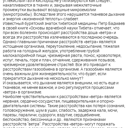
углекислый газ и кислород не утилизируются как следует,
накапливаются в тканях и, закрывая межклеточные
промежутки вызывают воздушные микроемолии
(микротромбы). Вследствие этого нарушается тканевое дыхание
и энергия «жизненной теплоты» слабеет.
Известный бурятский знаток тибетской медицины Петр Бадмаев
в своей книге «Основы врачебной науки Тибета» отмечает, что
при всех болезнях происходят расстройства доша «ветра» и
всегда эти расстройства излечиваются в последнюю очередь.
Однако главными причинами расстройств «ветра» является
истощение организма, переутомление, недосыпание, тяжелая
работа на голодный желудок, употребление грубой
малокалорийной пищи, чрезмерная рвота, понос, кровопотеря,
испуг, печаль, горе и плач, отчаяние, сдерживания позывов,
чрезмерное удовлетворение страстей. Все это приводит к
расстройствам газообмена в организме. А газообмен является
очень важным для жизнедеятельности, что будет, если
прекратится дыхание на несколько минут?
И оказывается, что дыхание является внешним, но есть еще и
тканевое, не менее важное, и оно регулируется процессами
«ветра» в организме.
Наиболее чувствительными к расстройствам «ветра» является
нервная, сердечно-сосудистая, пищеварительная и опорно-
двигательная системы. Такие расстройства как потеря сознания,
головокружение, шум в ушах, слабость, задержка кала, мочи,
парезы, параличи, судороги, вздутие, сердцебиение,
беспокойство, бессонница и др.. являются признаками
расстройств "ветра". Расстройства «ветра» могут поражать