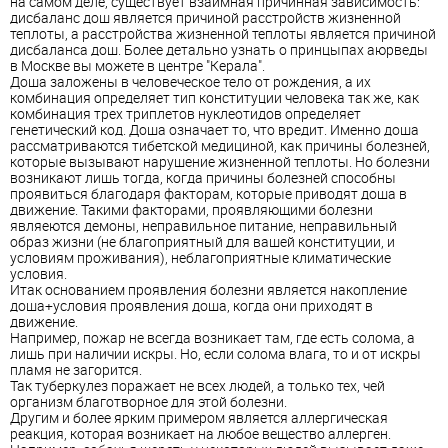
на самом деле, существует взаимная причинная зависимость:
дисбаланс дош является причиной расстройств жизненной
теплоты, а расстройства жизненной теплоты является причиной
дисбаланса дош. Более детально узнать о принцыпах аюрведы
в Москве вы можете в центре "Керала".
Доша заложены в человеческое тело от рождения, а их
комбинация определяет тип конституции человека так же, как
комбинация трех триплетов нуклеотидов определяет
генетический код. Доша означает то, что вредит. Именно доша
рассматриваются тибетской медициной, как причины болезней,
которые вызывают нарушение жизненной теплоты. Но болезни
возникают лишь тогда, когда причины болезней способны
проявиться благодаря факторам, которые приводят доша в
движение. Такими факторами, проявляющими болезни
являеются демоны, неправильное питание, неправильный
образ жизни (не благоприятный для вашей конституции, и
условиям проживания), неблагоприятные климатические
условия.
Итак основанием проявления болезни является накопление
доша+условия проявления доша, когда они приходят в
движение.
Например, пожар не всегда возникает там, где есть солома, а
лишь при наличии искры. Но, если солома влага, то и от искры
пламя не загорится.
Так туберкулез поражает не всех людей, а только тех, чей
организм благотворное для этой болезни.
Другим и более ярким примером является аллергическая
реакция, которая возникает на любое вещество аллерген.