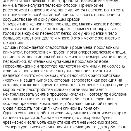
элементы человеческого тела, проводит взаемобмен между
ними, а также служит телесной опорой. Причиной ее
расстройств на духовном уровне является невежество, то есть
не понимание своей истинной природы, своего назначения и
сосуществования с окружающей средой.
У людей типа «слизи» тело прохладное, мягкая ясисте и белое,
суставы и кости нигде не выпирает, формы у них округлые,
голод и жажду они переносят легко, сон у них крепкий, тело
большое, живут они долго и много. Хотя имеют склонность к
ожирению.
«Слизь» порождается сладостями, кроме меда, прохладным
климатом, потреблением грубой, поганоперетравлюемои пищи,
ленивым малоактивном образом жизни, чрезмерным питанием,
пересыпкой, длительным купанием в прохладной воде.
Переохлаждение и простуда является ничем иным, как болезнь
«слизи», а повышение температуры тела при этом хотя и
является симптомом «жара», что относится к расстройствам
«желчи», и защитный жар, который загорается как реакция на
«холод», так же как в доме включается отопление, когда на улице
мороз. Есть расстройства «слизи» организм пытается
нейтрализовать усилив процессы «желчи». Поэтому при болезни
«холода» возникает «жар», но лечить болезнь следует как
«холод», применяя компоненты, обладающие силой солнца.
Сюда пиходить принцип:«Клин клином выгоняют».
Однако если расстройства «слизи» усилили в организме «жар» у
пациента с расстройствами «желчи», то лихорадка будет
чрезмерной, если больному становится невыносимо жарко,
температура высокие, сильная интоксикация, тогда эту болезнь