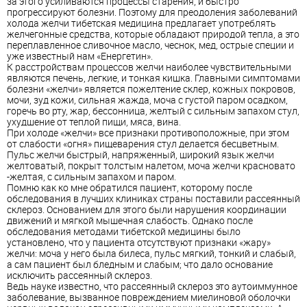
за этого усиливаются процессы старения, и быстро
прогрессируют болезни. Поэтому для преодоления заболеваний
холода желчи тибетская медицина предлагает употреблять
желчегонные средства, которые обладают природой тепла, а это
переплавленное сливочное масло, чеснок, мед, острые специи и
уже известный нам «Енергетин».
К расстройствам процессов желчи наиболее чувствительными
являются печень, легкие, и тонкая кишка. Главными симптомами
болезни «желчи» является пожелтение склер, кожных покровов,
мочи, зуд кожи, сильная жажда, моча с густой паром осадком,
горечь во рту, жар, бессонница, желтый с сильным запахом стул,
ухудшение от теплой пищи, мяса, вина.
При холоде «желчи» все признаки противоположные, при этом
от слабости «огня» пищеварения стул делается бесцветным.
Пульс желчи быстрый, напряженный, широкий язык желчи
желтоватый, покрыт толстым налетом, моча желчи красновато
-желтая, с сильным запахом и паром.
Помню как ко мне обратился пациент, которому после
обследования в лучших клиниках страны поставили рассеянный
склероз. Основанием для этого были нарушения координации
движений и мягкой мышечная слабость. Однако после
обследования методами тибетской медицины было
установлено, что у пациента отсутствуют признаки «жару»
желчи: моча у него была билеса, пульс мягкий, тонкий и слабый,
а сам пациент был бледным и слабым; что дало основание
исключить рассеянный склероз.
Ведь науке известно, что рассеянный склероз это аутоиммунное
заболевание, вызванное повреждением миелиновой оболочки