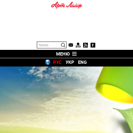
МЕНЮ
РУС
УКР
ENG