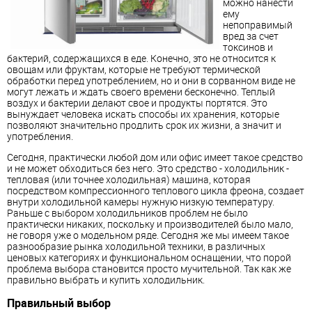
можно нанести
ему
непоправимый
вред за счет
токсинов и
бактерий, содержащихся в еде. Конечно, это не относится к
овощам или фруктам, которые не требуют термической
обработки перед употреблением, но и они в сорванном виде не
могут лежать и ждать своего времени бесконечно. Теплый
воздух и бактерии делают свое и продукты портятся. Это
вынуждает человека искать способы их хранения, которые
позволяют значительно продлить срок их жизни, а значит и
употребления.
Сегодня, практически любой дом или офис имеет такое средство
и не может обходиться без него. Это средство - холодильник -
тепловая (или точнее холодильная) машина, которая
посредством компрессионного теплового цикла фреона, создает
внутри холодильной камеры нужную низкую температуру.
Раньше с выбором холодильников проблем не было
практически никаких, поскольку и производителей было мало,
не говоря уже о модельном ряде. Сегодня же мы имеем такое
разнообразие рынка холодильной техники, в различных
ценовых категориях и функциональном оснащении, что порой
проблема выбора становится просто мучительной. Так как же
правильно выбрать и купить холодильник.
Правильный выбор