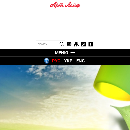
МЕНЮ
РУС
УКР
ENG