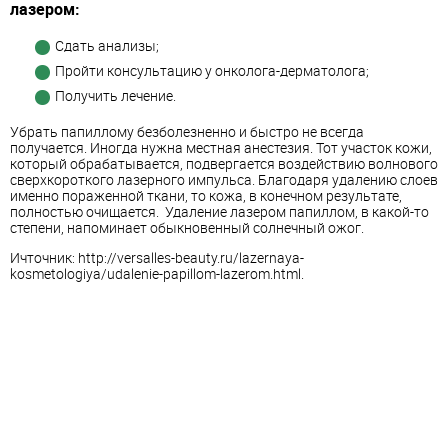
лазером:
Сдать анализы;
Пройти консультацию у онколога-дерматолога;
Получить лечение.
Убрать папиллому безболезненно и быстро не всегда
получается. Иногда нужна местная анестезия. Тот участок кожи,
который обрабатывается, подвергается воздействию волнового
сверхкороткого лазерного импульса. Благодаря удалению слоев
именно пораженной ткани, то кожа, в конечном результате,
полностью очищается. Удаление лазером папиллом, в какой-то
степени, напоминает обыкновенный солнечный ожог.
Ичточник: http://versalles-beauty.ru/lazernaya-
kosmetologiya/udalenie-papillom-lazerom.html.