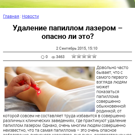
Главная
:
Новости
Удаление папиллом лазером –
опасно ли это?
2 Сентябрь 2015
, 15:10
0
3463
Довольно часто
бывает, что с
самого первого
взгляда людям
может
показаться
папиллома
совершенно
обыкновенной
родинкой, от
которой совсем не составляет труда избавится в совершенно
различных клинических заведениях, где практикуют удаление
папиллом лазером. Однако, очень многим людям совершенно
неизвестно, что та самая папиллома – это очень опасное
заболевание, вирусного характера, оно очень распространенное