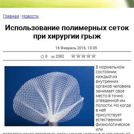
Главная
:
Новости
Использование полимерных сеток
при хирургии грыж
16 Февраль 2016
, 13:05
0
2382
В нормальном
состоянии,
каждый из
внутренних
органов человека
занимает свое
место в точно
отведенной им
полости. Но когда
в ней
присутствует
естественное
физиологическое
или
патологическое отверстие, орган может частично выпячиваться