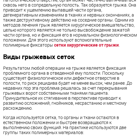
сквозь него в сопредельную полость. Так образуется грыжа. Она
приводит к ущемлению выпавшей части органа,
дегенеративным изменениям в тканях и нервных окончаниях, а
также деструктивному действию на соседние органы. Одним из
методов лечения грыж является хирургическое вмешательство,
целью которого является не только высвобождение зажатой
части органа, но и фиксация его в нормальном физиологическом
положении. Для этого используют вспомогательные
полимерные фиксаторы
сетки хирургические от грыжи
.
Виды грыжевых сеток
Результатом любой операции на грыже является фиксация
проблемного органа в отведенной ему полости. Поскольку
существует физиологическое или дефектное отверстие в
полости, то риск рецидива будет не менее высок, чем ранее. До
недавних пор эта проблема решалась за счет перекрывания
грыжевых ворот собственными тканями пациента.
Принудительное их стягивание в перспективе приводит к
развитию осложнений, гнойников, несрастанию и местному
расхождению.
Когда используется сетка, то органы и ткани остаются в
естественном положении и быстрее возвращаются к
выполнению своих функций. На практике используются две
группы таких полимерных материалов: