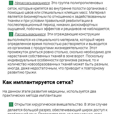
Нерассасывающиеся
. Это группа полипропиленовых
сеток, которые крепятся во внутренне полости организма с
помощью швов или специальных клеящих масс. Материал
является биоинертным по отношению к задействованным
тканям и при условии правильной реабилитации в
послеоперационный период, никаких дискомфортных
ощущений, побочных эффектов и рецидивов не наблюдается;
Рассасывающиеся
. Эти ограждающие конструкции
выполняются из специального материала, который через
определенное время полностью растворяется и выводится
из организма с продуктами жизнедеятельности. Этот
промежуток длиться ровно столько, сколько необходимо для
нарастания собственных тканей в зоне ворот. Поскольку
индивидуальные особенности организма разные, то и
количество новообразованных тканей может быть разным,
иногда, даже недостаточным, что приводит к повторному
развитию грыжи.
Как имплантируется сетка?
На данном этапе развития медицины, используется два
практических метода имплантации
Открытое хирургическое вмешательство. В этом случае
делается большой разрез, обеспечивающий широк доступ к
проблемной зоне. Проводится только в том случае, если