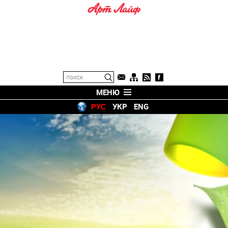
МЕНЮ
РУС
УКР
ENG