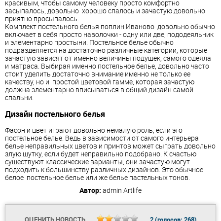
красивым, чтобы самому человеку просто комфортно
засыпалось, довольно хорошо спалось и зачастую довольно
приятно просыпалось.
Комплект постельного белья
поплин Иваново
довольно обычно
включает в себя просто наволочки - одну или две, пододеяльник
и элементарно простыни. Постельное белье обычно
подразделяется на достаточно различные категории, которые
зачастую зависят от именно величины подушек, самого одеяла
и матраса. Выбирая именно постельное белье, довольно часто
стоит уделить достаточно внимание именно не только ее
качеству, но и простой цветовой гамме, которая зачастую
должна элементарно вписываться в общий дизайн самой
спальни.
Дизайн постельного белья
Фасон и цвет играют довольно немалую роль, если это
постельное белье. Ведь в зависимости от самого интерьера
белье неправильных цветов и принтов может сыграть довольно
злую шутку, если будет неправильно подобрано. К счастью
существуют классические варианты, они зачастую могут
подходить к большинству различных дизайнов. Это обычное
белое постельное белье или же белье пастельных тонов.
Автор:
admin
Artlife
ОЦЕНИТЬ НОВОСТЬ
2
(голосов:
268
)