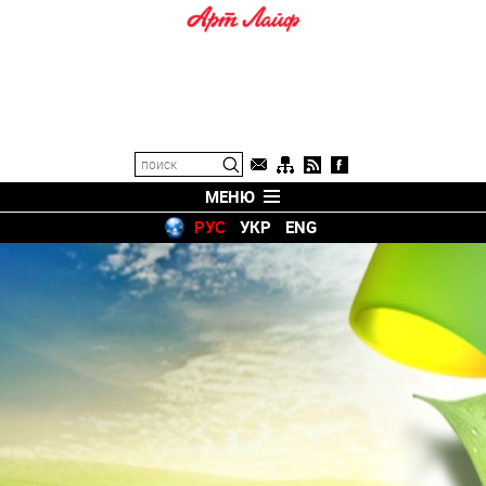
МЕНЮ
РУС
УКР
ENG