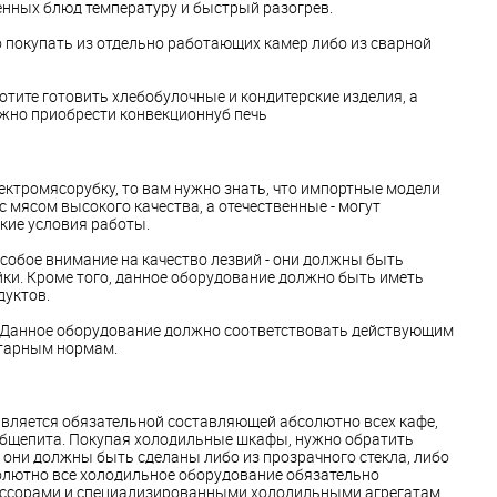
енных блюд температуру и быстрый разогрев.
 покупать из отдельно работающих камер либо из сварной
отите готовить хлебобулочные и кондитерские изделия, а
ужно приобрести конвекционнуб печь
ектромясорубку, то вам нужно знать, что импортные модели
 мясом высокого качества, а отечественные - могут
кие условия работы.
особое внимание на качество лезвий - они должны быть
ки. Кроме того, данное оборудование должно быть иметь
дуктов.
 Данное оборудование должно соответствовать действующим
итарным нормам.
вляется обязательной составляющей абсолютно всех кафе,
общепита. Покупая холодильные шкафы, нужно обратить
 они должны быть сделаны либо из прозрачного стекла, либо
олютно все холодильное оборудование обязательно
сорами и специализированными холодильными агрегатам.