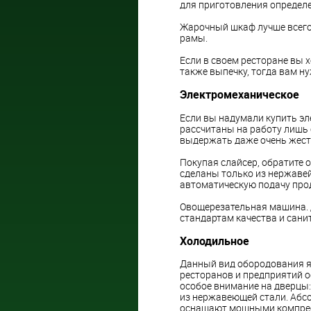
для приготовления определ
Жарочный шкаф лучше всего
рамы.
Если в своем ресторане вы х
также выпечку, тогда вам н
Электромеханическое
Если вы надумали купить эл
рассчитаны на работу лишь с
выдержать даже очень жест
Покупая слайсер, обратите 
сделаны только из нержавей
автоматическую подачу про
Овощерезательная машина.
стандартам качества и сан
Холодильное
Данный вид обородования я
ресторанов и предприятий 
особое внимание на дверцы:
из нержавеющей стали. Абс
оснащают мощными компрес