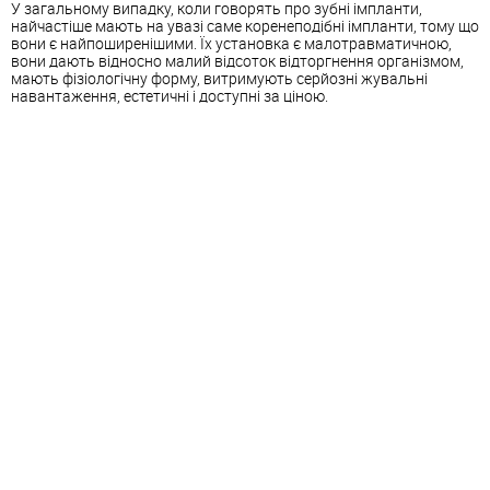
У загальному випадку, коли говорять про зубні імпланти,
найчастіше мають на увазі саме коренеподібні імпланти, тому що
вони є найпоширенішими. Їх установка є малотравматичною,
вони дають відносно малий відсоток відторгнення організмом,
мають фізіологічну форму, витримують серйозні жувальні
навантаження, естетичні і доступні за ціною.