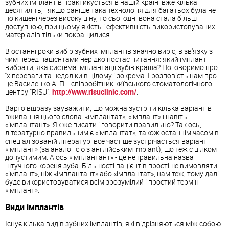
зубних імплантів практикується в нашій країні вже кілька
десятиліть, і якщо раніше така технологія для багатьох була не
по кишені через високу ціну, то сьогодні вона стала більш
доступною, при цьому якість і ефективність використовуваних
матеріалів тільки покращилися.
В останні роки вибір зубних імплантів значно виріс, в зв'язку з
чим перед пацієнтами нерідко постає питання: який імплант
вибрати, яка система імплантації зубів краща? Поговоримо про
їх переваги та недоліки в цілому і зокрема. І розповість нам про
це Василенко А. П. - співробітник київського стоматологічного
центру "RISU":
http://www.risuclinic.com/
.
Варто відразу зауважити, що можна зустріти кілька варіантів
вживання цього слова: «імплантат», «імплант» і навіть
«імплантант». Як же писати і говорити правильно? Так ось,
літературно правильним є «імплантат», також останнім часом в
спеціалізованій літературі все частіше зустрічається варіант
«імплант» (за аналогією з англійським implant), що теж є цілком
допустимим. А ось «імплантант» - це неправильна назва
штучного кореня зуба. Більшості пацієнтів простіше вимовляти
«імплант», ніж «імплантант» або «імплантат», нам теж, тому далі
буде використовуватися всім зрозумілий і простий термін
«імплант».
Види імплантів
Існує кілька видів зубних імплантів, які відрізняються між собою