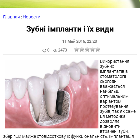
Главная
:
Новости
Зубні імпланти і їх види
11 Май 2016
, 22:23
0
2473
Використання
зубних
імплантатів в
стоматології
сьогодні
вважається
найбільш
оптимальним
варіантом
протезування
зубів, так як саме
ця методика
дозволяє
відновити
втрачені зуби,
зберігши майже стовідсоткову їх функціональність. Імплантація