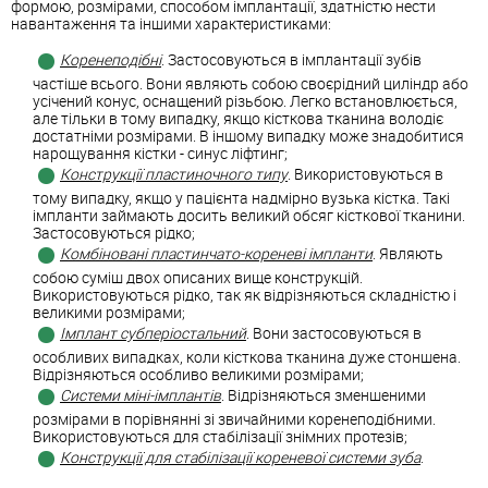
формою, розмірами, способом імплантації, здатністю нести
навантаження та іншими характеристиками:
Коренеподібні
. Застосовуються в імплантації зубів
частіше всього. Вони являють собою своєрідний циліндр або
усічений конус, оснащений різьбою. Легко встановлюється,
але тільки в тому випадку, якщо кісткова тканина володіє
достатніми розмірами. В іншому випадку може знадобитися
нарощування кістки - синус ліфтинг;
Конструкції пластиночного типу
. Використовуються в
тому випадку, якщо у пацієнта надмірно вузька кістка. Такі
імпланти займають досить великий обсяг кісткової тканини.
Застосовуються рідко;
Комбіновані пластинчато-кореневі імпланти
. Являють
собою суміш двох описаних вище конструкцій.
Використовуються рідко, так як відрізняються складністю і
великими розмірами;
Імплант субперіостальний
. Вони застосовуються в
особливих випадках, коли кісткова тканина дуже стоншена.
Відрізняються особливо великими розмірами;
Системи міні-імплантів
. Відрізняються зменшеними
розмірами в порівнянні зі звичайними коренеподібними.
Використовуються для стабілізації знімних протезів;
Конструкції для стабілізації кореневої системи зуба
.