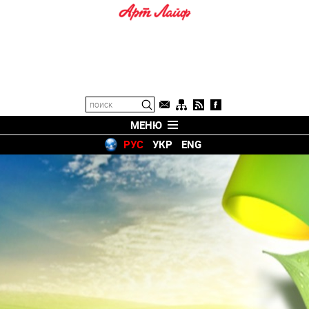
МЕНЮ
РУС
УКР
ENG