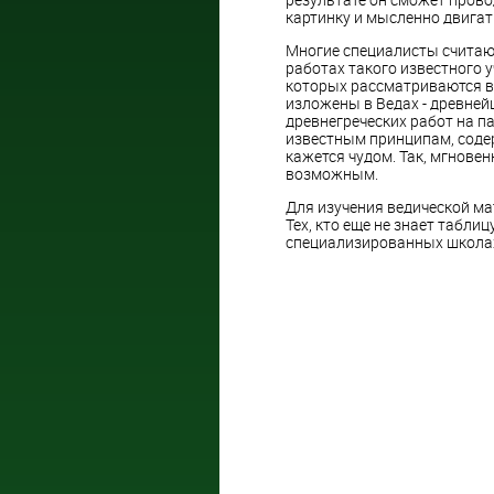
картинку и мысленно двигат
Многие специалисты считаю
работах такого известного у
которых рассматриваются в
изложены в Ведах - древней
древнегреческих работ на па
известным принципам, соде
кажется чудом. Так, мгнове
возможным.
Для изучения ведической м
Тех, кто еще не знает таблиц
специализированных школах