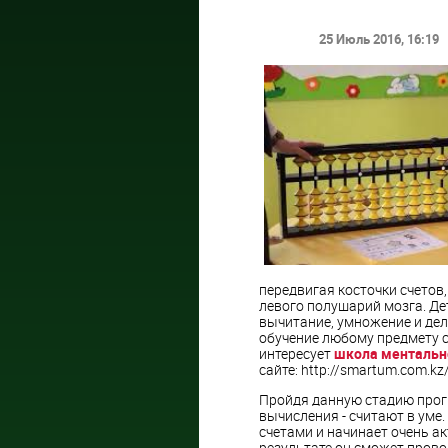
25 Июль 2016
, 16:19
передвигая косточки счетов,
левого полушарий мозга. Де
вычитание, умножение и дел
обучение любому предмету с
интересует
школа ментальн
сайте: http://smartum.com.kz/o
Пройдя данную стадию прог
вычисления - считают в уме
счетами и начинает очень а
результате он сможет прово