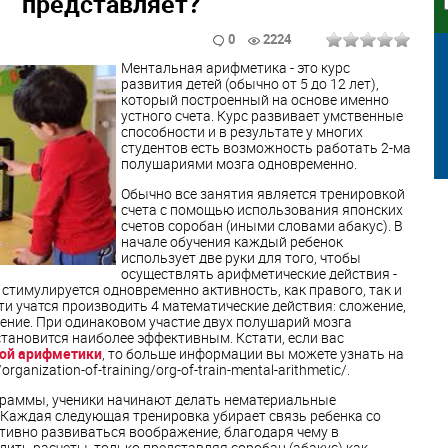
представляет?
0
2224
Ментальная арифметика - это курс
развития детей (обычно от 5 до 12 лет),
который построенный на основе именно
устного счета. Курс развивает умственные
способности и в результате у многих
студентов есть возможность работать 2-ма
полушариями мозга одновременно.
Обычно все занятия является тренировкой
счета с помощью использования японских
счетов соробан (иными словами абакус). В
начале обучения каждый ребенок
использует две руки для того, чтобы
осуществлять арифметические действия -
 стимулируется одновременно активность, как правого, так и
ти учатся производить 4 математические действия: сложение,
ение. При одинаковом участие двух полушарий мозга
тановится наиболее эффективным. Кстати, если вас
ой арифметики
, то больше информации вы можете узнать на
rganization-of-training/org-of-train-mental-arithmetic/.
раммы, ученики начинают делать нематериальные
. Каждая следующая тренировка убирает связь ребенка со
ктивно развиваться воображение, благодаря чему в
дить расчеты, только представляя соробан (абакус) как