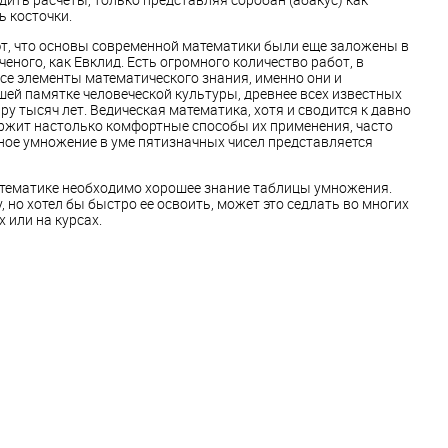
ь косточки.
т, что основы современной математики были еще заложены в
ченого, как Евклид. Есть огромного количество работ, в
се элементы математического знания, именно они и
шей памятке человеческой культуры, древнее всех известных
ру тысяч лет. Ведическая математика, хотя и сводится к давно
ржит настолько комфортные способы их применения, часто
нное умножение в уме пятизначных чисел представляется
атематике необходимо хорошее знание таблицы умножения.
у, но хотел бы быстро ее освоить, может это седлать во многих
 или на курсах.