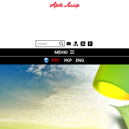
МЕНЮ
РУС
УКР
ENG