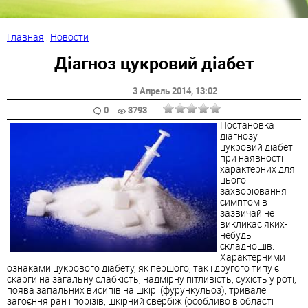
Главная
:
Новости
Діагноз цукровий діабет
3 Апрель 2014
, 13:02
0
3793
Постановка
діагнозу
цукровий діабет
при наявності
характерних для
цього
захворювання
симптомів
зазвичай не
викликає яких-
небудь
складнощів.
Характерними
ознаками цукрового діабету, як першого, так і другого типу є
скарги на загальну слабкість, надмірну пітливість, сухість у роті,
поява запальних висипів на шкірі (фурункульоз), тривале
загоєння ран і порізів, шкірний свербіж (особливо в області