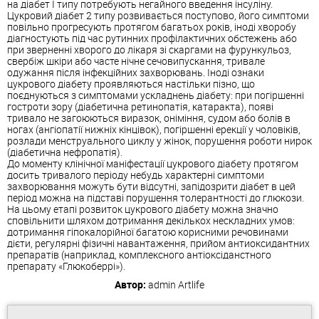
на діабет I типу потребують негайного введення інсуліну.
Цукровий діабет 2 типу розвивається поступово, його симптоми
повільно прогресують протягом багатьох років, іноді хворобу
діагностують під час рутинних профілактичних обстежень або
при зверненні хворого до лікаря зі скаргами на фурункульоз,
свербіж шкіри або часте нічне сечовипускання, тривале
одужання після інфекційних захворювань. Іноді ознаки
цукрового діабету проявляються настільки пізно, що
поєднуються з симптомами ускладнень діабету: при погіршенні
гостроти зору (діабетична ретинопатія, катаракта), появі
тривало не загоюються виразок, оніміння, судом або болів в
ногах (ангіопатії нижніх кінцівок), погіршенні ерекції у чоловіків,
розлади менструального циклу у жінок, порушення роботи нирок
(діабетична нефропатія).
До моменту клінічної маніфестації цукрового діабету протягом
досить тривалого періоду небудь характерні симптоми
захворювання можуть бути відсутні, запідозрити діабет в цей
період можна на підставі порушення толерантності до глюкози.
На цьому етапі розвиток цукрового діабету можна значно
сповільнити шляхом дотримання декількох нескладних умов:
дотримання гіпокалорійної багатою корисними речовинами
дієти, регулярні фізичні навантаження, прийом антиоксидантних
препаратів (наприклад, комплексного антіоксіданстного
препарату «Глюкоберрі»).
Автор:
admin
Artlife