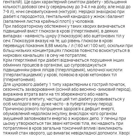
геніталій). Ще один характерний симптом діабету - збільшення
кількості добової сечі (у середньому до 3-4 л на добу, але іноді до
7-9 л), нічні сечовипускання (ніктурія). Нерідкої знахідкою при
діабеті є пародонтоз, генітальний кандидоз у жінок і баланит
(запалення листка крайньої плоті) у чоловіків.
При лабораторному обстеженні у таких хворих визначається
підвищений вміст глюкози в крові (гіперглікемія), в деяких
випадках - наявність цукру (глюкозурія) або ацетонових тіл у
сечі. Глюкозурія вказує на те, що рівень глюкози в крові
перевищує показник 8,88 ммоль / л (160 мг/100 мл), оскільки при
більш низьких концентраціях глюкоза повністю всмоктується в
ниркових канальцях і в сечу не потрапляє.
Крім гіперглікемії при діабеті відзначається порушення інших
обмінних процесів в організмі, що супроводжується
підвищенням рівня ліпідів (гіперліпідемія), молочної кислоти
(гіперлактацидемія) у крові, появою в крові кетонових тіл
(гіперкетонемія).
Для цукрового діабету 1 типу характерним є гострий початок,
сезонність захворювання (осінній або весняно -зимовий період),
виражена втрата ваги на тлі збереженого або навіть
підвищеного апетиту, частіше цей тип діабету розвивається у
осіб молодого віку, дуже часто - в пубертатному періоді.
Причиною різкого погіршення здоров'я є дефіцит енергії,
обумовлений недоліком інсуліну, внаслідок чого організм
змушений заповнювати енергію з жирових депо. У печінці при
цьому утворюються так звані кетонові тіла, які надають при
потраплянні в кров загальна токсичний вплив і викликають
тяжкий стан хворого, що вимагає невідкладної допомоги. Хворі