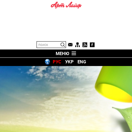
МЕНЮ
РУС
УКР
ENG