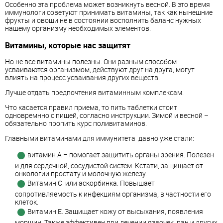
Особенно эта проблема может возникнуть весной. В это время
иммунологи советуют принимать витамины, так как нынешние
фрукты и овощи не в состоянии восполнить баланс нужных
нашему организму необходимых элементов.
Витамины, которые нас защитят
Но не все витамины полезны. Они разным способом
усваиваются организмом, действуют друг на друга, могут
влиять на процесс усваивания других веществ.
Лучше отдать предпочтения витаминным комплексам.
Что касается правил приема, то пить таблетки стоит
одновремнно с пищей, согласно инструкции. Зимой и весной –
обязательно пропить курс поливитаминов.
Главными витаминами для иммунитета давно уже стали:
витамин А – помогает защитить органы зрения. Полезен
и для сердечной, сосудистой систем. Кстати, защищает от
онкологии простату и молочную железу.
Витамин С или аскорбинка. Повышает
сопротивляемость к инфекциям организма, в частности его
клеток.
Витамин Е. Защищает кожу от высыхания, появления
морщин. Также эффективен при лечении язвочек, ран и других