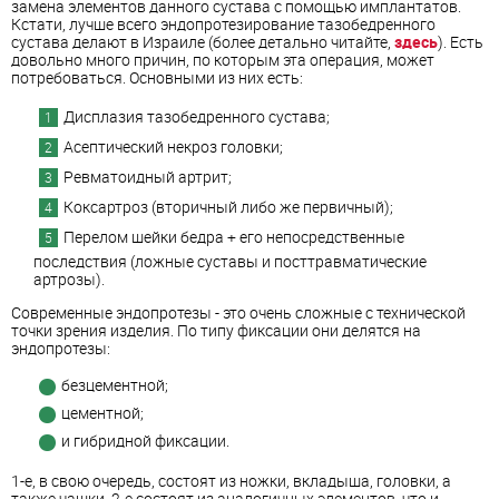
замена элементов данного сустава с помощью имплантатов.
Кстати, лучше всего эндопротезирование тазобедренного
сустава делают в Израиле (более детально читайте,
здесь
). Есть
довольно много причин, по которым эта операция, может
потребоваться. Основными из них есть:
Дисплазия тазобедренного сустава;
Асептический некроз головки;
Ревматоидный артрит;
Коксартроз (вторичный либо же первичный);
Перелом шейки бедра + его непосредственные
последствия (ложные суставы и посттравматические
артрозы).
Современные эндопротезы - это очень сложные с технической
точки зрения изделия. По типу фиксации они делятся на
эндопротезы:
безцементной;
цементной;
и гибридной фиксации.
1-е, в свою очередь, состоят из ножки, вкладыша, головки, а
также чашки. 2-е состоят из аналогичных элементов, что и