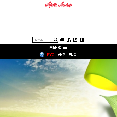
МЕНЮ
РУС
УКР
ENG