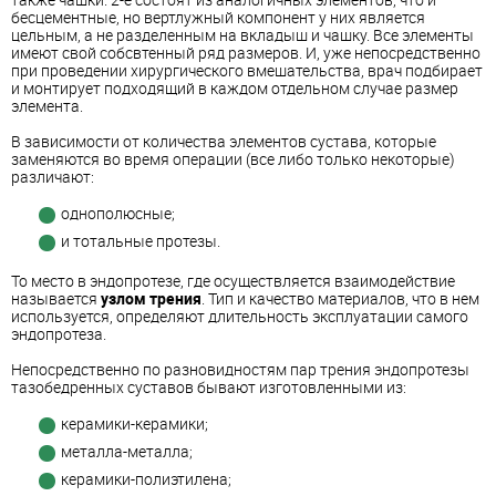
бесцементные, но вертлужный компонент у них является
цельным, а не разделенным на вкладыш и чашку. Все элементы
имеют свой собсвтенный ряд размеров. И, уже непосредственно
при проведении хирургического вмешательства, врач подбирает
и монтирует подходящий в каждом отдельном случае размер
элемента.
В зависимости от количества элементов сустава, которые
заменяются во время операции (все либо только некоторые)
различают:
однополюсные;
и тотальные протезы.
То место в эндопротезе, где осуществляется взаимодействие
называется
узлом трения
. Тип и качество материалов, что в нем
используется, определяют длительность эксплуатации самого
эндопротеза.
Непосредственно по разновидностям пар трения эндопротезы
тазобедренных суставов бывают изготовленными из:
керамики-керамики;
металла-металла;
керамики-полиэтилена;