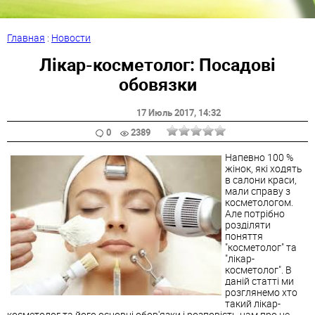
Главная
:
Новости
Лікар-косметолог: Посадові
обовязки
17 Июль 2017
, 14:32
0
2389
Напевно 100 %
жінок, які ходять
в салони краси,
мали справу з
косметологом.
Але потрібно
розділяти
поняття
"косметолог" та
"лікар-
косметолог". В
даній статті ми
розглянемо хто
такий лікар-
косметолог та його основні обов'язки і розповість нам про це