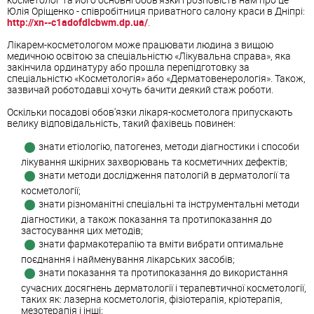
Юлія Оріщенко - співробітниця приватного салону краси в Дніпрі:
http://xn--c1adofdlcbwm.dp.ua/
.
Лікарем-косметологом може працювати людина з вищою
медичною освітою за спеціальністю «Лікувальна справа», яка
закінчила ординатуру або прошла перепідготовку за
спеціальністю «Косметологія» або «Дерматовенерологія». Також,
зазвичай роботодавці хочуть бачити деякий стаж роботи.
Оскільки посадові обов'язки лікаря-косметолога припускають
велику відповідальність, такий фахівець повинен:
знати етіологію, патогенез, методи діагностики і способи
лікування шкірних захворювань та косметичних дефектів;
знати методи дослідження патологій в дерматології та
косметології;
знати різноманітні спеціальні та інструментальні методи
діагностики, а також показання та протипоказання до
застосування цих методів;
знати фармакотерапію та вміти вибрати оптимальне
поєднання і найменування лікарських засобів;
знати показання та протипоказання до використання
сучасних досягнень дерматології і терапевтичної косметології,
таких як: лазерна косметологія, фізіотерапія, кріотерапія,
мезотерапія і інші;