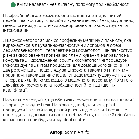
вміти надавати невідкладну допомогу при необхідності.
Професійний лікар-косметолог знає виникнення, клінічний
перебіг, діагностику і способи лікування інфекційних, хірургічних,
гінекологічних, урологічних захворювань, а також отруєнь та
інтоксикацій.
Лікар-косметолог здійснює професійну медичну діяльність, яка
виражається в лікувально-діагностичній допомозі в сфері
дерматовенерології і терапевтичної косметології. Він діагностує
різні захворювання і призначає план лікування, направляє на
консультації і дослідження, робить косметологічні процедури.
Рекомендує пацієнтам процедури для домашнього виконання,
дає рекомендації по догляду за шкірою, а також по гігієнічним
правилам. Також даний спеціаліст веде медичну документацію
та керує діяльністю молодшого медичного персоналу. Крім того,
для лікаря-косметолога необхідне постійне підвищення
кваліфікації.
Нескладно зрозуміти, що обов'язки косметолога в салоні краси і
лікаря - це не одне і теж. Це різна відповідальність, різні
процедури і, звичайно ж, різний рівень підготовки. І все ж - не
нашкодити, а допомогти пацієнтові - мабуть, головний обов'язок
косметолога при будь-якому рівні освіти.
Автор:
admin
Artlife