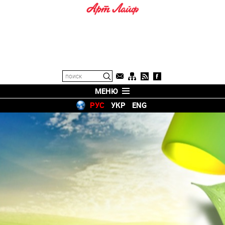
МЕНЮ
РУС
УКР
ENG