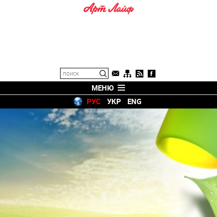
МЕНЮ
РУС
УКР
ENG