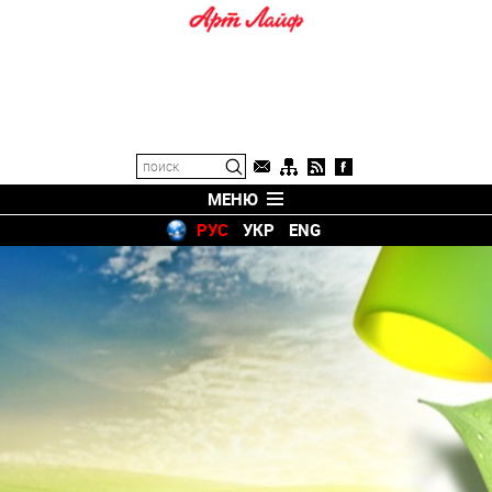
МЕНЮ
РУС
УКР
ENG