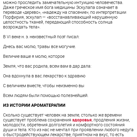
можно проследить замечательную интуицию человечества.
Даже греческое имя бога медицины Эскулапа означает в
переводе «дерево», «надежду на спасение»; по интерпретации
Порфирия, эскулап — «восстанавливающий нарушенную
целостность тканей, передающий способность солнца
возрождать тела».
В VI веке н. э. неизвестный поэт писал:
Днесь вас молю, травы все могучие.
Величие ваше я молю, которое
Земля, что вас родила, всем вам в дар дала:
Она вдохнула в вас лекарство к здравию
С величием вместе, чтобы неизменно вы
Всем людям были помощью полезнейшей.
ИЗ ИСТОРИИ АРОМАТЕРАПИИ
Сколько существует человек на земле, столько же времени
существует проблема сохранения
здоровья
, продления жизни,
молодости, обретения долголетия и комфортного состояния
души и тела. Кто из нас не мечтал при проявлении любого недуга
о быстродействующем лекарстве, приятном на вкус, то есть