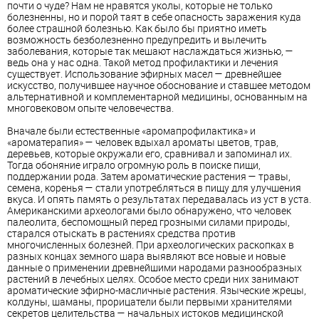
почти о чуде? Нам не нравятся уколы, которые не только
болезненны, но и порой таят в себе опасность заражения куда
более страшной болезнью. Как было бы приятно иметь
возможность безболезненно предупредить и вылечить
заболевания, которые так мешают наслаждаться жизнью, —
ведь она у нас одна. Такой метод профилактики и лечения
существует. Использование эфирных масел — древнейшее
искусство, получившее научное обоснование и ставшее методом
альтернативной и комплементарной медицины, основанным на
многовековом опыте человечества.
Вначале были естественные «аромапрофилактика» и
«ароматерапия» — человек вдыхал ароматы цветов, трав,
деревьев, которые окружали его, сравнивал и запоминал их.
Тогда обоняние играло огромную роль в поиске пищи,
поддержании рода. Затем ароматические растения — травы,
семена, коренья — стали употребляться в пищу для улучшения
вкуса. И опять память о результатах передавалась из уст в уста.
Американскими археологами было обнаружено, что человек
палеолита, беспомощный перед грозными силами природы,
старался отыскать в растениях средства против
многочисленных болезней. При археологических раскопках в
разных концах земного шара выявляют все новые и новые
данные о применении древнейшими народами разнообразных
растений в лечебных целях. Особое место среди них занимают
ароматические эфирно-масличные растения. Языческие жрецы,
колдуны, шаманы, прорицатели были первыми хранителями
секретов целительства — начальных истоков медицинской