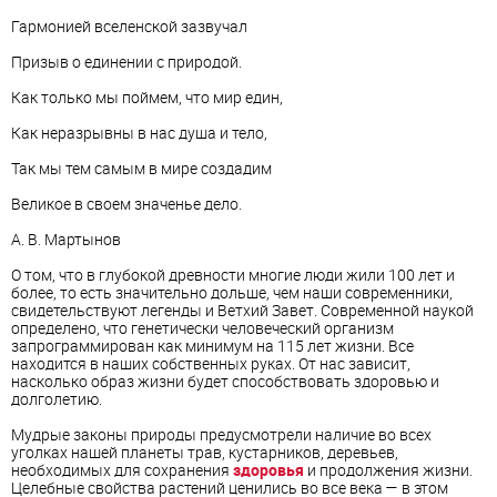
Гармонией вселенской зазвучал
Призыв о единении с природой.
Как только мы поймем, что мир един,
Как неразрывны в нас душа и тело,
Так мы тем самым в мире создадим
Великое в своем значенье дело.
А. В. Мартынов
О том, что в глубокой древности многие люди жили 100 лет и
более, то есть значительно дольше, чем наши современники,
свидетельствуют легенды и Ветхий Завет. Современной наукой
определено, что генетически человеческий организм
запрограммирован как минимум на 115 лет жизни. Все
находится в наших собственных руках. От нас зависит,
насколько образ жизни будет способствовать здоровью и
долголетию.
Мудрые законы природы предусмотрели наличие во всех
уголках нашей планеты трав, кустарников, деревьев,
необходимых для сохранения
здоровья
и продолжения жизни.
Целебные свойства растений ценились во все века — в этом