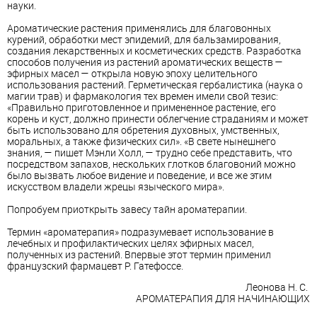
науки.
Ароматические растения применялись для благовонных
курений, обработки мест эпидемий, для бальзамирования,
создания лекарственных и косметических средств. Разработка
способов получения из растений ароматических веществ —
эфирных масел — открыла новую эпоху целительного
использования растений. Герметическая гербалистика (наука о
магии трав) и фармакология тех времен имели свой тезис:
«Правильно приготовленное и примененное растение, его
корень и куст, должно принести облегчение страданиям и может
быть использовано для обретения духовных, умственных,
моральных, а также физических сил». «В свете нынешнего
знания, — пишет Мэнли Холл, — трудно себе представить, что
посредством запахов, нескольких глотков благовоний можно
было вызвать любое видение и поведение, и все же этим
искусством владели жрецы языческого мира».
Попробуем приоткрыть завесу тайн ароматерапии.
Термин «ароматерапия» подразумевает использование в
лечебных и профилактических целях эфирных масел,
полученных из растений. Впервые этот термин применил
французский фармацевт Р. Гатефоссе.
Леонова Н. С.
АРОМАТЕРАПИЯ ДЛЯ НАЧИНАЮЩИХ