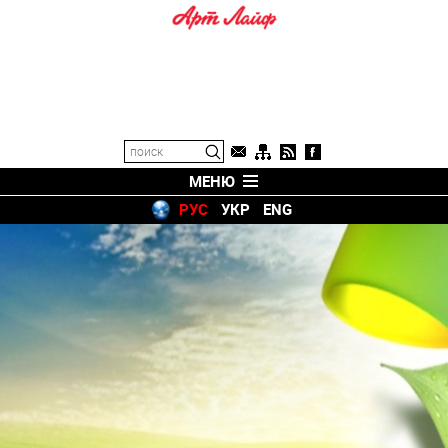
МЕНЮ
РУС
УКР
ENG