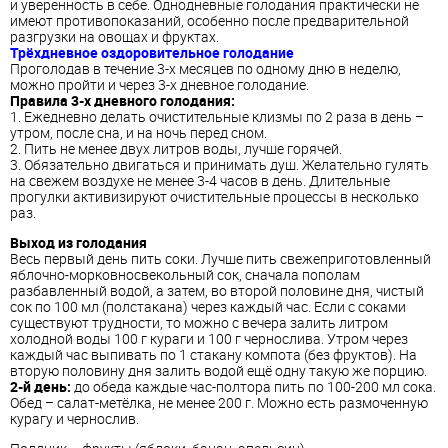
и уверенность в себе. Однодневные голодания практически не
имеют противопоказаний, особенно после предварительной
разгрузки на овощах и фруктах.
Трёхдневное оздоровительное голодание
Проголодав в течение 3-х месяцев по одному дню в неделю,
можно пройти и через 3-х дневное голодание.
Правила 3-х дневного голодания:
1. Ежедневно делать очистительные клизмы по 2 раза в день –
утром, после сна, и на ночь перед сном.
2. Пить не менее двух литров воды, лучше горячей.
3. Обязательно двигаться и принимать душ. Желательно гулять
на свежем воздухе не менее 3-4 часов в день. Длительные
прогулки активизируют очистительные процессы в несколько
раз.
Выход из голодания
Весь первый день пить соки. Лучше пить свежеприготовленный
яблочно-морковносвекольный сок, сначала пополам
разбавленный водой, а затем, во второй половине дня, чистый
сок по 100 мл (полстакана) через каждый час. Если с соками
существуют трудности, то можно с вечера залить литром
холодной воды 100 г кураги и 100 г чернослива. Утром через
каждый час выпивать по 1 стакану компота (без фруктов). На
вторую половину дня залить водой ещё одну такую же порцию.
2-й день:
до обеда каждые час-полтора пить по 100-200 мл сока.
Обед – салат-метёлка, не менее 200 г. Можно есть размоченную
курагу и чернослив.