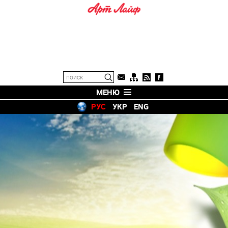
МЕНЮ
РУС
УКР
ENG