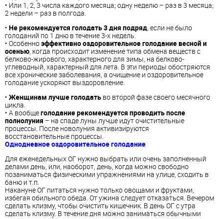
• Или 1, 2, 3 числа каждого месяца; одну неделю – раз в 3 месяца;
2 недели – раз в полгода.
•
Не рекомендуется голодать 3 дня подряд
, если не было
голоданий по 1 дню в течение 3-х недель.
• Особенно
эффективно оздоровительное голодание весной и
осенью
, когда происходит изменение типа обмена веществ с
белково-жирового, характерного для зимы, на белково-
углеводный, характерный для лета. В эти периоды обостряются
все хронические заболевания, а очищение и оздоровительное
голодание ускоряют выздоровление.
•
Женщинам лучше голодать
во второй фазе своего месячного
цикла.
• А вообще
голодание рекомендуется проводить после
полнолуния
– на спаде луны лучше идут очистительные
процессы. После новолуния активизируются
восстановительные процессы.
Однодневное оздоровительное голодание
Для еженедельных ОГ нужно выбрать или очень заполненный
делами день, или, наоборот, день, когда можно свободно
позаниматься физическими упражнениями на улице, сходить в
баню и т.п.
Накануне ОГ питаться нужно только овощами и фруктами,
избегая обильного обеда. От ужина следует отказаться. Вечером
сделать клизму, чтобы очистить кишечник. В день ОГ с утра
сделать клизму. В течение дня можно заниматься обычными