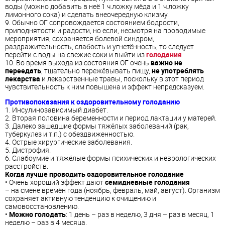
воды (можно добавить в неё 1 ч.ложку мёда и 1 ч.ложку
лимонного сока) и сделать внеочередную клизму.
9. Обычно ОГ сопровождается состоянием бодрости,
приподнятости и радости, но если, несмотря на проводимые
мероприятия, сохраняется болевой синдром,
раздражительность, слабость и угнетённость, то следует
перейти с воды на свежие соки и выйти из
голодания
.
10. Во время выхода из состояния ОГ очень
важно не
переедать
, тщательно пережёвывать пищу,
не употреблять
лекарства
и лекарственные травы, поскольку в этот период
чувствительность к ним повышена и эффект непредсказуем.
Противопоказания к оздоровительному голоданию
1. Инсулинозависимый диабет.
2. Вторая половина беременности и период лактации у матерей.
3. Далеко зашедшие формы тяжёлых заболеваний (рак,
туберкулез и т.п.) с обездвиженностью.
4. Острые хирургические заболевания.
5. Дистрофия.
6. Слабоумие и тяжёлые формы психических и неврологических
расстройств.
Когда лучше проводить оздоровительное голодание
• Очень хороший эффект дают
семидневные голодания
– на смене времён года (ноябрь, февраль, май, август). Организм
сохраняет активную тенденцию к очищению и
самовосстановлению.
•
Можно голодать
: 1 день – раз в неделю, 3 дня – раз в месяц, 1
неделю – раз в 4 месяца.