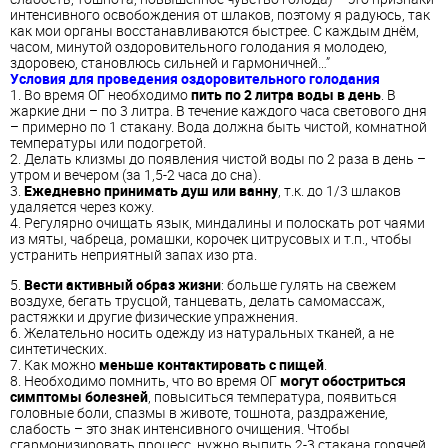
интенсивного освобождения от шлаков, поэтому я радуюсь, так
как мои органы восстанавливаются быстрее. С каждым днём,
часом, минутой оздоровительного голодания я молодею,
здоровею, становлюсь сильней и гармоничней…”
Условия для проведения оздоровительного голодания
1. Во время ОГ необходимо
пить по 2 литра воды в день
. В
жаркие дни – по 3 литра. В течение каждого часа светового дня
– примерно по 1 стакану. Вода должна быть чистой, комнатной
температуры или подогретой.
2. Делать клизмы до появления чистой воды по 2 раза в день –
утром и вечером (за 1,5-2 часа до сна).
3.
Ежедневно принимать душ или ванну
, т.к. до 1/3 шлаков
удаляется через кожу.
4. Регулярно очищать язык, миндалины и полоскать рот чаями
из мяты, чабреца, ромашки, корочек цитрусовых и т.п., чтобы
устранить неприятный запах изо рта.
5.
Вести активный образ жизни
: больше гулять на свежем
воздухе, бегать трусцой, танцевать, делать самомассаж,
растяжки и другие физические упражнения.
6. Желательно носить одежду из натуральных тканей, а не
синтетических.
7. Как можно
меньше контактировать с пищей
.
8. Необходимо помнить, что во время ОГ
могут обостриться
симптомы болезней
, повыситься температура, появиться
головные боли, спазмы в животе, тошнота, раздражение,
слабость – это знак интенсивного очищения. Чтобы
сгармонизировать процесс, нужно выпить 2-3 стакана горячей