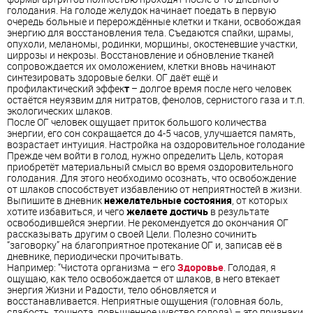
голодания. На голоде желудок начинает поедать в первую
очередь больные и перерождённые клетки и ткани, освобождая
энергию для восстановления тела. Съедаются спайки, шрамы,
опухоли, меланомы, родинки, морщины, окостеневшие участки,
циррозы и некрозы. Восстановление и обновление тканей
сопровождается их омоложением, клетки вновь начинают
синтезировать здоровые белки. ОГ даёт ещё и
профилактический эффек
т
– долгое время после него человек
остаётся неуязвим для нитратов, фенолов, сернистого газа и т.п.
экологических шлаков.
После ОГ человек ощущает приток большого количества
энергии, его сон сокращается до 4-5 часов, улучшается память,
возрастает интуиция. Настройка на оздоровительное голодание
Прежде чем войти в голод, нужно определить Цель, которая
приобретёт материальный смысл во время оздоровительного
голодания. Для этого необходимо осознать, что освобождение
от шлаков способствует избавлению от неприятностей в жизни.
Выпишите в дневник
нежелательные состояния
, от которых
хотите избавиться, и чего
желаете достичь
в результате
освободившейся энергии. Не рекомендуется до окончания ОГ
рассказывать другим о своей Цели. Полезно сочинить
“заговорку” на благоприятное протекание ОГ и, записав её в
дневнике, периодически прочитывать.
Например: “Чистота организма – его
Здоровье
. Голодая, я
ощущаю, как тело освобождается от шлаков, в него втекает
энергия Жизни и Радости, тело обновляется и
восстанавливается. Неприятные ощущения (головная боль,
слабость, тошнота, повышенное чувство голода) – это признаки