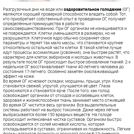
Разгрузочные дни на воде или
оздоровительное голодание
(ОГ)
являются хорошей проверкой способности владеть собой. Тот,
кто приобретает собственный опыт в проведении ОГ, получает
определённые преимущества в работе по
самосовершенствованию. При ОГ организм не изнашивается и
не повреждается. Клетки уменьшаются в размерах, но не
разрушаются. Клеточное ядро обычно сохраняет свои
параметры и теряет так мало массы, что становится крупнее
относительно остальной части клетки. В такой клетке лучше
идут процессы ассимиляции (усвоения), она быстрее растёт, что
характерно для клеток эмбрионов и молодых животных. В
результате после ОГ происходит быстрое обновление тканей. 2-х
недельное ОГ восстанавливает ткани 40-летнего человека до
состояния 17-летнего. Особенно заметен омолаживающий
эффект на коже.
Во время ОГ исчезают складки, морщины, прыщи, угри. Кожа
становится свежей, упругой, улучшается её цвет. Глаза
проясняются и становятся ярче. После того, как голод
освобождает организм от отходов и ослабевших клеток,
здоровая и жизнеспособная ткань занимает место отжившей.
Во время ОГ чистится весь организм. Все выделительные
системы работают на выброс токсинов. Даже через лёгкие
выбрасывается более 150 вредных веществ. На голоде
происходит интенсивная чистка суставов. Организм быстро
освобождается от солей мочевой кислоты, которая
откладывается в суставах, ограничивая их подвижность. Лёгкие
формы артритов полностью проходят после 8-10-дневного