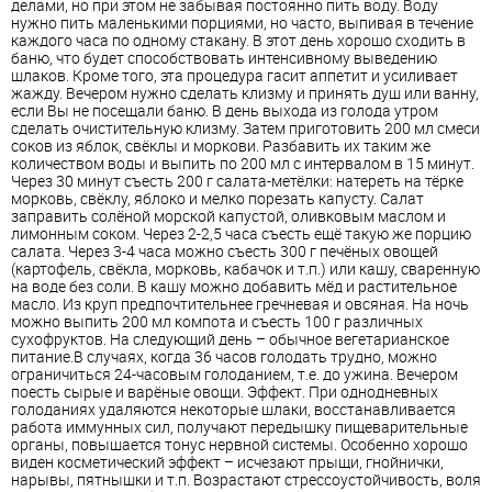
делами, но при этом не забывая постоянно пить воду. Воду
нужно пить маленькими порциями, но часто, выпивая в течение
каждого часа по одному стакану. В этот день хорошо сходить в
баню, что будет способствовать интенсивному выведению
шлаков. Кроме того, эта процедура гасит аппетит и усиливает
жажду. Вечером нужно сделать клизму и принять душ или ванну,
если Вы не посещали баню. В день выхода из голода утром
сделать очистительную клизму. Затем приготовить 200 мл смеси
соков из яблок, свёклы и моркови. Разбавить их таким же
количеством воды и выпить по 200 мл с интервалом в 15 минут.
Через 30 минут съесть 200 г салата-метёлки: натереть на тёрке
морковь, свёклу, яблоко и мелко порезать капусту. Салат
заправить солёной морской капустой, оливковым маслом и
лимонным соком. Через 2-2,5 часа съесть ещё такую же порцию
салата. Через 3-4 часа можно съесть 300 г печёных овощей
(картофель, свёкла, морковь, кабачок и т.п.) или кашу, сваренную
на воде без соли. В кашу можно добавить мёд и растительное
масло. Из круп предпочтительнее гречневая и овсяная. На ночь
можно выпить 200 мл компота и съесть 100 г различных
сухофруктов. На следующий день – обычное вегетарианское
питание.В случаях, когда 36 часов голодать трудно, можно
ограничиться 24-часовым голоданием, т.е. до ужина. Вечером
поесть сырые и варёные овощи. Эффект. При однодневных
голоданиях удаляются некоторые шлаки, восстанавливается
работа иммунных сил, получают передышку пищеварительные
органы, повышается тонус нервной системы. Особенно хорошо
виден косметический эффект – исчезают прыщи, гнойнички,
нарывы, пятнышки и т.п. Возрастают стрессоустойчивость, воля