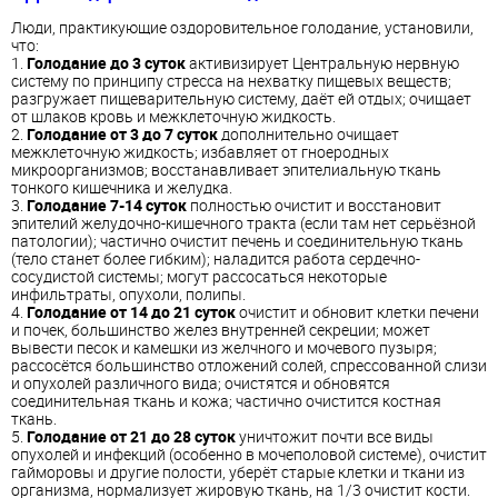
Люди, практикующие оздоровительное голодание, установили,
что:
1.
Голодание до 3 суток
активизирует Центральную нервную
систему по принципу стресса на нехватку пищевых веществ;
разгружает пищеварительную систему, даёт ей отдых; очищает
от шлаков кровь и межклеточную жидкость.
2.
Голодание от 3 до 7 суток
дополнительно очищает
межклеточную жидкость; избавляет от гноеродных
микроорганизмов; восстанавливает эпителиальную ткань
тонкого кишечника и желудка.
3.
Голодание 7-14 суток
полностью очистит и восстановит
эпителий желудочно-кишечного тракта (если там нет серьёзной
патологии); частично очистит печень и соединительную ткань
(тело станет более гибким); наладится работа сердечно-
сосудистой системы; могут рассосаться некоторые
инфильтраты, опухоли, полипы.
4.
Голодание от 14 до 21 суток
очистит и обновит клетки печени
и почек, большинство желез внутренней секреции; может
вывести песок и камешки из желчного и мочевого пузыря;
рассосётся большинство отложений солей, спрессованной слизи
и опухолей различного вида; очистятся и обновятся
соединительная ткань и кожа; частично очистится костная
ткань.
5.
Голодание от 21 до 28 суток
уничтожит почти все виды
опухолей и инфекций (особенно в мочеполовой системе), очистит
гайморовы и другие полости, уберёт старые клетки и ткани из
организма, нормализует жировую ткань, на 1/3 очистит кости.