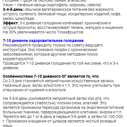
Полдник – фрукты (яблоки, банан, апельсин).
Ужин – печёные овощи (картофель, морковь, свёкла).
3-4-й день:
обычное вегетарианское питание без жареного,
острого, солёного, белковой пищи, кондитерских изделий, кофе,
какао, шоколада.
Эффект:
3-х дневное голодание излечивает хронические и
острые бронхиты, восстанавливает печень, желудок и кишечник.
На 30% увеличивается число Т-лимфоцитов.
7-10 дневное оздоровительное голодание
Рекомендуется проводить только по совету ведущего
инструктора. Оно показано людям с хроническими
заболеваниями, которые другими методами плохо
корректируются.
Проводится 7-10 дневное голодание по той же схеме, что и 3-х
дневное.
Особенностями 7-10 дневного ОГ является то, что:
Со 2-3 дня становятся неприятными искусственные запахи,
табачный дым, запах алкоголя и т.п. Это нужно учитывать при
отвыкании от курения и алкоголя.
На 3-4-й день усиливается неприятный запах изо рта, что
сопровождается слабостью, плохим сном, апатией. Это
является признаком перехода организма на эндогенное питание
больными тканями, перерождающимися клетками, жиром и т.п.
Теряется вес до 1 кг в день в первые 5-6 дней, а затем по 100-200
г. Признаком очищения от шлаков является чистый розовый
язык.