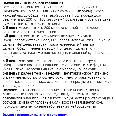
Выход из 7-10 дневного голодания
Весь первый день нужно пить разбавленный водой сок.
Начинать нужно со 100 мл (50 мл сока + 50 мл воды). Через
каждый час до обеда пить такой состав. После обеда дозу
увеличить до 200 мл (100 мл сока + 100 мл воды). Всего за день
нужно выпить 1 л сока и 1 л воды.
2-й день:
утром выпить 200 мл сока с водой, далее через
каждые 2 часа пить чистый сок.
3-й день:
до обеда пить сок через каждые 1,5-2 часа.
Обед – салат-метёлка. Полдник – салат-метёлка. Ужин – сырые
фрукты. 4-й день: завтрак – салат-метёлка. 2-й завтрак –
фрукты. Обед – печёные овощи. Полдник – фрукты или
салатметёлка. Ужин – овощное рагу или овощной суп без масла
и соли.
5-й день:
завтрак – салат-метелка. 2-й завтрак – фрукты.
Обед – гречневая каша. Полдник – сырые овощи или фрукты.
Ужин – печёные овощи или каша с маслом, но без соли.
6-й ден
ь и далее в течение недели – вегетарианское питание с
ограничением острого, солёного, копчёного, маринованного,
сдобы, кофе, какао, шоколада, молочных продуктов, в том числе
творога, сыра и яиц.
Эффект:
7-10-дневное голодание не излечивает тяжёлых
болезней, но хорошо очищает суставы, в результате чего
появляется значительная гибкость. Улучшается работа сердца и
сосудов, исчезают головные боли, восстанавливается сон,
проходят многие кожные заболевания, нейродермиты,
невралгии.
Эффект оздоровительного голодания