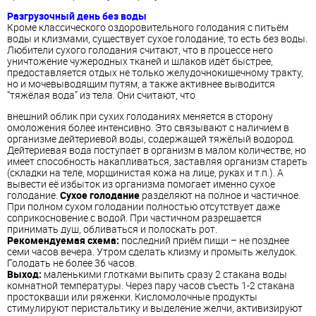
Разгрузочный день без воды
Кроме классического оздоровительного голодания с питьём
воды и клизмами, существует сухое голодание, то есть без воды.
Любители сухого голодания считают, что в процессе него
уничтожение чужеродных тканей и шлаков идёт быстрее,
предоставляется отдых не только желудочнокишечному тракту,
но и мочевыводящим путям, а также активнее выводится
“тяжёлая вода” из тела. Они считают, что
внешний облик при сухих голоданиях меняется в сторону
омоложения более интенсивно. Это связывают с наличием в
организме дейтериевой воды, содержащей тяжёлый водород.
Дейтериевая вода поступает в организм в малом количестве, но
имеет способность накапливаться, заставляя организм стареть
(складки на теле, морщинистая кожа на лице, руках и т.п.). А
вывести её избыток из организма помогает именно сухое
голодание.
Сухое голодание
разделяют на полное и частичное.
При полном сухом голодании полностью отсутствует даже
соприкосновение с водой. При частичном разрешается
принимать душ, обливаться и полоскать рот.
Рекомендуемая схема:
последний приём пищи – не позднее
семи часов вечера. Утром сделать клизму и промыть желудок.
Голодать не более 36 часов.
Выход:
маленькими глотками выпить сразу 2 стакана воды
комнатной температуры. Через пару часов съесть 1-2 стакана
простокваши или ряженки. Кисломолочные продукты
стимулируют перистальтику и выделение желчи, активизируют