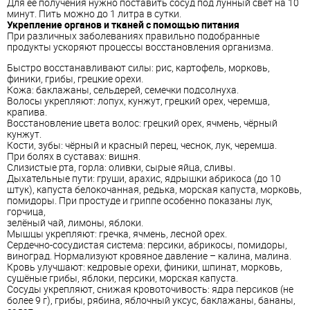
Для её получения нужно поставить сосуд под лунный свет на 10
минут. Пить можно до 1 литра в сутки.
Укрепление органов и тканей с помощью питания
При различных заболеваниях правильно подобранные
продукты ускоряют процессы восстановления организма.
Быстро восстанавливают силы: рис, картофель, морковь,
финики, грибы, грецкие орехи.
Кожа: баклажаны, сельдерей, семечки подсолнуха.
Волосы укрепляют: лопух, кунжут, грецкий орех, черемша,
крапива.
Восстановление цвета волос: грецкий орех, ячмень, чёрный
кунжут.
Кости, зубы: чёрный и красный перец, чеснок, лук, черемша.
При болях в суставах: вишня.
Слизистые рта, горла: оливки, сырые яйца, сливы.
Дыхательные пути: груши, арахис, ядрышки абрикоса (до 10
штук), капуста белокочанная, редька, морская капуста, морковь,
помидоры. При простуде и гриппе особенно показаны лук,
горчица,
зелёный чай, лимоны, яблоки.
Мышцы укрепляют: гречка, ячмень, лесной орех.
Сердечно-сосудистая система: персики, абрикосы, помидоры,
виноград. Нормализуют кровяное давление – калина, малина.
Кровь улучшают: кедровые орехи, финики, шпинат, морковь,
сушёные грибы, яблоки, персики, морская капуста.
Сосуды укрепляют, снижая кровоточивость: ядра персиков (не
более 9 г), грибы, рябина, яблочный уксус, баклажаны, бананы,