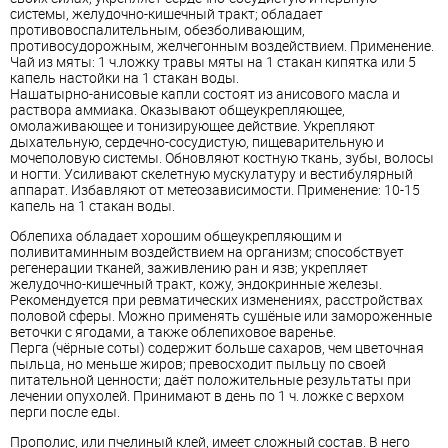
системы, желудочно-кишечный тракт; обладает
противовоспалительным, обезболивающим,
противосудорожным, желчегонным воздействием. Применение.
Чай из мяты: 1 ч.ложку травы мяты на 1 стакан кипятка или 5
капель настойки на 1 стакан воды.
Нашатырно-анисовые капли состоят из анисового масла и
раствора аммиака. Оказывают общеукрепляющее,
омолаживающее и тонизирующее действие. Укрепляют
дыхательную, сердечно-сосудистую, пищеварительную и
мочеполовую системы. Обновляют костную ткань, зубы, волосы
и ногти. Усиливают скелетную мускулатуру и вестибулярный
аппарат. Избавляют от метеозависимости. Применение: 10-15
капель на 1 стакан воды.
Облепиха обладает хорошим общеукрепляющим и
поливитаминным воздействием на организм; способствует
регенерации тканей, заживлению ран и язв; укрепляет
желудочно-кишечный тракт, кожу, эндокринные железы.
Рекомендуется при ревматических изменениях, расстройствах
половой сферы. Можно применять сушёные или замороженные
веточки с ягодами, а также облепиховое варенье.
Перга (чёрные соты) содержит больше сахаров, чем цветочная
пыльца, но меньше жиров; превосходит пыльцу по своей
питательной ценности; даёт положительные результаты при
лечении опухолей. Принимают в день по 1 ч. ложке с верхом
перги после еды.
Прополис, или пчелиный клей, имеет сложный состав. В него