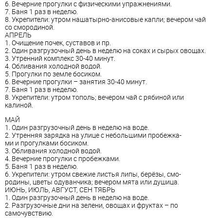
6. Вечерние прогулки с физическими упражнениями.
7. Баня 1 раз в неделю.
8. Укрепители: утром нашатырно-анисовые капли; вечером чай
со смородиной.
АПРЕЛЬ
1. Очищение почек, суставов и пр.
2. Один разгрузочный день в неделю на соках и сырых овощах.
3. Утренний комплекс 30-40 минут.
4. Обливания холодной водой.
5. Прогулки по земле босиком.
6. Вечерние прогулки – занятия 30-40 минут.
7. Баня 1 раз в неделю.
8. Укрепители: утром тополь; вечером чай с рябиной или
калиной.
МАЙ
1. Один разгрузочный день в неделю на воде.
2. Утренняя зарядка на улице с небольшими пробежка-
ми и прогулками босиком.
3. Обливания холодной водой.
4. Вечерние прогулки с пробежками.
5. Баня 1 раз в неделю.
6. Укрепители: утром свежие листья липы, берёзы, смо-
родины, цветы одуванчика; вечером мята или душица.
ИЮНЬ, ИЮЛЬ, АВГУСТ, СЕН ТЯБРЬ
1. Один разгрузочный день в неделю на воде.
2. Разгрузочные дни на зелени, овощах и фруктах – по
самочувствию.