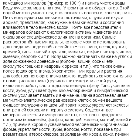
камешков-минералов (примерно 100 г) и налить чистой воды.
Воду лучше заливать на ночь. Утром напиток будет готов. Этой
водой можно умываться, ополаскивать волосы и, конечно, пить.
Пить воду нужно маленькими глоточками, ощущая её вкус и
аромат, представляя, как нужные Вам качества и состояния
вливаются в тело вместе с водой. Почти все представители
минералов обладают биологически активным действием и
оказывают специфическое влияние на организм. Самые
распространённые минералы, которые можно использовать
для придания воде особых свойств – это глина, песок, шунгит,
кремний, гипс, горный хрусталь, малахит, нефрит, янтарь, яшма,
змеевик, сердолик и т.п. Воду можно настаивать даже на углях и
золе сожжённой древесины (яблони, вишни, сосны, ели,
скорлупок грецких и кедровых орехов и т.п.), что также очень
полезно для организма. Укрепители – минералы и растения –
для собственного организма можно подбирать самостоятельно
с помощью маятника (грузик на ниточке) или левой руки,
включая в работу свою подсознательную сферу. Гипс укрепляет
кости, зубы, улучшает функцию эндокринной и лимфатической
систем, усиливает память и внимание. Глина восстанавливает
магнитно-электрическое равновесие клеток, обмен веществ;
очищает желудочно-кишечный тракт, кровь; укрепляет железы
внутренней секреции и нервную систему. Содержит все
минеральные соли и микроэлементы, в которых нуждается
организм (кремнезём, фосфор, кальций, железо, магний, калий и
т.д.), причём в хорошо усваиваемой человеческим организмом
форме; укрепляет кости, зубы, волосы, ногти; показана при
ревматизме, атеросклерозе, заболеваниях крови, кожи, печени,