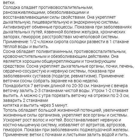
ветки.
Солодка оладает противовоспалительными,
ранозаживляющими, обезболивающими и
восстанавливающими силы свойствами. Она укрепляет
дыхательную, пищеварительную и эндокринную системы.
Активизирует обменные процессы. Показана при заболеваниях
дыхательных путей, язвенной болезни желудка, хронических
запорах, геморрое, расстройствах мочеполовой системы.
Применение: 1/2 ч.ложки сиропа солодки развести в 1 стакане
тёплой воды и выпить.
Сосна обладает поливитаминным, противовоспалительным,
кровоочистительным и обезболивающим действием. Она
является хорошим общеукрепляющим и тонизирующим
средством. Сосна укрепляет дыхательные органы, почки, печень,
сердечно-сосудистую и нервную системы, показана при
заболеваниях суставов (подагре, ревматизме). Применение:
веточки сосны собрать заранее на всю неделю.
Понадобится 7 веточек длиной по 20-30 см. Накануне с вечера
веточку залить 2-3 стаканами чистой воды. Утром 1-2 стакана
выпить. А можно с утра порезать веточку на отрезки по 2-3 см,
заварить 2 стаканами
кипятка и выпить через 5 минут.
Тополь обладает большой жизненной потенцией, увеличивает
жизненные силы организма, укрепляет все органы и системы.
Ускоряет рост волос и ногтей. Восстанавливает нервную и
костно-мышечную систему, избавляет от артритов, артрозов,
геморроя. Показан при заболеваниях поджелудочной железы.
Применение: ветки с почками и листьями залить водой и пить.