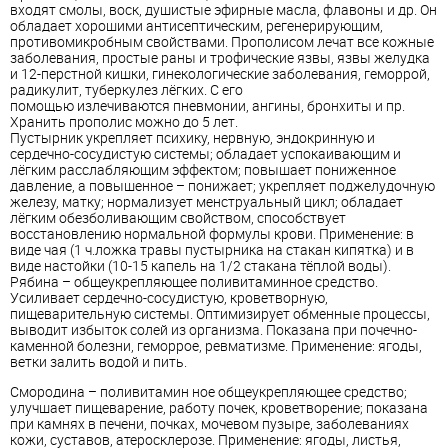
входят смолы, воск, душистые эфирные масла, флавоны и др. Он
обладает хорошими антисептическим, регенерирующим,
противомикробным свойствами. Прополисом лечат все кожные
заболевания, простые раны и трофические язвы, язвы желудка
и 12-перстной кишки, гинекологические заболевания, геморрой,
радикулит, туберкулез лёгких. С его
помощью излечиваются пневмонии, ангины, бронхиты и пр.
Хранить прополис можно до 5 лет.
Пустырник укрепляет психику, нервную, эндокринную и
сердечно-сосудистую системы; обладает успокаивающим и
лёгким расслабляющим эффектом; повышает пониженное
давление, а повышенное – понижает; укрепляет поджелудочную
железу, матку; нормализует менструальный цикл; обладает
лёгким обезболивающим свойством, способствует
восстановлению нормальной формулы крови. Применение: в
виде чая (1 ч.ложка травы пустырника на стакан кипятка) и в
виде настойки (10-15 капель на 1/2 стакана тёплой воды).
Рябина – общеукрепляющее поливитаминное средство.
Усиливает сердечно-сосудистую, кроветворную,
пищеварительную системы. Оптимизирует обменные процессы,
выводит избыток солей из организма. Показана при почечно-
каменной болезни, геморрое, ревматизме. Применение: ягоды,
ветки залить водой и пить.
Смородина – поливитамин ное общеукрепляющее средство;
улучшает пищеварение, работу почек, кроветворение; показана
при камнях в печени, почках, мочевом пузыре, заболеваниях
кожи, суставов, атеросклерозе. Применение: ягоды, листья,