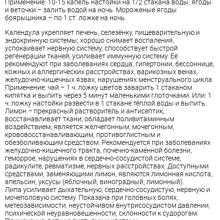
Применение: 10-15 капель настойки на 1/2 стакана воды; ягоды
и веточки – залить водой на ночь. Мороженые ягоды
боярышника – по 1 ст. ложке на ночь.
Календула укрепляет печень, селезёнку, пищеварительную и
эндокринную системы; хорошо снимает воспаления,
успокаивает нервную систему, способствует быстрой
регенерации тканей, усиливает иммунную систему. Её
рекомендуют при заболеваниях сердца, гипертонии, бессоннице,
кожных и аллергических расстройствах, варикозных венах,
желудочно-кишечных язвах, нарушениях менструального цикла.
Применение: чай – 1 ч. ложку цветов заварить 1 стаканом
кипятка и выпить через 5 минут маленькими глоточками. Или: 1
ч. ложку настойки развести в 1 стакане тёплой воды и выпить.
Лимон – прекрасный растворитель и антисептик;
восстанавливает ткани; обладает поливитаминным
воздействием; является желчегонным, мочегонным,
крововосстанавливающим, противоглистным и
обезболивающим средством. Рекомендуется при заболеваниях
желудочно-кишечного тракта, почечно-каменной болезни,
геморрое, нарушениях в сердечно-сосудистой системе,
радикулите, ревматизме, нервных расстройствах. Доступными
средствами, заменяющими лимон, являются лимонная кислота,
апельсин, уксусы (яблочный, виноградный, лимонный).
Липа усиливает дыхательную, сердечно-сосудистую, нервную и
мочеполовую систему. Показана при головных болях,
метеозависимости, неустойчивом внутрисосудистом давлении,
психической неуравновешенности, склонности к судорогам.