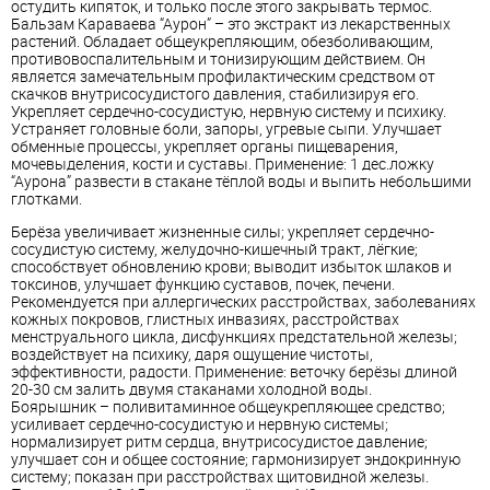
остудить кипяток, и только после этого закрывать термос.
Бальзам Караваева “Аурон” – это экстракт из лекарственных
растений. Обладает общеукрепляющим, обезболивающим,
противовоспалительным и тонизирующим действием. Он
является замечательным профилактическим средством от
скачков внутрисосудистого давления, стабилизируя его.
Укрепляет сердечно-сосудистую, нервную систему и психику.
Устраняет головные боли, запоры, угревые сыпи. Улучшает
обменные процессы, укрепляет органы пищеварения,
мочевыделения, кости и суставы. Применение: 1 дес.ложку
“Аурона” развести в стакане тёплой воды и выпить небольшими
глотками.
Берёза увеличивает жизненные силы; укрепляет сердечно-
сосудистую систему, желудочно-кишечный тракт, лёгкие;
способствует обновлению крови; выводит избыток шлаков и
токсинов, улучшает функцию суставов, почек, печени.
Рекомендуется при аллергических расстройствах, заболеваниях
кожных покровов, глистных инвазиях, расстройствах
менструального цикла, дисфункциях предстательной железы;
воздействует на психику, даря ощущение чистоты,
эффективности, радости. Применение: веточку берёзы длиной
20-30 см залить двумя стаканами холодной воды.
Боярышник – поливитаминное общеукрепляющее средство;
усиливает сердечно-сосудистую и нервную системы;
нормализирует ритм сердца, внутрисосудистое давление;
улучшает сон и общее состояние; гармонизирует эндокринную
систему; показан при расстройствах щитовидной железы.