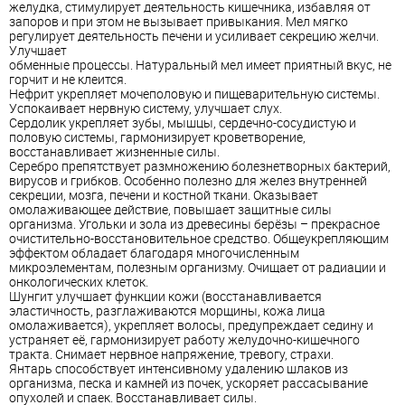
желудка, стимулирует деятельность кишечника, избавляя от
запоров и при этом не вызывает привыкания. Мел мягко
регулирует деятельность печени и усиливает секрецию желчи.
Улучшает
обменные процессы. Натуральный мел имеет приятный вкус, не
горчит и не клеится.
Нефрит укрепляет мочеполовую и пищеварительную системы.
Успокаивает нервную систему, улучшает слух.
Сердолик укрепляет зубы, мышцы, сердечно-сосудистую и
половую системы, гармонизирует кроветворение,
восстанавливает жизненные силы.
Серебро препятствует размножению болезнетворных бактерий,
вирусов и грибков. Особенно полезно для желез внутренней
секреции, мозга, печени и костной ткани. Оказывает
омолаживающее действие, повышает защитные силы
организма. Угольки и зола из древесины берёзы – прекрасное
очистительно-восстановительное средство. Общеукрепляющим
эффектом обладает благодаря многочисленным
микроэлементам, полезным организму. Очищает от радиации и
онкологических клеток.
Шунгит улучшает функции кожи (восстанавливается
эластичность, разглаживаются морщины, кожа лица
омолаживается), укрепляет волосы, предупреждает седину и
устраняет её, гармонизирует работу желудочно-кишечного
тракта. Снимает нервное напряжение, тревогу, страхи.
Янтарь способствует интенсивному удалению шлаков из
организма, песка и камней из почек, ускоряет рассасывание
опухолей и спаек. Восстанавливает силы.