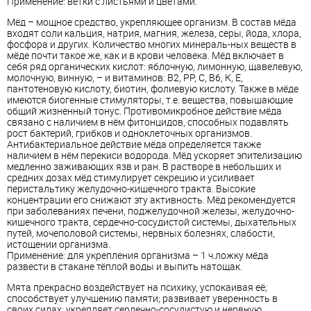
Применение: ветки с листьями и цветами.
Мёд – мощное средство, укрепляющее организм. В состав мёда
входят соли кальция, натрия, магния, железа, серы, йода, хлора,
фосфора и других. Количество многих минераль-ных веществ в
мёде почти такое же, как и в крови человека. Мёд включает в
себя ряд органических кислот: яблочную, лимонную, щавелевую,
молочную, винную, – и витаминов: В2, РР, С, В6, К, Е,
пантотеновую кислоту, биотин, фолиевую кислоту. Также в мёде
имеются биогенные стимуляторы, т.е. вещества, повышающие
общий жизненный тонус. Противомикробное действие мёда
связано с наличием в нём фитонцидов, способных подавлять
рост бактерий, грибков и одноклеточных организмов.
Антибактериальное действие мёда определяется также
наличием в нём перекиси водорода. Мёд ускоряет эпителизацию
медленно заживающих язв и ран. В растворе в небольших и
средних дозах мёд стимулирует секрецию и усиливает
перистальтику желудочно-кишечного тракта. Высокие
концентрации его снижают эту активность. Мёд рекомендуется
при заболеваниях печени, поджелудочной железы, желудочно-
кишечного тракта, сердечно-сосудистой системы, дыхательных
путей, мочеполовой системы, нервных болезнях, слабости,
истощении организма.
Применение: для укрепления организма – 1 ч.ложку мёда
развести в стакане тёплой воды и выпить натощак.
Мята прекрасно воздействует на психику, успокаивая её;
способствует улучшению памяти; развивает уверенность в
своих силах; укрепляет сердечно-сосудистую и нервную