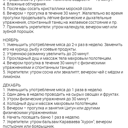
4. Влажные обтирания.
5. После еды сосать кристаллики морской соли.
6. Вечером – прогулка в течение 30 минут. Желательно во время
прогулки проделывать лёгкие физические и дыхательные
упражнения, спонтанный танец на желаемое состояние и пр.
7. Принимать укрепители: утром календула; вечером мел или
зубной порошок.
НОЯБРЬ
1. Уменьшить употребление мяса до 2-х раз в неделю. Заменить
его на курицу, рыбу и соевые продукты.
2. Утреннюю разминку увеличить до 20 минут.
3. Прохладный душ и массаж тела махровым полотенцем.
4. Вечером прогулка в течение 30 минут с физическими
упражнениями и спонтанным танцем.
5. Укрепители: утром сосна или эвкалипт; вечером чай с мёдом и
лимоном.
ДЕКАБРЬ
1. Уменьшить употребление мяса до 1 раза в неделю.
2. Один день в неделю проводить на сырых овощах и фруктах.
3. Утром физические упражнения до 30 минут.
4. Холодный душ и массаж махровым полотенцем.
5. Вечером – прогулка и занятия Цигун или другими
физическими упражнениями.
6. Начать посещать баню 1 раз в неделю.
7. Укрепители: утром бальзам Караваева “Аурон”; вечером
пустырник или боярышник.