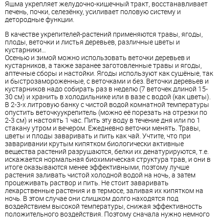
Яшма укрепляет желудочно-кишечный тракт, восстанавливает
печень, почки, селезёнку, усиливает половую систему и
детородные функции.
В качестве укрепителей-растений применяются травы, ягоды,
плоды, веточки и листья деревьев, различные цветы и
кустарники…
Осенью и зимой можно использовать веточки деревьев и
кустарников, а также заранее заготовленные травы и ягоды,
аптечные сборы и настойки. Ягоды используют как сушёные, так
и быстрозамороженные, с веточками и без. Веточки деревьев и
кустарников надо собирать раз в неделю (7 веточек длиной 15-
30 см) и хранить в холодильнике или в вазе с водой (как цветы).
В 2-3-х литровую банку с чистой водой комнатной температуры
опустить веточкуукрепитель (можно её порезать на отрезки по
2-3 см) и настоять 1 час. Пить эту воду в течение дня или по 1
стакану утром и вечером. Ежедневно веточки менять. Травы,
цветы и плоды заваривать и пить как чай. Учтите, что при
заваривании крутым кипятком биологически активные
вещества растений разрушаются, белки их денатурируются, т.е.
искажается нормальная биохимическая структура трав, и они в
итоге оказываются менее эффективными, поэтому лучше
растения заливать чистой холодной водой на ночь, а затем
процеживать раствор и пить. Не стоит заваривать
лекарственные растения и в термосе, заливая их кипятком на
ночь. В этом случае они слишком долго находятся под
воздействием высокой температуры, снижая эффективность
положительного воздействия. Поэтому сначала нужно немного