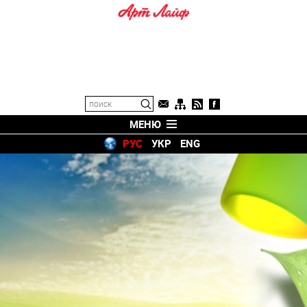
МЕНЮ
РУС
УКР
ENG