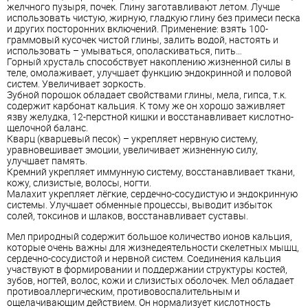
желчного пузыря, почек. Глину заготавливают летом. Лучше
использовать чистую, жирную, гладкую глину без примеси песка
и других посторонних включений. Применение: взять 100-
граммовый кусочек чистой глины, залить водой, настоять и
использовать – умываться, ополаскиваться, пить…
Горный хрусталь способствует накоплению жизненной силы в
теле, омолаживает, улучшает функцию эндокринной и половой
систем. Увеличивает зоркость.
Зубной порошок обладает свойствами глины, мела, гипса, т.к.
содержит карбонат кальция. К тому же он хорошо заживляет
язву желудка, 12-перстной кишки и восстанавливает кислотно-
щелочной баланс.
Кварц (кварцевый песок) – укрепляет нервную систему,
уравновешивает эмоции, увеличивает жизненную силу,
улучшает память.
Кремний укрепляет иммунную систему, восстанавливает ткани,
кожу, слизистые, волосы, ногти.
Малахит укрепляет лёгкие, сердечно-сосудистую и эндокринную
системы. Улучшает обменные процессы, выводит избыток
солей, токсинов и шлаков, восстанавливает суставы.
Мел природный содержит большое количество ионов кальция,
которые очень важны для жизнедеятельности скелетных мышц,
сердечно-сосудистой и нервной систем. Соединения кальция
участвуют в формировании и поддержании структуры костей,
зубов, ногтей, волос, кожи и слизистых оболочек. Мел обладает
противоаллергическим, противовоспалительным и
ощелачивающим действием. Он нормализует кислотность