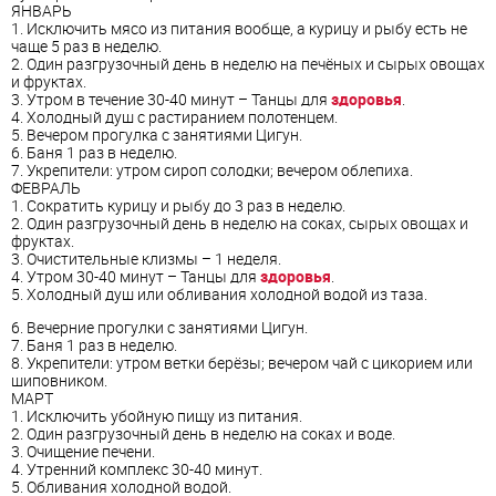
ЯНВАРЬ
1. Исключить мясо из питания вообще, а курицу и рыбу есть не
чаще 5 раз в неделю.
2. Один разгрузочный день в неделю на печёных и сырых овощах
и фруктах.
3. Утром в течение 30-40 минут – Танцы для
здоровья
.
4. Холодный душ с растиранием полотенцем.
5. Вечером прогулка с занятиями Цигун.
6. Баня 1 раз в неделю.
7. Укрепители: утром сироп солодки; вечером облепиха.
ФЕВРАЛЬ
1. Сократить курицу и рыбу до 3 раз в неделю.
2. Один разгрузочный день в неделю на соках, сырых овощах и
фруктах.
3. Очистительные клизмы – 1 неделя.
4. Утром 30-40 минут – Танцы для
здоровья
.
5. Холодный душ или обливания холодной водой из таза.
6. Вечерние прогулки с занятиями Цигун.
7. Баня 1 раз в неделю.
8. Укрепители: утром ветки берёзы; вечером чай с цикорием или
шиповником.
МАРТ
1. Исключить убойную пищу из питания.
2. Один разгрузочный день в неделю на соках и воде.
3. Очищение печени.
4. Утренний комплекс 30-40 минут.
5. Обливания холодной водой.