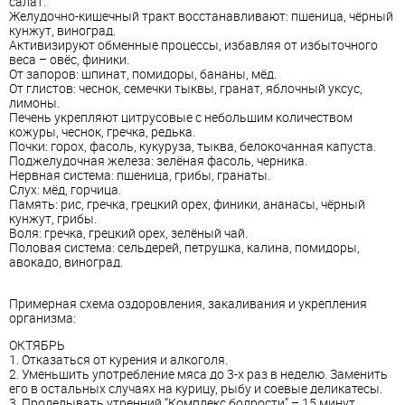
салат.
Желудочно-кишечный тракт восстанавливают: пшеница, чёрный
кунжут, виноград.
Активизируют обменные процессы, избавляя от избыточного
веса – овёс, финики.
От запоров: шпинат, помидоры, бананы, мёд.
От глистов: чеснок, семечки тыквы, гранат, яблочный уксус,
лимоны.
Печень укрепляют цитрусовые с небольшим количеством
кожуры, чеснок, гречка, редька.
Почки: горох, фасоль, кукуруза, тыква, белокочанная капуста.
Поджелудочная железа: зелёная фасоль, черника.
Нервная система: пшеница, грибы, гранаты.
Слух: мёд, горчица.
Память: рис, гречка, грецкий орех, финики, ананасы, чёрный
кунжут, грибы.
Воля: гречка, грецкий орех, зелёный чай.
Половая система: сельдерей, петрушка, калина, помидоры,
авокадо, виноград.
Примерная схема оздоровления, закаливания и укрепления
организма:
ОКТЯБРЬ
1. Отказаться от курения и алкоголя.
2. Уменьшить употребление мяса до 3-х раз в неделю. Заменить
его в остальных случаях на курицу, рыбу и соевые деликатесы.
3. Проделывать утренний “Комплекс бодрости” – 15 минут.