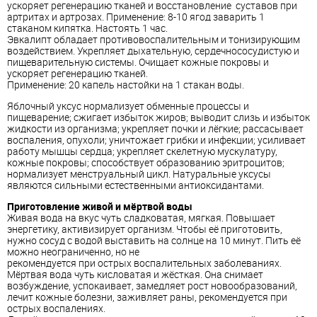
ускоряет регенерацию тканей и восстановление суставов при
артритах и артрозах. Применение: 8-10 ягод заварить 1
стаканом кипятка. Настоять 1 час.
Эвкалипт обладает противовоспалительным и тонизирующим
воздействием. Укрепляет дыхательную, сердечнососудистую и
пищеварительную системы. Очищает кожные покровы и
ускоряет регенерацию тканей.
Применение: 20 капель настойки на 1 стакан воды.
Яблочный уксус нормализует обменные процессы и
пищеварение; сжигает избыток жиров; выводит слизь и избыток
жидкости из организма; укрепляет почки и лёгкие; рассасывает
воспаления, опухоли; уничтожает грибки и инфекции; усиливает
работу мышцы сердца; укрепляет скелетную мускулатуру,
кожные покровы; способствует образованию эритроцитов;
нормализует менструальный цикл. Натуральные уксусы
являются сильными естественными антиоксидантами.
Приготовление живой и мёртвой воды
Живая вода на вкус чуть сладковатая, мягкая. Повышает
энергетику, активизирует организм. Чтобы её приготовить,
нужно сосуд с водой выставить на солнце на 10 минут. Пить её
можно неограниченно, но не
рекомендуется при острых воспалительных заболеваниях.
Мёртвая вода чуть кисловатая и жёсткая. Она снимает
возбуждение, успокаивает, замедляет рост новообразований,
лечит кожные болезни, заживляет раны, рекомендуется при
острых воспалениях.