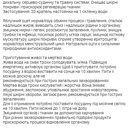
дихальну, серцево-судинну та травну системи. Очищає шкірні
покриви і прискорює регенерацію тканин.
Застосування: 20 крапель настоянки на 1 склянку води.
Яблучний оцет нормалізує обмінні процеси і травлення; спалює
надлишок жирів; виводить слиз і надлишок рідини з організму;
зміцнює нирки і легені; розсмоктує запалення, пухлини; знищує
грибки та інфекції, посилює роботу м'яза серця; зміцнює кісткову
мускулатуру, шкірні покриви; сприяє утворенню еритроцитів ;
нормалізує менструальний цикл. Натуральні оцти є сильними
природними антиоксидантами.
Приготування живої та мертвої води
Жива вода на смак трохи солодкувата, м'яка. Підвищує
енергетику, активізує організм. Щоб її приготувати, потрібно
посудину з водою виставити на сонце на 10 хвилин. Пити її
можна досхочу, але не
рекомендується при гострих запальних захворюваннях.
Мертва вода трохи кислуватий і жорстка. Вона знімає
збудження, заспокоює, уповільнює зростання новоутворень,
лікує шкірні хвороби, загоює рани, рекомендується при гострих
запаленнях.
Для її отримання потрібно поставити посудину під місячне світло
на 10 хвилин. Пити можна до 1 літра на добу.
Зміцнення органів і тканин за допомогою харчування
При різних захворюваннях правильно підібрані продукти
прискорюють процеси відновлення організму.