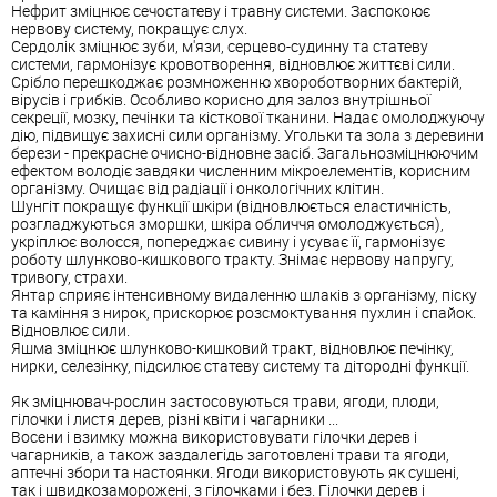
Нефрит зміцнює сечостатеву і травну системи. Заспокоює
нервову систему, покращує слух.
Сердолік зміцнює зуби, м'язи, серцево-судинну та статеву
системи, гармонізує кровотворення, відновлює життєві сили.
Срібло перешкоджає розмноженню хвороботворних бактерій,
вірусів і грибків. Особливо корисно для залоз внутрішньої
секреції, мозку, печінки та кісткової тканини. Надає омолоджуючу
дію, підвищує захисні сили організму. Угольки та зола з деревини
берези - прекрасне очисно-відновне засіб. Загальнозміцнюючим
ефектом володіє завдяки численним мікроелементів, корисним
організму. Очищає від радіації і онкологічних клітин.
Шунгіт покращує функції шкіри (відновлюється еластичність,
розгладжуються зморшки, шкіра обличчя омолоджується),
укріплює волосся, попереджає сивину і усуває її, гармонізує
роботу шлунково-кишкового тракту. Знімає нервову напругу,
тривогу, страхи.
Янтар сприяє інтенсивному видаленню шлаків з організму, піску
та каміння з нирок, прискорює розсмоктування пухлин і спайок.
Відновлює сили.
Яшма зміцнює шлунково-кишковий тракт, відновлює печінку,
нирки, селезінку, підсилює статеву систему та дітородні функції.
Як зміцнювач-рослин застосовуються трави, ягоди, плоди,
гілочки і листя дерев, різні квіти і чагарники ...
Восени і взимку можна використовувати гілочки дерев і
чагарників, а також заздалегідь заготовлені трави та ягоди,
аптечні збори та настоянки. Ягоди використовують як сушені,
так і швидкозаморожені, з гілочками і без. Гілочки дерев і