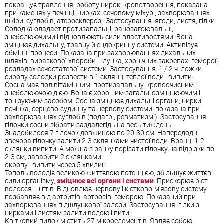
покращує травлення, роботу нирок, кровотворення; показана
при каменях у печінці, нирках, сечовому міхурі, захворюваннях
шкіри, суглобів, атеросклерозі. Застосування: ягоди, листя, гілки.
Солодка оладает протизапальні, ранозагоювальні,
знеболюючими і відновлюють сили властивостями. Вона
зміцнює дихальну, травну й ендокринну системи. Активізує
обмінні процеси. Показана при захворюваннях дихальних
шляхів, виразкової хвороби шлунка, хронічних закрепах, геморої,
розладах сечостатевої системи. Застосування: 1 / 2 ч. ложки
сиропу солодки розвести в 1 склянці теплої води і випити.
Сосна має полівітамінним, протизапальну, кровоочисним і
знеболюючою дією. Вона є хорошим загальнозміцнюючим і
тонізуючим засобом. Сосна зміцнює дихальні органи, нирки,
печінка, серцево-судинну та нервову системи, показана при
захворюваннях суглобів (подагрі, ревматизмі). Застосування:
гілочки сосни зібрати заздалегідь на весь тиждень.
Знадобилося 7 гілочок довжиною по 20-30 см. Напередодні
звечора гілочку залити 2-3 склянками чистої води. Вранці 1-2
склянки випити. А можна з ранку порізати гілочку на відрізки по
2-3 см, заварити 2 склянками
окропу і випити через 5 хвилин.
Тополь володіє великою життєвою потенцією, збільшує життєві
сили організму,
зміцнює всі органи і системи
. Прискорює ріст
волосся і нігтів. Відновлює нервову і кістково-м'язову систему,
позбавляє від артритів, артрозів, геморою. Показаний при
захворюваннях підшлункової залози. Застосування: гілки з
нирками і листям залити водою і пити.
Квітковий пилок містить 27 мікроелементів. Являє собою