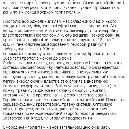
але менше жирів; перевершує пилок по своїй живильній цінності;
дає позитивні результати при лікуванні пухлин. Приймають в
день по 1 ч. ложці з верхом перги після їжі.
Прополіс, або бджолиний клей, має складний склад. У нього
входять смоли, віск, запашні ефірні масла, флавони та ін Він
володіє хорошими антисептичною, регенерує, протимікробну
властивостями. Прополісом лікують всі шкірні захворювання,
прості рани і трофічні виразки, виразки шлунка та 12-палої
кишки, гінекологічні захворювання, геморой, радикуліт,
туберкульоз легенів. З його
допомогою виліковуються пневмонії, ангіни, бронхіти тощо
Зберігати прополіс можна до 5 років.
Собача зміцнює психіку, нервову, ендокринну і серцево-судинну
системи; має заспокійливу і легким розслаблюючим ефектом,
підвищує знижений тиск, а підвищена - знижує; зміцнює
підшлункову залозу, матку, нормалізує менструальний цикл; має
легкий знеболюючим властивістю, сприяє відновленню
нормальної формули крові. Застосування: у вигляді чаю (1 ч.
ложку, трави пустирника на склянку окропу) і у вигляді
настоянки (10-15 крапель на 1 / 2 склянки теплої води).
Горобина - загальнозміцнюючий полівітамінний засіб. Підсилює
серцево-судинну, кровотворну, травну системи. Оптимізує
обмінні процеси, виводить надлишок солей з організму.
Показана при нирково-кам'яній хворобі, геморої, ревматизмі.
Застосування: ягоди, гілки залити водою і пити.
Смородина - полівітаміни ное загальнозміцнюючий засіб,