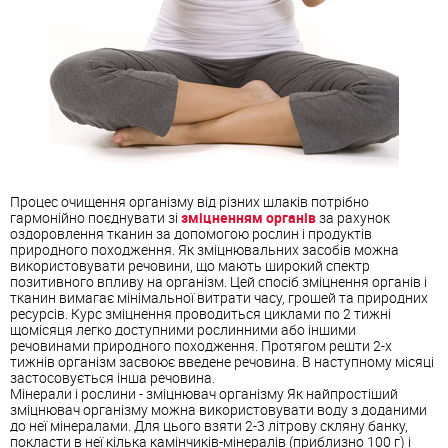
Процес очищення організму від різних шлаків потрібно
гармонійно поєднувати зі
зміцненням органів
за рахунок
оздоровлення тканин за допомогою рослин і продуктів
природного походження. Як зміцнювальних засобів можна
використовувати речовини, що мають широкий спектр
позитивного впливу на організм. Цей спосіб зміцнення органів і
тканин вимагає мінімальної витрати часу, грошей та природних
ресурсів. Курс зміцнення проводиться циклами по 2 тижні
щомісяця легко доступними рослинними або іншими
речовинами природного походження. Протягом решти 2-х
тижнів організм засвоює введене речовина. В наступному місяці
застосовується інша речовина.
Мінерали і рослини - зміцнювач організму Як найпростіший
зміцнювач організму можна використовувати воду з доданими
до неї мінералами. Для цього взяти 2-3 літрову скляну банку,
покласти в неї кілька камінчиків-мінералів (приблизно 100 г) і