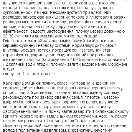
шлунково-кишковий тракт, легені, сприяє оновленню крові;
виводить надлишок шлаків і токсинів, покращує функцію
суглобів, нирок, печінки. Рекомендується при алергічних
розладах, захворюваннях шкірних покривів, глистових інвазіях,
розладах менструального циклу, дисфункціях передміхурової
залози; впливає на психіку, даруючи відчуття чистоти,
ефективності, радості. Застосування: гілочку берези довжиною
20-30 см залити двома склянками холодної води.
Глід - полівітамінний загальнозміцнюючий засіб, посилює
серцево-судинну і нервову системи; нормалізує ритм серця,
внутрішньосудинне тиск, покращує сон і загальний стан;
гармонізує ендокринну систему; показаний при розладах
щитовидної залози. Застосування: 10-15 крапель настоянки на 1
/ 2 склянки води; ягоди і гілочки - залити водою на ніч. Морожені
ягоди
глоду - по 1 ст. ложці на ніч.
Календула зміцнює печінку, селезінку, травну і ендокринну
системи; добре знімає запалення, заспокоює нервову систему,
сприяє швидкій регенерації тканин, підсилює імунну систему. Її
рекомендують при захворюваннях серця, гіпертонії, безсонні,
шкірних і алергічних розладах, варикозних венах, шлунково-
кишкових виразках, порушеннях менструального циклу.
Застосування: чай - 1 ч. ложку квітів заварити 1 склянкою окропу
і випити через 5 хвилин маленькими ковточками. Або: 1 ч. ложку
настоянки розвести в 1 склянці теплої води і випити.
Лимон - прекрасний розчинник і антисептик; відновлює тканини;
володіє полівітамінним впливом; є жовчогінну, сечогінну,