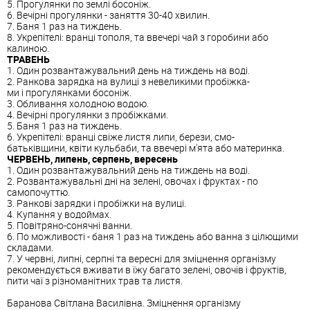
5. Прогулянки по землі босоніж.
6. Вечірні прогулянки - заняття 30-40 хвилин.
7. Баня 1 раз на тиждень.
8. Укрепітелі: вранці тополя, та ввечері чай з горобини або
калиною.
ТРАВЕНЬ
1. Один розвантажувальний день на тиждень на воді.
2. Ранкова зарядка на вулиці з невеликими пробіжка-
ми і прогулянками босоніж.
3. Обливання холодною водою.
4. Вечірні прогулянки з пробіжками.
5. Баня 1 раз на тиждень.
6. Укрепітелі: вранці свіже листя липи, берези, смо-
батьківщини, квіти кульбаби, та ввечері м'ята або материнка.
ЧЕРВЕНЬ, липень, серпень, вересень
1. Один розвантажувальний день на тиждень на воді.
2. Розвантажувальні дні на зелені, овочах і фруктах - по
самопочуттю.
3. Ранкові зарядки і пробіжки на вулиці.
4. Купання у водоймах.
5. Повітряно-сонячні ванни.
6. По можливості - баня 1 раз на тиждень або ванна з цілющими
складами.
7. У червні, липні, серпні та вересні для зміцнення організму
рекомендується вживати в їжу багато зелені, овочів і фруктів,
пити чаї з різноманітних трав та листя.
Баранова Світлана Василівна. Зміцнення організму