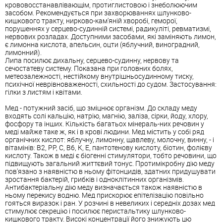
крововосстанавлівающім, протиглистовою і знеболюючим
засобом. Рекомендується при захворюваннях шлунково-
кишкового тракту, нирково-кам'яній хворобі, геморої,
порушеннях у серцево-судинній системі, радикуліті, ревматизмі,
нервових розладах. Доступними засобами, які заміняють лимон,
є лимонна кислота, апельсин, оцти (яблучний, виноградний,
лимонний).
Липа посилює дихальну, серцево-судинну, нервову та
сечостатеву систему. Показана при головних болях,
метеозалежності, нестійкому внутрішньосудинному тиску,
психічної неврівноваженості, схильності до судом. Застосування:
гілки з листям і квітами.
Мед - потужний засіб, що зміцнює організм. До складу меду
входять солі кальцію, натрію, магнію, заліза, сірки, йоду, хлору,
фосфору та інших. Кількість багатьох мінераль-них речовин у
меді майже таке ж, як і в крові людини. Мед містить у собі ряд
органічних кислот: яблучну, лимонну, щавлеву, молочну, винну, - і
вітамінів: В2, РР, С, В6, К, Е, пантотенову кислоту, біотин, фолієву
кислоту. Також в меді є біогенні стимулятори, тобто речовини, що
підвищують загальний життєвий тонус. Протимікробну дію меду
пов'язано з наявністю в ньому фітонцидів, здатних придушувати
зростання бактерій, грибків і одноклітинних організмів.
Антибактеріальну дію меду визначається також наявністю в
ньому перекису водню. Мед прискорює епітелізацію повільно
гояться виразок і ран. У розчині в невеликих і середніх дозах мед
стимулює секрецію і посилює перистальтику шлунково-
кишкового тракту. Високі концентрації його знижують цю