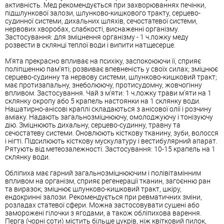
активність. Мед рекомендується при захворюваннях печінки,
підшлункової залози, шлунково-кишкового тракту, серцево-
судинної системи, дихальних шляхів, сечостатевої системи,
нервових хворобах, слабкості, виснаженні організму.
Застосування: для зміцнення організму - 1 ч.ложку меду
розвести в склянці теплої води і випити натщесерце.
М'ята прекрасно впливає на психіку, заспокоюючи її, сприяє
поліпшенню пам'яті; розвиває впевненість у своїх силах; зміцнює
серцево-судинну та нервову системи, шлунково-кишковий тракт;
має протизапальну, знеболюючу, протисудомну, жовчогінну
впливом. Застосування. Чай з м'яти: 1 ч.ложку трави м'яти на 1
склянку окропу або 5 крапель настоянки на 1 склянку води.
Нашатирно-анісові краплі складаються з анісової олії і розчину
аміаку. Надають загальнозміцнюючу, омолоджуючу і тонізуючу
дію. Зміцнюють дихальну, серцево-судинну, травну та
сечостатеву системи. Оновлюють кісткову тканину, зуби, волосся
і нігті. Підсилюють кісткову мускулатуру і вестибулярний апарат.
Рятують від метеозалежності. Застосування: 10-15 крапель на 1
склянку води.
Обліпиха має гарний загальнозміцнюючим і полівітамінним
впливом на організм, сприяє регенерації тканин, загоєнню ран
та виразок; зміцнює шлунково-кишковий тракт, шкіру,
ендокринні залози. Рекомендується при ревматичних зміни,
розладах статевої сфери. Можна застосовувати сушені або
заморожені гілочки з ягодами, а також обліпихова варення.
Перга (чорні соти) містить більше цукрів, ніж квітковий пилок,