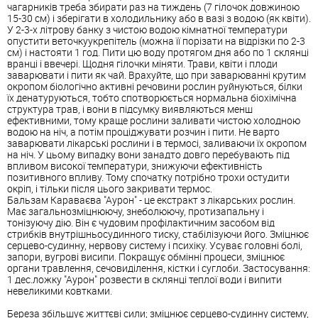
чагарників треба збирати раз на тиждень (7 гілочок довжиною
15-30 см) і зберігати в холодильнику або в вазі з водою (як квіти).
У 2-3-х літрову банку з чистою водою кімнатної температури
опустити веточкуукрепітель (можна її порізати на відрізки по 2-3
см) і настояти 1 год. Пити цю воду протягом дня або по 1 склянці
вранці і ввечері. Щодня гілочки міняти. Трави, квіти і плоди
заварювати і пити як чай. Врахуйте, що при заварюванні крутим
окропом біологічно активні речовини рослин руйнуються, білки
їх денатуруються, тобто спотворюється нормальна біохімічна
структура трав, і вони в підсумку виявляються менш
ефективними, тому краще рослини заливати чистою холодною
водою на ніч, а потім проціджувати розчин і пити. Не варто
заварювати лікарські рослини і в термосі, заливаючи їх окропом
на ніч. У цьому випадку вони занадто довго перебувають під
впливом високої температури, знижуючи ефективність
позитивного впливу. Тому спочатку потрібно трохи остудити
окріп, і тільки після цього закривати термос.
Бальзам Караваєва "Аурон" - це екстракт з лікарських рослин.
Має загальнозміцнюючу, знеболюючу, протизапальну і
тонізуючу дію. Він є чудовим профілактичним засобом від
стрибків внутрішньосудинного тиску, стабілізуючи його. Зміцнює
серцево-судинну, нервову систему і психіку. Усуває головні болі,
запори, вугрові висипи. Покращує обмінні процеси, зміцнює
органи травлення, сечовиділення, кістки і суглоби. Застосування:
1 дес.ложку "Аурон" розвести в склянці теплої води і випити
невеликими ковтками.
Береза ​​збільшує життєві сили; зміцнює серцево-судинну систему,