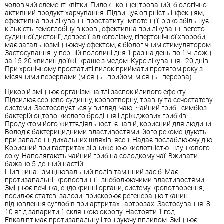
чоловічий елемент квітки. Пилок - концентрований, біологічно
активний продукт харчування. Підвищує опірність інфекціям;
ефективна при лікуванні простатиту, імпотенції; різко збільшує
кількість гемоглобіну в крові; ефективна при лікуванні вегето-
судинної дистонії, депресії, алкоголізму, гіпертонічної хвороби;
має загальнозміцнюючу ефектом; є біологічним стимулятором.
Застосування: у першій половині дня 1 раз на день по 1 ч. ложці
за 15-20 хвилин до їжі, краще з медом. Курс лікування - 20 днів.
При хронічному простатиті пилок приймати протягом року з
місячними перервами (місяць - прийом, місяць - перерва).
Цикорій зміцнює організм на тлі заспокійливого ефекту.
Підсилює серцево-судинну, кровотворну, травну та сечостатеву
системи. Застосовується у вигляді чаю. Чайний гриб - симбіоз
бактерій оцтово-кислого бродіння і дріжджових грибків.
Продуктом його життєдіяльності є напій, корисний для людини.
Володіє бактерицидними властивостями: його рекомендують
при запаленні дихальних шляхів, ясен. Надає послаблюючу дію.
Корисний при гастритах зі зниженою кислотністю шлункового
соку. Наполягають чайний гриб на солодкому чаї. Вживати
бажано 5-денний настій.
Шипшина - зміцнювальний полівітамінний засіб. Має
протизапальні, кровоспинні і знеболюючими властивостями.
Зміцнює печінка, ендокринні органи, систему кровотворення,
посилює статеві залози, прискорює регенерацію тканин і
відновлення суглобів при артритах і артрозах. Застосування: 8-
10 ягід заварити 1 склянкою окропу. Настояти 1 год.
Евкаліпт має протизапальну і тонізуючу впливом. Зміцнює