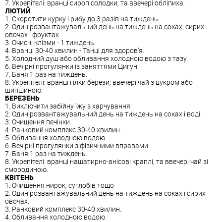
7. Укрепітелі: вранці сироп солодки, та ввечері обліпиха.
ЛЮТИЙ
1. Скоротити курку і рибу до 3 разів на тиждень.
2. Один розвантажувальний день на тиждень на соках, сирих
овочах і фруктах.
3. Очисні клізми - 1 тиждень.
4. Вранці 30-40 хвилин - Танці для здоров'я.
5. Холодний душ або обливання холодною водою з тазу.
6. Вечірні прогулянки із заняттями Цигун.
7. Баня 1 раз на тиждень.
8. Укрепітелі: вранці гілки берези; ввечері чай з цукром або
шипшиною.
БЕРЕЗЕНЬ
1. Виключити забійну їжу з харчування.
2. Один розвантажувальний день на тиждень на соках і воді.
3. Очищення печінки.
4. Ранковий комплекс 30-40 хвилин.
5. Обливання холодною водою.
6. Вечірні прогулянки з фізичними вправами.
7. Баня 1 раз на тиждень.
8. Укрепітелі: вранці нашатирно-анісові краплі, та ввечері чай зі
смородиною.
КВІТЕНЬ
1. Очищення нирок, суглобів тощо
2. Один розвантажувальний день на тиждень на соках і сирих
овочах.
3. Ранковий комплекс 30-40 хвилин.
4. Обливання холодною водою.