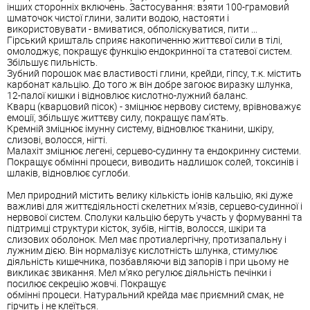
інших сторонніх включень. Застосування: взяти 100-грамовий
шматочок чистої глини, залити водою, настояти і
використовувати - вмиватися, обполіскуватися, пити ...
Гірський кришталь сприяє накопиченню життєвої сили в тілі,
омолоджує, покращує функцію ендокринної та статевої систем.
Збільшує пильність.
Зубний порошок має властивості глини, крейди, гіпсу, т.к. містить
карбонат кальцію. До того ж він добре загоює виразку шлунка,
12-палої кишки і відновлює кислотно-лужний баланс.
Кварц (кварцовий пісок) - зміцнює нервову систему, врівноважує
емоції, збільшує життєву силу, покращує пам'ять.
Кремній зміцнює імунну систему, відновлює тканини, шкіру,
слизові, волосся, нігті.
Малахіт зміцнює легені, серцево-судинну та ендокринну системи.
Покращує обмінні процеси, виводить надлишок солей, токсинів і
шлаків, відновлює суглоби.
Мел природний містить велику кількість іонів кальцію, які дуже
важливі для життєдіяльності скелетних м'язів, серцево-судинної і
нервової систем. Сполуки кальцію беруть участь у формуванні та
підтримці структури кісток, зубів, нігтів, волосся, шкіри та
слизових оболонок. Мел має протиалергічну, протизапальну і
лужним дією. Він нормалізує кислотність шлунка, стимулює
діяльність кишечника, позбавляючи від запорів і при цьому не
викликає звикання. Мел м'яко регулює діяльність печінки і
посилює секрецію жовчі. Покращує
обмінні процеси. Натуральний крейда має приємний смак, не
гірчить і не клеїться.