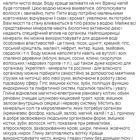
налити чистої води. Воду краще заливати на ніч. Вранці напій
буде готовий. Цією водою можна вмиватися, обполіскувати
волосся і, звичайно, пити. Пити воду потрібно маленькими
ковточками, відчуваючи її смак і аромат, уявляючи, як потрібні
Вам якості та стану вливаються в тіло разом з водою. Майже всі
представники мінералів мають біологічно активною дією і
надають специфічний вплив на організм. Найпоширеніші
мінерали, які можна використовувати для додання воді
особливих властивостей - це глина, пісок, шунгіт, кремній, гіпс,
гірський кришталь, малахіт, нефрит, янтар, яшма, змійовик,
сердолік і т.п. Воду можна наполягати навіть на вугіллі і золі
спаленої деревини (яблуні, вишні, сосни, ялини, скорлупок
волоських і кедрових горіхів і т.п.), що також дуже корисно для
організму. Укрепітелі - мінерали та рослини - для власного
організму можна підбирати самостійно за допомогою маятника
(грузик на ниточці) або лівої руки, включаючи в роботу свою
підсвідому сферу. Гіпс зміцнює кістки, зуби, поліпшує функцію
ендокринної та лімфатичної систем, підсилює пам'ять і увагу.
Глина відновлює магнітно-електричне рівновагу клітин, обмін
речовин; очищає шлунково-кишковий тракт, кров; зміцнює
залози внутрішньої секреції і нервову систему. Містить всі
мінеральні солі та мікроелементи, яких потребує організм
(кремнезем, фосфор, кальцій, залізо, магній, калій і т.д.), причому
в добре засвоюваної людським організмом формі; зміцнює
кістки, зуби, волосся, нігті; показана при ревматизмі ,
атеросклерозі, захворюваннях крові, шкіри, печінки, жовчного
міхура, нирок. Глину заготовляють влітку. Краще
використовувати чисту, жирну, гладку глину без домішки піску і