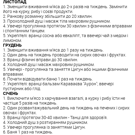
ЛИСТОПАД
1. Зменшити вживання м'яса до 2-х разів на тиждень. Замінити
його на курку, рибу і соєві продукти.
2. Ранкову розминку збільшити до 20 хвилин.
3. Прохолодний душ і масаж тіла махровим рушником.
4. Увечері прогулянка протягом 30 хвилин з фізичними вправами
і спонтанним танцем.
5. Укрепітелі: вранці сосна або евкаліпт, та ввечері чай з медом і
лимоном.
ГРУДЕНЬ
1. Зменшити вживання м'яса до 1 разу на тиждень.
2. Один день на тиждень проводити на сирих овочах і фруктах.
3. Вранці фізичні вправи до 30 хвилин.
4. Холодний душ і масаж махровим рушником.
5. Увечері - прогулянка та заняття Цигун або іншими фізичними
вправами.
6. Почати відвідувати баню 1 раз на тиждень.
7. Укрепітелі: вранці бальзам Караваєва "Аурон"; ввечері
пустирник або глід.
СІЧЕНЬ
1. Виключити м'ясо з харчування взагалі, а курку і рибу їсти не
частіше 5 разів на тиждень.
2. Один розвантажувальний день на тиждень на печених і сирих
овочах і фруктах.
3. Вранці протягом 30-40 хвилин - Танці для здоров'я.
4. Холодний душ з розтиранням рушником.
5. Увечері прогулянка із заняттями Цигун.
6. Баня 1 раз на тиждень.