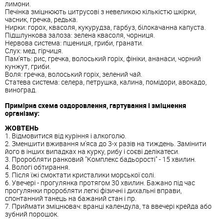
лимони.
Печінка зміцнюють цитрусові з невеликою кількістю шкірки,
часник, гречка, редька.
Нирки: горох, квасоля, кукурудза, гарбуз, білокачанна капуста.
Підшлункова залоза: зелена квасоля, чорниця.
Нервова система: пшениця, гриби, гранати.
Слух: мед, гірчиця.
Пам'ять: рис, гречка, волоський горіх, фініки, ананаси, чорний
кунжут, гриби.
Воля: гречка, волоський горіх, зелений чай.
Статева система: селера, петрушка, калина, помідори, авокадо,
виноград.
Примірна схема оздоровлення, гартування і зміцнення
організму:
ЖОВТЕНЬ
1. Відмовитися від куріння і алкоголю.
2. Зменшити вживання м'яса до 3-х разів на тиждень. Замінити
його в інших випадках на курку, рибу і соєві делікатеси.
3. Проробляти ранковий "Комплекс бадьорості" - 15 хвилин.
4. Вологі обтирання.
5. Після їжі смоктати кристалики морської солі.
6. Увечері - прогулянка протягом 30 хвилин. Бажано під час
прогулянки проробляти легкі фізичні і дихальні вправи,
спонтанний танець на бажаний стан і пр.
7. Приймати зміцнювач: вранці календула, та ввечері крейда або
зубний порошок.