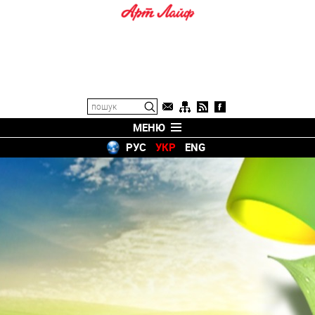
МЕНЮ
РУС
УКР
ENG