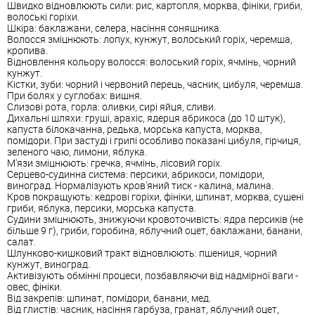
Швидко відновлюють сили: рис, картопля, морква, фініки, гриби,
волоські горіхи.
Шкіра: баклажани, селера, насіння соняшника.
Волосся зміцнюють: лопух, кунжут, волоський горіх, черемша,
кропива.
Відновлення кольору волосся: волоський горіх, ячмінь, чорний
кунжут.
Кістки, зуби: чорний і червоний перець, часник, цибуля, черемша.
При болях у суглобах: вишня.
Слизові рота, горла: оливки, сирі яйця, сливи.
Дихальні шляхи: груші, арахіс, ядерця абрикоса (до 10 штук),
капуста білокачанна, редька, морська капуста, морква,
помідори. При застуді і грипі особливо показані цибуля, гірчиця,
зеленого чаю, лимони, яблука.
М'язи зміцнюють: гречка, ячмінь, лісовий горіх.
Серцево-судинна система: персики, абрикоси, помідори,
виноград. Нормалізують кров'яний тиск - калина, малина.
Кров покращують: кедрові горіхи, фініки, шпинат, морква, сушені
гриби, яблука, персики, морська капуста.
Судини зміцнюють, знижуючи кровоточивість: ядра персиків (не
більше 9 г), гриби, горобина, яблучний оцет, баклажани, банани,
салат.
Шлунково-кишковий тракт відновлюють: пшениця, чорний
кунжут, виноград.
Активізують обмінні процеси, позбавляючи від надмірної ваги -
овес, фініки.
Від закрепів: шпинат, помідори, банани, мед.
Від глистів: часник, насіння гарбуза, гранат, яблучний оцет,