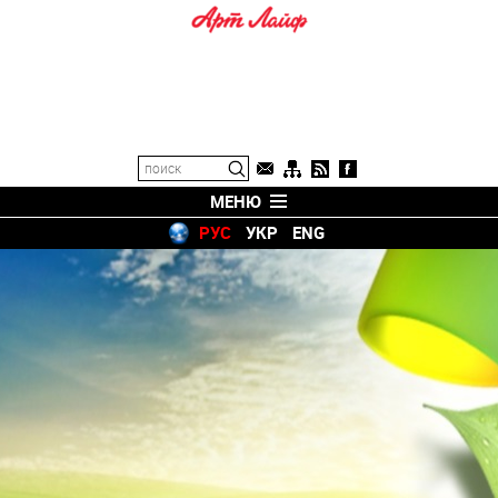
МЕНЮ
РУС
УКР
ENG