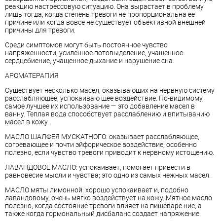
реакцию настрессовую ситуацию. Она вырастает в проблему
лишь тогда, когда степень тревоги не пропорциональна ее
причине или когда вовсе не существует объективной внешней
причины для тревоги.
Среди симптомов могут быть постоянное чувство
напряженности, усиленное потовыделение, учащенное
сердцебиение, учащенное дыхание и нарушение сна.
АРОМАТЕРАПИЯ
Существует несколько масел, оказывающих на нервную систему
расслабляющее, успокаиваю щее воздействие. По-видимому,
самое лучшее их использование — это добавление масел в
ванну. Теплая вода способствует расслаблению и впитыванию
масел в кожу.
МАСЛО ШАЛФЕЯ МУСКАТНОГО: оказывает расслабляющее,
согревающее и почти эйфорическое воздействие; особенно
полезно, если чувство тревоги приводит к нервному истощению.
ЛАВАНДОВОЕ МАСЛО: успокаивает, помогает привести в
равновесие мысли и чувства; это одно из самых нежных масел.
МАСЛО мяты лимонной: хорошо успокаивает и, подобно
лавандовому, очень мягко воздействует на кожу. Мятное масло
полезно, когда состояние тревоги влияет на пищеваре ние, а
также когда гормональный дисбаланс создает напряжение.