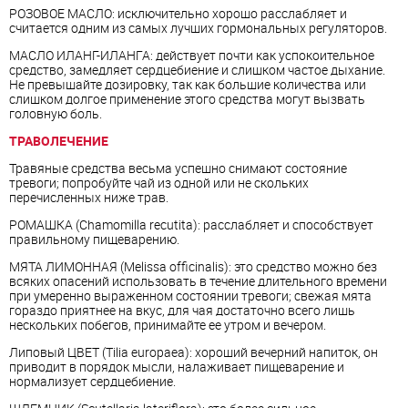
РОЗОВОЕ МАСЛО: исключительно хорошо расслабляет и
считается одним из самых лучших гормональных регуляторов.
МАСЛО ИЛАНГ-ИЛАНГА: действует почти как успокоительное
средство, замедляет сердцебиение и слишком частое дыхание.
Не превышайте дозировку, так как большие количества или
слишком долгое применение этого средства могут вызвать
головную боль.
ТРАВОЛЕЧЕНИЕ
Травяные средства весьма успешно снимают состояние
тревоги; попробуйте чай из одной или не скольких
перечисленных ниже трав.
РОМАШКА (Chamomilla recutita): расслабляет и способствует
правильному пищеварению.
МЯТА ЛИМОННАЯ (Melissa officinalis): это средство можно без
всяких опасений использовать в течение длительного времени
при умеренно выраженном состоянии тревоги; свежая мята
гораздо приятнее на вкус, для чая достаточно всего лишь
нескольких побегов, принимайте ее утром и вечером.
Липовый ЦBET (Tilia europaea): хороший вечерний напиток, он
приводит в порядок мысли, налаживает пищеварение и
нормализует сердцебиение.