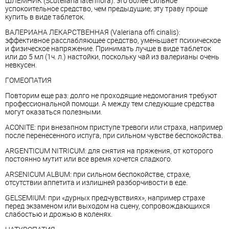
ШЛЕМНИК (Scutellaria lateriflora): это более сильное
успокоительное средство, чем предыдущие; эту траву проще
купить в виде таблеток.
ВАЛЕРИАНА ЛЕКАРСТВЕННАЯ (Valeriana offi cinalis):
эффективное расслабляющее средство, уменьшает психическое
и физическое напряжение. Принимать лучше в виде таблеток
или до 5 мл (1ч. л.) настойки, поскольку чай из валерианы очень
невкусен.
ГОМЕОПАТИЯ
Повторим еще раз: долго не проходящие недомогания требуют
профессиональной помощи. А между тем следующие средства
могут оказаться полезными.
ACONITE: при внезапном приступе тревоги или страха, например
после перенесенного испуга, при сильном чувстве беспокойства.
ARGENTICUM NITRICUM: для снятия на пряжения, от которого
постоянно мутит или все время хочется сладкого.
ARSENICUM ALBUM: при сильном беспокойстве, страхе,
отсутствии аппетита и излишней разборчивости в еде.
GELSEMIUM: при «дурных предчувствиях», например страхе
перед экзаменом или выходом на сцену, сопровождающихся
слабостью и дрожью в коленях.