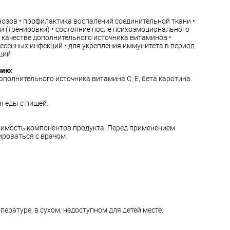
озов • профилактика воспалений соединительной ткани •
и (тренировки) • состояние после психоэмоционального
 качестве дополнительного источника витаминов •
есенных инфекций • для укрепления иммунитета в период
ций
нию:
ополнительного источника витамина С, Е, бета каротина.
я еды с пищей.
имость компонентов продукта. Перед применением
ироваться с врачом.
ературе, в сухом, недоступном для детей месте.