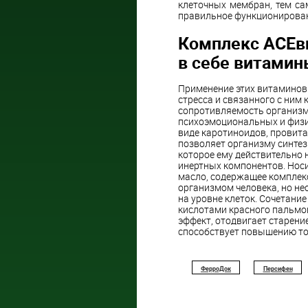
клеточных мембран, тем са
правильное функционирован
Комплекс АСЕви
в себе витамины:
Применение этих витаминов
стресса и связанного с ним
сопротивляемость организм
психоэмоциональных и физич
виде каротиноидов, провита
позволяет организму синтез
которое ему действительно 
инертных компонентов. Нос
масло, содержащее комплек
организмом человека, но н
на уровне клеток. Сочетани
кислотами красного пальмо
эффект, отодвигает старение
способствует повышению тон
ФерроДок
Персифен