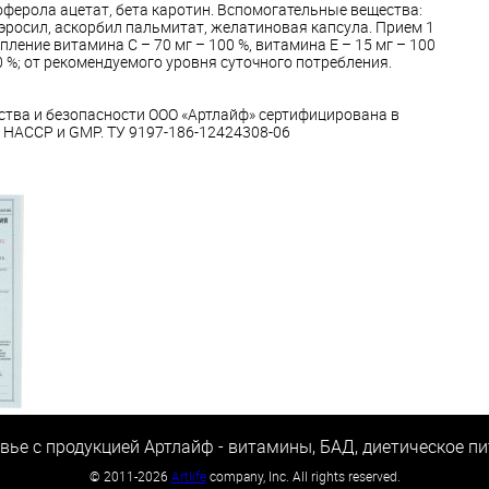
ферола ацетат, бета каротин. Вспомогательные вещества:
эросил, аскорбил пальмитат, желатиновая капсула. Прием 1
ление витамина С – 70 мг – 100 %, витамина Е – 15 мг – 100
00 %; от рекомендуемого уровня суточного потребления.
тва и безопасности ООО «Артлайф» сертифицирована в
, НАССР и GMP. ТУ 9197-186-12424308-06
вье с продукцией Артлайф - витамины, БАД, диетическое пи
©
2011-2026
Artlife
company, Inc. All rights reserved.