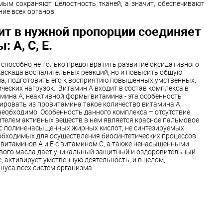
мым сохраняют целостность тканей, а значит, обеспечивают
ие всех органов.
т в нужной пропорции соединяет
 А, С, Е.
 способно не только предотвратить развитие оксидативного
 каскада воспалительных реакций, но и повысить общую
а, подготовить его к восприятию повышенных умственных,
еских нагрузок. Витамин А входит в состав комплекса в
мина А, неактивной формы витамина - эта особенность
ировать из провитамина такое количество витамина А,
необходимо. Особенность данного комплекса – отсутствие
ителем активных веществ в нем является красное пальмовое
с полиненасыщенных жирных кислот, не синтезируемых
еобходимых для осуществления биосинтетических процессов
е витаминов А и Е с витамином С, а также ненасыщенными
вого масла дает уникальный защитный и оздоровительный
, активирует умственную деятельность, и в целом,
уса всех систем организма.