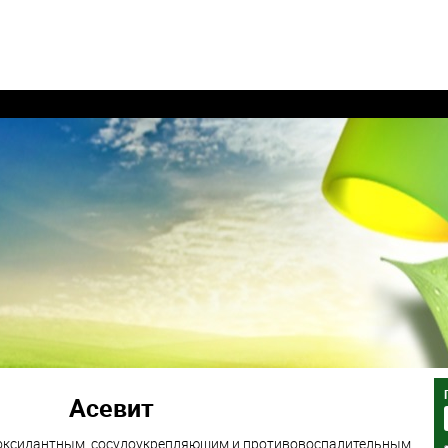
Асевит
иоксидантным, сосудоукрепляющим и противовоспалительным