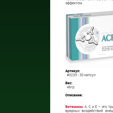
эффектом
Артикул:
#3235 - 30 капсул
Вес:
46гр.
Описание:
Витамины
А, С и Е – это 
вредных воздействий вне