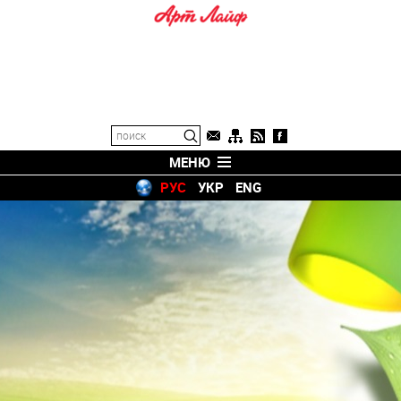
МЕНЮ
РУС
УКР
ENG