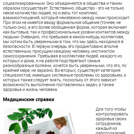
социализированным. Оно объединяется в общества и таким
образом сосуществует. Естественно, общество - это не только
некое количество людей, но и весь тот комплекс
взаимоотношений, который неизбежно между ними происходит.
При этом не имеется ввиду формальное общение (точнее, не
только оно), а его более обобщенная форма, которая включает
как бытовые, так и профессиональные уровни контактов между
людьми. Очевидно, что пребывая в каком-нибудь коллективе,
мы хотим быть уверенными в том, что мы здесь находимся в
безопасности. В первую очередь это продиктовано вполне
естественным, присущим каждому человеку, инстинктом
самосохранения. Пребывая в коллективе людей, каждого из
которых и дома, и на работе подстерегают самые
разнообразные болезни, хочется быть уверенными, что это, по
крайней мере, не заразно. Во-вторых, существует категория
специалистов, имеющих системные проблемы со здоровьем, о
которых также следует знать, поскольку от этого зависит
возможность выполнения поставленных задач, а также
здоровье и жизнь человека.
Медицинские справки
Для того чтобы
контролировать
здоровье своих
сотрудников,
каждый из
работодателей