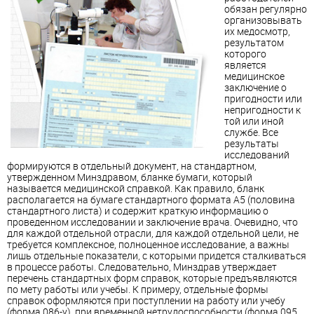
обязан регулярно
организовывать
их медосмотр,
результатом
которого
является
медицинское
заключение о
пригодности или
непригодности к
той или иной
службе. Все
результаты
исследований
формируются в отдельный документ, на стандартном,
утвержденном Минздравом, бланке бумаги, который
называется медицинской справкой. Как правило, бланк
располагается на бумаге стандартного формата А5 (половина
стандартного листа) и содержит краткую информацию о
проведенном исследовании и заключение врача. Очевидно, что
для каждой отдельной отрасли, для каждой отдельной цели, не
требуется комплексное, полноценное исследование, а важны
лишь отдельные показатели, с которыми придется сталкиваться
в процессе работы. Следовательно, Минздрав утверждает
перечень стандартных форм справок, которые предъявляются
по мету работы или учебы. К примеру, отдельные формы
справок оформляются при поступлении на работу или учебу
(форма 086-у), при временной нетрудоспособности (форма 095