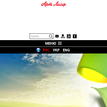
МЕНЮ
РУС
УКР
ENG