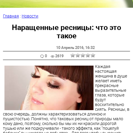
Главная
:
Новости
Наращенные ресницы: что это
такое
10 Апрель 2016
, 16:32
0
2619
Каждая
настоящая
женщина в душе
желает иметь
прекрасные
выразительные
глаза, которые
будут
восхитительно
сиять. Ресницы, в
свою очередь, должны характеризоваться длиною и
пушистостью. Понятно, что таковых ресниц от природы мало
кому дано, поэтому, сколько бы мы их ни красили дорогой
тушью или же подкручивали - такого эффекта, как "поцелуй
бабочки" вы никогда не добьетесь. Для того чтобы вырешить