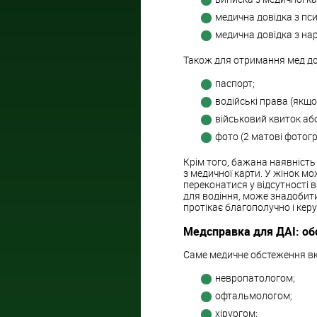
медична довідка з пси
медична довідка з на
Також для отримання мед дов
паспорт;
водійські права (якщо 
військовий квиток аб
фото (2 матові фотогр
Крім того, бажана наявність
з медичної карти. У жінок мо
переконатися у відсутності в
для водіння, може знадобити
протікає благополучно і кер
Медсправка для ДАІ: об
Саме медичне обстеження вк
невропатологом;
офтальмологом;
хірургом;