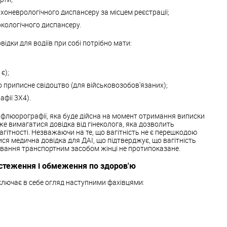
хоневрологічного диспансеру за місцем реєстрації;
ркологічного диспансеру.
ідки для водіїв при собі потрібно мати:
є);
о приписне свідоцтво (для військовозобов'язаних);
афії 3Х4).
 флюорографії, яка буде дійсна на момент отримання виписки
же вимагатися довідка від гінеколога, яка дозволить
агітності. Незважаючи на те, що вагітність не є перешкодою
ся медична довідка для ДАІ, що підтверджує, що вагітність
ування транспортним засобом жінці не протипоказане.
стеження і обмеження по здоров'ю
лючає в себе огляд наступними фахівцями: