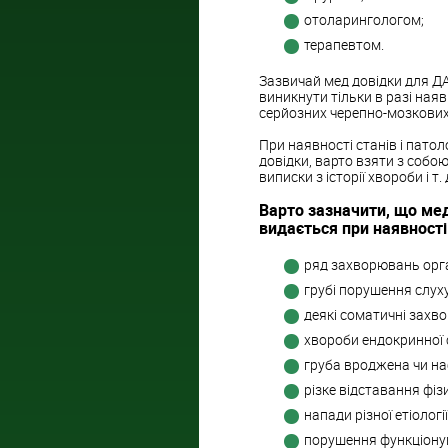
отоларингологом;
терапевтом.
Зазвичай мед довідки для Д
виникнути тільки в разі наяв
серйозних черепно-мозкових
При наявності станів і пато
довідки, варто взяти з собо
виписки з історії хвороби і т. 
Варто зазначити, що мед
видається при наявності
ряд захворювань орга
грубі порушення слуху
деякі соматичні захв
хвороби ендокринної 
груба вроджена чи наб
різке відставання фіз
напади різної етіології
порушення функціону