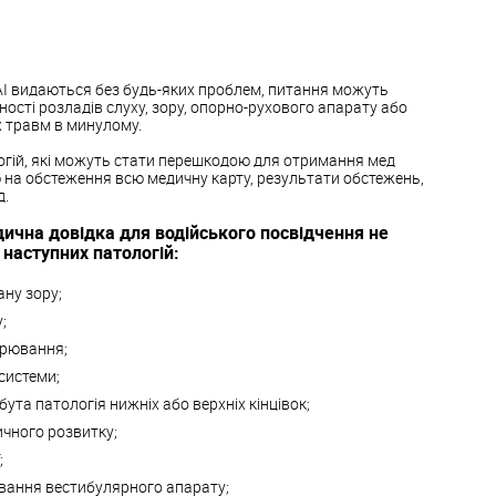
АІ видаються без будь-яких проблем, питання можуть
ності розладів слуху, зору, опорно-рухового апарату або
 травм в минулому.
логій, які можуть стати перешкодою для отримання мед
ю на обстеження всю медичну карту, результати обстежень,
д.
ична довідка для водійського посвідчення не
 наступних патологій:
ну зору;
;
орювання;
системи;
ута патологія нижніх або верхніх кінцівок;
ичного розвитку;
;
вання вестибулярного апарату;