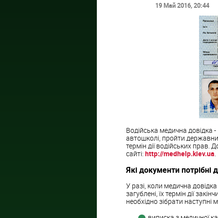
19 Май 2016
, 20:44
Водійська медична довідка -
автошколі, пройти державни
термін дії водійських прав. 
сайті:
http://medhelp.kiev.ua
.
Які документи потрібні 
У разі, коли медична довідка
загублені, їх термін дії закі
необхідно зібрати наступні м
виписка з медичної ка