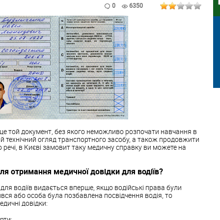
0
6350
 це той документ, без якого неможливо розпочати навчання в
й технічний огляд транспортного засобу, а також продовжити
До речі, в Києві замовит таку медичну справку ви можете на
для отримання медичної довідки для водіїв?
 для водіїв видається вперше, якщо водійські права були
нчився або особа була позбавлена ​​посвідчення водія, то
едичні довідки:
рти;