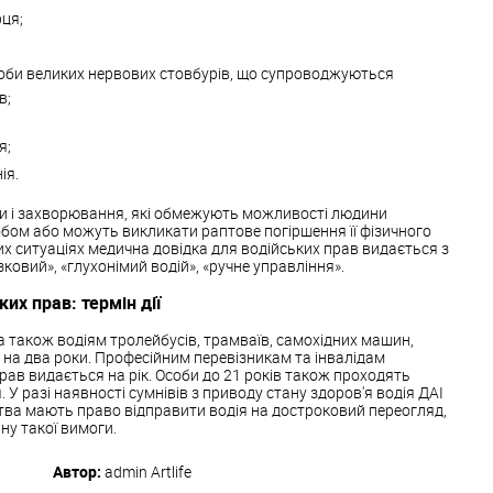
рця;
роби великих нервових стовбурів, що супроводжуються
в;
я;
ія.
ани і захворювання, які обмежують можливості людини
бом або можуть викликати раптове погіршення її фізичного
них ситуаціях медична довідка для водійських прав видається з
ковий», «глухонімий водій», «ручне управління».
их прав: термін дії
E, а також водіям тролейбусів, трамваїв, самохідних машин,
 на два роки. Професійним перевізникам та інвалідам
рав видається на рік. Особи до 21 років також проходять
У разі наявності сумнівів з приводу стану здоров'я водія ДАІ
тва мають право відправити водія на достроковий переогляд,
ну такої вимоги.
Автор:
admin
Artlife