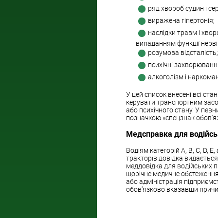
ряд хвороб судин і се
виражена гіпертонія;
наслідки травм і хво
випаданням функції нерві
розумова відсталість;
психічні захворюванн
алкоголізм і наркоман
У цей список внесені всі ст
керувати транспортним засо
або психічного стану. У пев
позначкою «спецзнак обов'яз
Медсправка для водійськ
Водіям категорій А, В, С, D, 
тракторів довідка видається
меддовідка для водійських п
щорічне медичне обстеження. 
або адміністрація підприємс
обов'язково вказавши причи