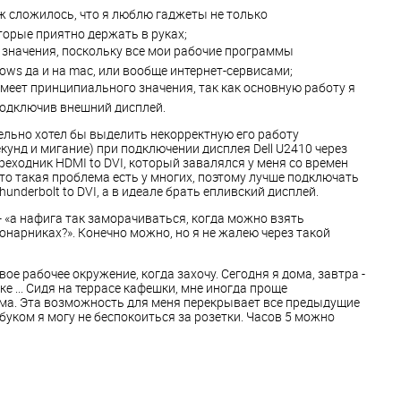
ж сложилось, что я люблю гаджеты не только
торые приятно держать в руках;
значения, поскольку все мои рабочие программы
ows да и на mac, или вообще интернет-сервисами;
меет принципиального значения, так как основную работу я
одключив внешний дисплей.
дельно хотел бы выделить некорректную его работу
кунд и мигание) при подключении дисплея Dell U2410 через
реходник HDMI to DVI, который завалялся у меня со времен
что такая проблема есть у многих, поэтому лучше подключать
nderbolt to DVI, а в идеале брать епливский дисплей.
- «а нафига так заморачиваться, когда можно взять
арниках?». Конечно можно, но я не жалею через такой
вое рабочее окружение, когда захочу. Сегодня я дома, завтра -
ке ... Сидя на террасе кафешки, мне иногда проще
ома. Эта возможность для меня перекрывает все предыдущие
кбуком я могу не беспокоиться за розетки. Часов 5 можно