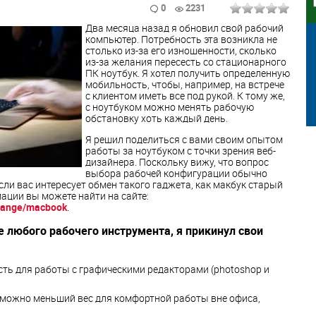
0
2231
Два месяца назад я обновил свой рабочий
компьютер. Потребность эта возникла не
столько из-за его изношенности, сколько
из-за желания пересесть со стационарного
ПК ноутбук. Я хотел получить определенную
мобильность, чтобы, например, на встрече
с клиентом иметь все под рукой. К тому же,
с ноутбуком можно менять рабочую
обстановку хоть каждый день.
Я решил поделиться с вами своим опытом
работы за ноутбуком с точки зрения веб-
дизайнера. Поскольку вижу, что вопрос
выбора рабочей конфигурации обычно
если вас интересует обмен такого гаджета, как макбук старый
ации вы можете найти на сайте:
change/macbook
.
е любого рабочего инструмента, я прикинул свои
ь для работы с графическими редакторами (photoshop и
можно меньший вес для комфортной работы вне офиса,