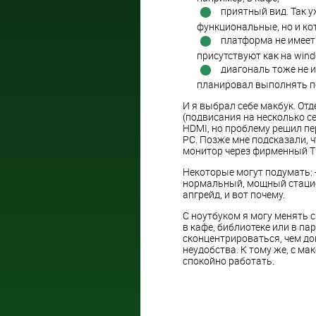
приятный вид. Так у
функциональные, но и ко
платформа не имеет 
присутствуют как на wind
диагональ тоже не и
планировал выполнять п
И я выбрал себе макбук. От
(подвисания на несколько се
HDMI, но проблему решил пе
PC. Позже мне подсказали, 
монитор через фирменный Thu
Некоторые могут подумать: 
нормальный, мощный стацион
апгрейд, и вот почему.
С ноутбуком я могу менять с
в кафе, библиотеке или в пар
сконцентрироваться, чем д
неудобства. К тому же, с ма
спокойно работать.