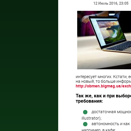
12 Июль 2016
, 23:05
интересует многих. Кстати, 
на новый, то больше информ
http://obmen.bigmag.ua/ex
Так же, как и при выбор
требования:
достаточная мощност
illustrator);
автономность и как 
например, в кафе;