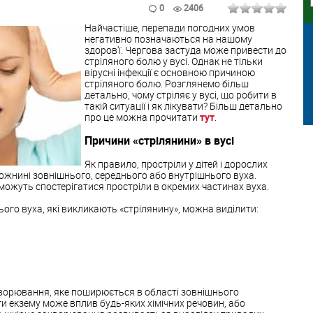
0
2406
Найчастіше, перепади погодних умов
негативно позначаються на нашому
здоров'ї. Чергова застуда може привести до
стріляного болю у вусі. Однак не тільки
вірусні інфекції є основною причиною
стріляного болю. Розглянемо більш
детально, чому стріляє у вусі, що робити в
такій ситуації і як лікувати? Більш детально
про це можна прочитати
тут
.
Причини «стрілянини» в вусі
Як правило, простріли у дітей і дорослих
жнині зовнішнього, середнього або внутрішнього вуха.
можуть спостерігатися простріли в окремих частинах вуха.
го вуха, які викликають «стрілянину», можна виділити:
хворювання, яке поширюється в області зовнішнього
и екзему може вплив будь-яких хімічних речовин, або