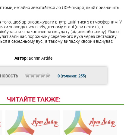
имптоми, негайно звертайтеся до ЛОР-лікаря, який призначить
 того, щоб врівноважувати внутрішній тиск з атмосферним. У
ляхи знаходяться в збудженому стані (при нежиті), в
ідбувається накопичення ексудату (рідини або слизу). Якщо
судат залишає порожнину середнього вуха через євстахієву
ься в середньому вусі, в такому випадку хворий відчуває
Автор:
admin
Artlife
 НОВОСТЬ
0
(голосов:
255
)
ЧИТАЙТЕ ТАКЖЕ: