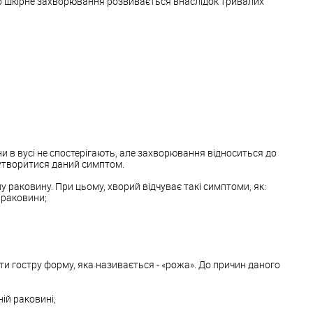
го шкірне захворювання розвивається внаслідок тривалих
ни в вусі не спостерігають, але захворювання відноситься до
 утворитися даний симптом.
раковину. При цьому, хворий відчуває такі симптоми, як:
 раковини;
 гостру форму, яка називається - «рожа». До причин даного
ній раковині;