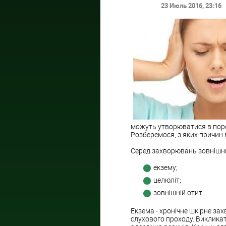
23 Июль 2016
, 23:16
можуть утворюватися в поро
Розберемося, з яких причин 
Серед захворювань зовнішньо
екзему;
целюліт;
зовнішній отит.
Екзема - хронічне шкірне за
слухового проходу. Викликат