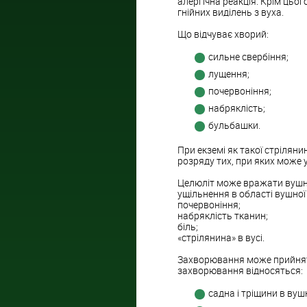
алергічна реакція. Крім цьо
гнійних виділень з вуха.
Що відчуває хворий:
сильне свербіння;
лущення;
почервоніння;
набряклість;
бульбашки.
При екземі як такої стріляни
розряду тих, при яких може
Целюліт може вражати вушну 
ущільнення в області вушної
почервоніння;
набряклість тканин;
біль;
«стрілянина» в вусі.
Захворювання може прийняти
захворювання відносяться:
садна і тріщини в вуш