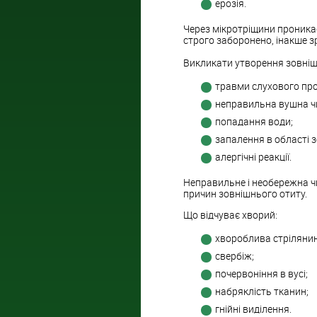
ерозія.
Через мікротріщини проника
строго заборонено, інакше з
Викликати утворення зовніш
травми слухового про
неправильна вушна ч
попадання води;
запалення в області 
алергічні реакції.
Неправильне і необережна ч
причин зовнішнього отиту.
Що відчуває хворий:
хвороблива стрілянина
свербіж;
почервоніння в вусі;
набряклість тканин;
гнійні виділення.