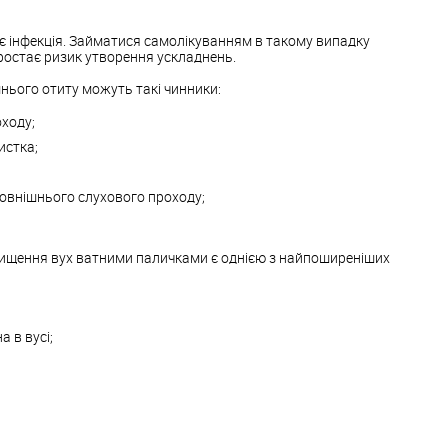
є інфекція. Займатися самолікуванням в такому випадку
ростає ризик утворення ускладнень.
нього отиту можуть такі чинники:
ходу;
истка;
зовнішнього слухового проходу;
ищення вух ватними паличками є однією з найпоширеніших
 в вусі;