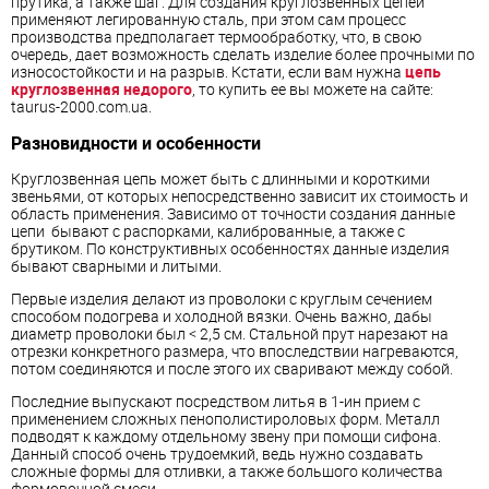
прутика, а также шаг. Для создания круглозвенных цепей
применяют легированную сталь, при этом сам процесс
производства предполагает термообработку, что, в свою
очередь, дает возможность сделать изделие более прочными по
износостойкости и на разрыв. Кстати, если вам нужна
цепь
круглозвенная недорого
, то купить ее вы можете на сайте:
taurus-2000.com.ua.
Разновидности и особенности
Круглозвенная цепь может быть с длинными и короткими
звеньями, от которых непосредственно зависит их стоимость и
область применения. Зависимо от точности создания данные
цепи бывают с распорками, калиброванные, а также с
брутиком. По конструктивных особенностях данные изделия
бывают сварными и литыми.
Первые изделия делают из проволоки с круглым сечением
способом подогрева и холодной вязки. Очень важно, дабы
диаметр проволоки был < 2,5 cм. Стальной прут нарезают на
отрезки конкретного размера, что впоследствии нагреваются,
потом соединяются и после этого их сваривают между собой.
Последние выпускают посредством литья в 1-ин прием с
применением сложных пенополистироловых форм. Металл
подводят к каждому отдельному звену при помощи сифона.
Данный способ очень трудоемкий, ведь нужно создавать
сложные формы для отливки, а также большого количества
формовочной смеси.