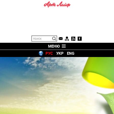
МЕНЮ
РУС
УКР
ENG