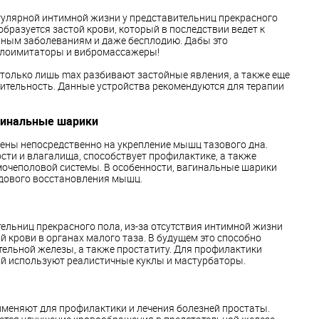
егулярной интимной жизни у представительниц прекрасного
образуется застой крови, который в последствии ведет к
ным заболеваниям и даже бесплодию. Дабы это
ллоимитаторы и вибромассажеры!
только лишь max разбивают застойные явления, а также еще
ительность. Данные устройства рекомендуются для терапии
гинальные шарики
ены непосредственно на укрепление мышц тазового дна.
ти и влагалища, способствует профилактике, а также
мочеполовой системы. В особенности, вагинальные шарики
дового восстановления мышц.
тельниц прекрасного пола, из-за отсутствия интимной жизни
й крови в органах малого таза. В будущем это способно
тельной железы, а также простатиту. Для профилактики
й используют реалистичные куклы и мастурбаторы.
меняют для профилактики и лечения болезней простаты.