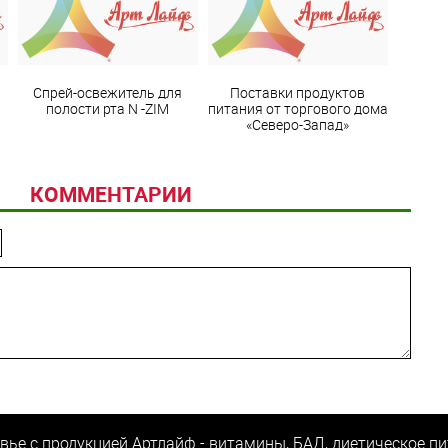
Спрей-освежитель для
Поставки продуктов
полости рта N -ZIM
питания от торгового дома
«Северо-Запад»
КОММЕНТАРИИ
вье с продукцией Артлайф - витамины, БАД, диетическое пи