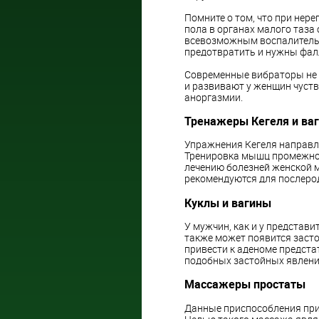
Помните о том, что при нер
пола в органах малого таза 
всевозможным воспалитель
предотвратить и нужны фа
Современные вибраторы не 
и развивают у женщин чуств
аноргазмии.
Тренажеры Кегеля и ва
Упражнения Кегеля направл
Тренировка мышц промежнос
лечению болезней женской 
рекомендуются для послеро
Куклы и вагины
У мужчин, как и у представи
также может появится засто
привести к аденоме предста
подобных застойных явлени
Массажеры простаты
Данные приспособления при