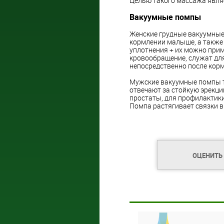
Целью такого массажа явля
Вакуумные помпы
Женские грудные вакуумные
кормлении малыше, а также
уплотнения + их можно прим
кровообращение, служат для
непосредственно после корм
Мужские вакуумные помпы т
отвечают за стойкую эрекци
простаты, для профилактики
Помпа растягивает связки в
ОЦЕНИТЬ