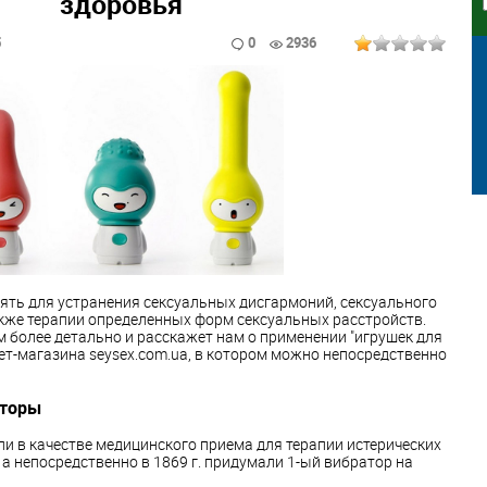
здоровья
5
0
2936
ять для устранения сексуальных дисгармоний, сексуального
кже терапии определенных форм сексуальных расстройств.
м более детально и расскажет нам о применении "игрушек для
ет-магазина seysex.com.ua, в котором можно непосредственно
аторы
 в качестве медицинского приема для терапии истерических
, а непосредственно в 1869 г. придумали 1-ый вибратор на