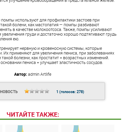
ется улучшение кровообращения в предстательной железе.
 помпы используют для профилактики застоев при
 такой болени, как мастопатия — помпы разбивают
енять в качестве молокоотсоса. Также, помпы усиливают
 увеличения груди и достаточно хорошо подтягивают грудь
ления ею.
ренирует нервную и кровеносную системы, которые
и. Их применяют для увеличения пениса, при заболеваниях
 такой болезни, как простатит + возрастных изменений.
 основании пениса + улучшает эластичность сосудов.
Автор:
admin
Artlife
 НОВОСТЬ
1
(голосов:
278
)
ЧИТАЙТЕ ТАКЖЕ: