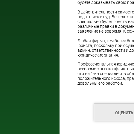
будете доказывать свою пра
В действительности самосто
подать иск в суд. Вся сложн
специально будет гонять ва
различные правки в докумен
заявление не вовремя. К сож
Любая фирма, тем более бо
юриста, поскольку при осущ
админ. ответственности и д
юридические знания.
Профессиональная юридиче
всевозможных конфликтных 
что ни 1-ин специалист в о
положительного исхода, пр
довольны его работой.
ОЦЕНИТЬ