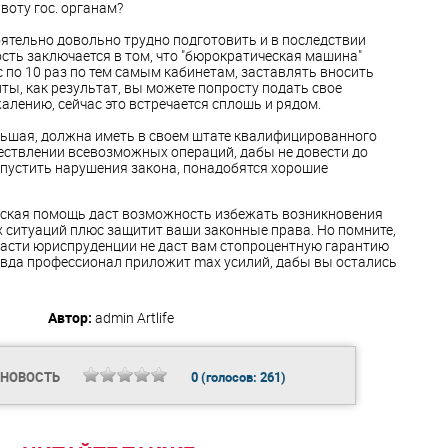
воту гос. органам?
ятельно довольно трудно подготовить и в последствии
ость заключается в том, что "бюрократическая машина"
с по 10 раз по тем самым кабинетам, заставлять вносить
ты, как результат, вы можете попросту подать свое
алению, сейчас это встречается сплошь и рядом.
льшая, должна иметь в своем штате квалифицированного
ествлении всевозможных операций, дабы не довести до
опустить нарушения закона, понадобятся хорошие
ская помощь даст возможность избежать возникновения
ситуаций плюс защитит ваши законные права. Но помните,
бласти юриспруденции не даст вам стопроцентную гарантию
авда профессионал приложит max усилий, дабы вы остались
Автор:
admin
Artlife
 НОВОСТЬ
0
(голосов:
261
)