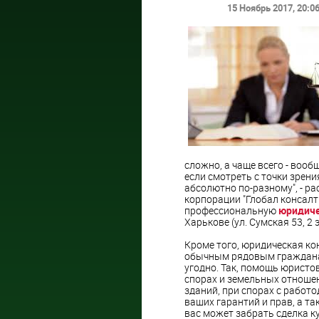
15 Ноябрь 2017
, 20:0
сложно, а чаще всего - воо
если смотреть с точки зрен
абсолютно по-разному", - р
корпорации "Глобал консалти
профессиональную
юридиче
Харькове (ул. Сумская 53, 2 
Кроме того, юридическая к
обычным рядовым гражданам.
угодно. Так, помощь юрист
спорах и земельных отношен
зданий, при спорах с работ
ваших гарантий и прав, а та
вас может забрать сделка 