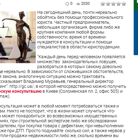
6
0
2030
На сегодняшний день, почти нереально
обойтись без помощи профессионального
юриста. Частный предприниматель,
небольшая организация, фирма либо же
крупная компания любой формы
собственности, время от времени
нуждается в консультации и помощи
специалистов в области юриспруденции.
"Каждый день перед человеком появляется
множество законодательных ловушек,
разобраться в которых самому довольно
бще нереально. В зависимости от сложившихся обстоятельств,
ия закона, аналогичную ситуацию можно трактовать
ассказывает Владимир Муравьев, генеральный директор
нг": http://gc.ua/, в которой непосредственно можно получить
скую консультацию
в Киеве (Соломенская пл. 2, офис 505) и
этаж).
онсультация может в любой момент потребоваться также и
 Никто не поспорит, что в жизни может случиться что-
ов может понадобиться: во всевозможных имущественных
иях, при строительной экспертизе либо же обследовании
одателем, при покупке товара с дефектами, при невыполнении
кже при ДТП. Просто подумайте: сколько сил, а также нервов у
купли-продажи недвижимости либо же, сколько времени вы