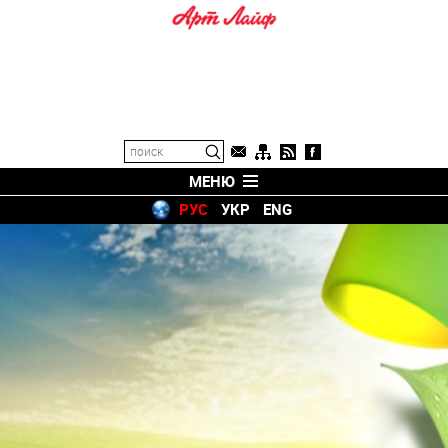
МЕНЮ
РУС
УКР
ENG