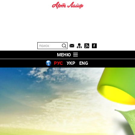
МЕНЮ
РУС
УКР
ENG