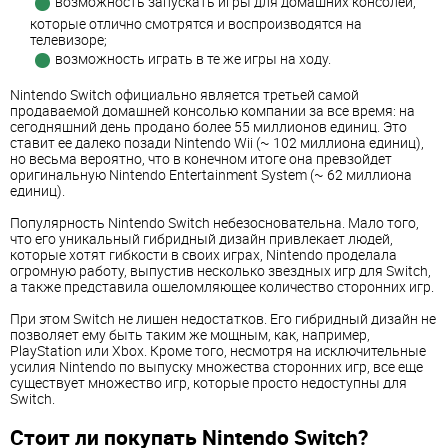
возможность запускать игры для домашних консолей,
которые отлично смотрятся и воспроизводятся на
телевизоре;
возможность играть в те же игры на ходу.
Nintendo Switch официально является третьей самой
продаваемой домашней консолью компании за все время: на
сегодняшний день продано более 55 миллионов единиц. Это
ставит ее далеко позади Nintendo Wii (~ 102 миллиона единиц),
но весьма вероятно, что в конечном итоге она превзойдет
оригинальную Nintendo Entertainment System (~ 62 миллиона
единиц).
Популярность Nintendo Switch небезосновательна. Мало того,
что его уникальный гибридный дизайн привлекает людей,
которые хотят гибкости в своих играх, Nintendo проделала
огромную работу, выпустив несколько звездных игр для Switch,
а также представила ошеломляющее количество сторонних игр.
При этом Switch не лишен недостатков. Его гибридный дизайн не
позволяет ему быть таким же мощным, как, например,
PlayStation или Xbox. Кроме того, несмотря на исключительные
усилия Nintendo по выпуску множества сторонних игр, все еще
существует множество игр, которые просто недоступны для
Switch.
Стоит ли покупать Nintendo Switch?