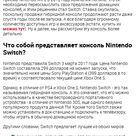
необходимо переосмыслить свои предложения домашних
консолей, и этим решением стал Switch. Ставка окупилась,
поскольку продажи гибридной консоли продолжают расти даже
спустя годы после ее запуска. А все благодаря огромному
количеству доступных игр и аксессуаров (кстати, купить их
можно тут
). Ну а далее, мы рассмотрим эту консоль более
детально.
Что собой представляет консоль Nintendo
Switch?
Nintendo представила Switch 3 марта 2017 года. Цена Nintendo
Switch составляла 299 долларов на момент запуска, что
значительно ниже цены Sony PlayStation 4 (399 долларов в то
время) и соответствовало текущей цене Xbox One S.
Однако, в отличие от PS4 и Xbox One S, Nintendo Switch - это так
называемая гибридная консоль. А это означает, что его можно
использовать в качестве беспроводного портативного
устройства - в отличие от Nintendo 3DS, еще одного безумно
популярного продукта данной ТМ. Кроме того Switch также
можно установить в док-станцию и подключить к телевизору,
чтобы играть в обычную домашнюю консоль.
Другими словами, Switch предлагает лучшее из обоих миров: