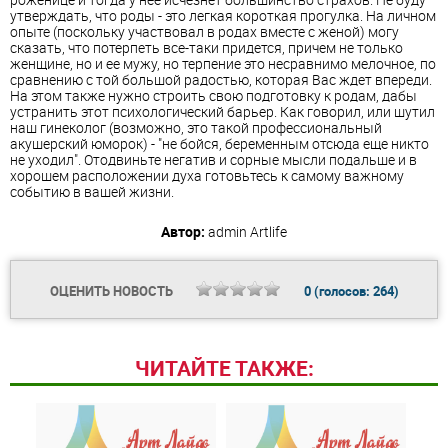
утверждать, что роды - это легкая короткая прогулка. На личном
опыте (поскольку участвовал в родах вместе с женой) могу
сказать, что потерпеть все-таки придется, причем не только
женщине, но и ее мужу, но терпение это несравнимо мелочное, по
сравнению с той большой радостью, которая Вас ждет впереди.
На этом также нужно строить свою подготовку к родам, дабы
устранить этот психологический барьер. Как говорил, или шутил
наш гинеколог (возможно, это такой профессиональный
акушерский юморок) - "не бойся, беременным отсюда еще никто
не уходил". Отодвиньте негатив и сорные мысли подальше и в
хорошем расположении духа готовьтесь к самому важному
событию в вашей жизни.
Автор:
admin
Artlife
ОЦЕНИТЬ НОВОСТЬ
0
(голосов:
264
)
ЧИТАЙТЕ ТАКЖЕ: