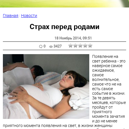
Главная
:
Новости
Страх перед родами
18 Ноябрь 2014
, 09:51
0
3427
Появление на
свет ребенка - это
наверное самое
ожидаемое,
самое
волнительное,
самое что не на
есть самое
событие в жизни.
За те девять
месяцев, которые
пройдут от
приятного
момента зачатия
и до не менее
приятного момента появления на свет, в жизни женщины