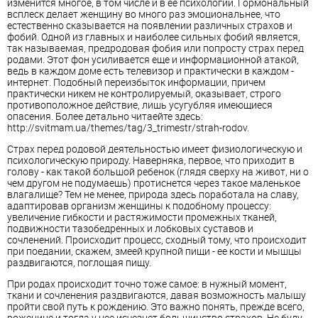
изменится многое, в том числе и в ее психологии. Гормональный
всплеск делает женщину во много раз эмоциональнее, что
естественно сказывается на появлении различных страхов и
фобий. Одной из главных и наиболее сильных фобий является,
так называемая, предродовая фобия или попросту страх перед
родами. Этот фон усиливается еще и информационной атакой,
ведь в каждом доме есть телевизор и практически в каждом -
интернет. Подобный переизбыток информации, причем
практически никем не контролируемый, оказывает, строго
противоположное действие, лишь усугубляя имеющиеся
опасения. Более детально читаейте здесь:
http://svitmam.ua/themes/tag/3_trimestr/strah-rodov.
Страх перед родовой деятельностью имеет физиологическую и
психологическую природу. Наверняка, первое, что приходит в
голову - как такой большой ребенок (глядя сверху на живот, ни о
чем другом не подумаешь) протиснется через такое маленькое
влагалище? Тем не менее, природа здесь поработала на славу,
адаптировав организм женщины к подобному процессу:
увеличение гибкости и растяжимости промежных тканей,
подвижности тазобедренных и лобковых суставов и
сочленений. Происходит процесс, сходный тому, что происходит
при поедании, скажем, змеей крупной пищи - ее кости и мышцы
раздвигаются, поглощая пищу.
При родах происходит точно тоже самое: в нужный момент,
ткани и сочленения раздвигаются, давая возможность малышу
пройти свой путь к рождению. Это важно понять, прежде всего,
роженице и тогда у нее исчезнет большинство страхов. Не буду