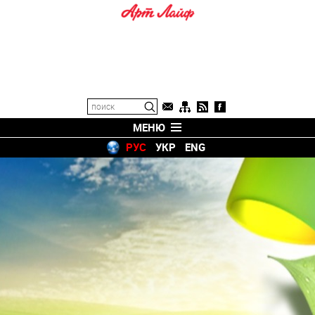
МЕНЮ
РУС
УКР
ENG