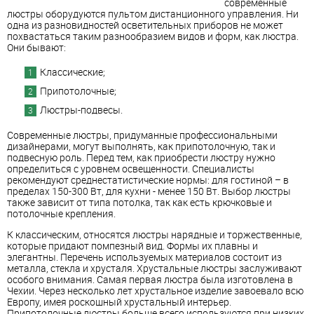
современные
люстры оборудуются пультом дистанционного управления. Ни
одна из разновидностей осветительных приборов не может
похвастаться таким разнообразием видов и форм, как люстра.
Они бывают:
Классические;
Припотолочные;
Люстры-подвесы.
Современные люстры, придуманные профессиональными
дизайнерами, могут выполнять, как припотолочную, так и
подвесную роль. Перед тем, как приобрести люстру нужно
определиться с уровнем освещенности. Специалисты
рекомендуют среднестатистические нормы: для гостиной – в
пределах 150-300 Вт, для кухни - менее 150 Вт. Выбор люстры
также зависит от типа потолка, так как есть крючковые и
потолочные крепления.
К классическим, относятся люстры нарядные и торжественные,
которые придают помпезный вид. Формы их плавны и
элегантны. Перечень используемых материалов состоит из
металла, стекла и хрусталя. Хрустальные люстры заслуживают
особого внимания. Самая первая люстра была изготовлена в
Чехии. Через несколько лет хрустальное изделие завоевало всю
Европу, имея роскошный хрустальный интерьер.
Припотолочные люстры больше всего используются при низких