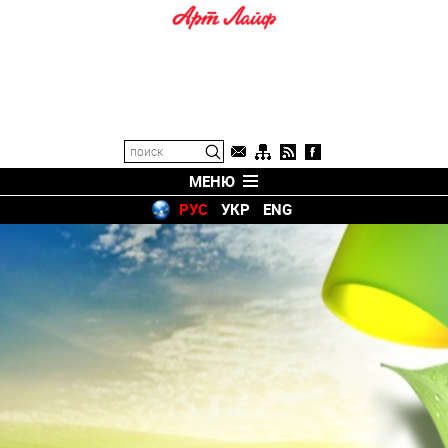
МЕНЮ
РУС
УКР
ENG