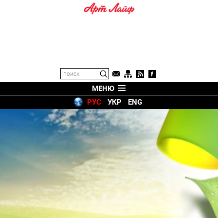
МЕНЮ
РУС
УКР
ENG