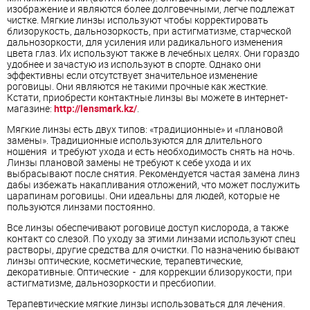
изображение и являются более долговечными, легче подлежат
чистке. Мягкие линзы используют чтобы корректировать
близорукость, дальнозоркость, при астигматизме, старческой
дальнозоркости, для усиления или радикального изменения
цвета глаз. Их используют также в лечебных целях. Они гораздо
удобнее и зачастую из используют в спорте. Однако они
эффективны если отсутствует значительное изменение
роговицы. Они являются не такими прочные как жесткие.
Кстати, приобрести контактные линзы вы можете в интернет-
магазине:
http://lensmark.kz/
.
Мягкие линзы есть двух типов: «традиционные» и «плановой
замены». Традиционные используются для длительного
ношения и требуют ухода и есть необходимость снять на ночь.
Линзы плановой замены не требуют к себе ухода и их
выбрасывают после снятия. Рекомендуется частая замена линз
дабы избежать накапливания отложений, что может послужить
царапинам роговицы. Они идеальны для людей, которые не
пользуются линзами постоянно.
Все линзы обеспечивают роговице доступ кислорода, а также
контакт со слезой. По уходу за этими линзами используют спец
растворы, другие средства для очистки. По назначению бывают
линзы оптические, косметические, терапевтические,
декоративные. Оптические - для коррекции близорукости, при
астигматизме, дальнозоркости и пресбиопии.
Терапевтические мягкие линзы использоваться для лечения.