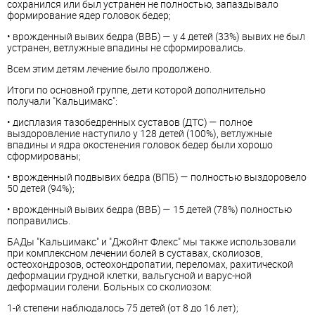
сохранился или был устранен не полностью, запаздывало
формирование ядер головок бедер;
• врожденный вывих бедра (ВВБ) — у 4 детей (33%) вывих не был
устранен, ветлужные впадины не сформировались.
Всем этим детям лечение было продолжено.
Итоги по основной группе, дети которой дополнительно
получали "Кальцимакс":
• дисплазия тазобедренных суставов (ДТС) — полное
выздоровление наступило у 128 детей (100%), ветлужные
впадины и ядра окостенения головок бедер были хорошо
сформированы;
• врожденный подвывих бедра (ВПБ) — полностью выздоровело
50 детей (94%);
• врожденный вывих бедра (ВВБ) — 15 детей (78%) полностью
поправились.
БАДы "Кальцимакс" и "Джойнт Флекс" мы также использовали
при комплексном лечении болей в суставах, сколиозов,
остеохондрозов, остеохондропатии, переломах, рахитической
деформации грудной клетки, вальгусной и варус-ной
деформации голени. Больных со сколиозом:
1-й степени наблюдалось 75 детей (от 8 до 16 лет);