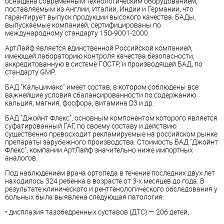
оснащена современным технологическим оборудованием,
поставляемым из Англии, Италии, Индии и Германии, что
гарантирует выпуск продукции высокого качества. БАДы,
выпускаемые компанией, сертифицированы по
международному стандарту 15О-9001-2000.
АртЛайф является единственной Российской компанией,
имеющей лабораторию контроля качества безопасности,
аккредитованную в системе ГОСТР, и производящей БАД, по
стандарту GMP.
БАД "Кальцимакс" имеет состав, в котором соблюдены все
важнейшие условия сбалансированности по содержанию
кальция, магния, фосфора, витамина D3 и др.
БАД "Джойнт Флекс", основным компонентом которого является
суфатированный ГАГ, по своему составу и действию
существенно превосходит рекламируемые на российском рынке
препараты зарубежного производства. Стоимость БАД "Джойнт
Флекс", компании АртЛайф значительно ниже импортных
аналогов.
Под наблюдением врача ортопеда в течение последних двух лет
находилось 324 ребенка в возрасте от 3-х месяцев до года. В
результате клинического и рентгенологического обследования у
больных была выявлена следующая патология:
• дисплазия тазобедренных суставов (ДТС) — 206 детей,