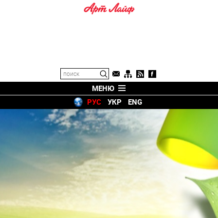
МЕНЮ
РУС
УКР
ENG