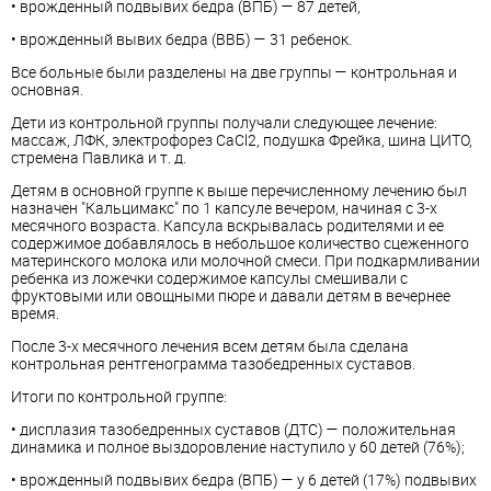
• врожденный подвывих бедра (ВПБ) — 87 детей,
• врожденный вывих бедра (ВВБ) — 31 ребенок.
Все больные были разделены на две группы — контрольная и
основная.
Дети из контрольной группы получали следующее лечение:
массаж, ЛФК, электрофорез СаСl2, подушка Фрейка, шина ЦИТО,
стремена Павлика и т. д.
Детям в основной группе к выше перечисленному лечению был
назначен "Кальцимакс" по 1 капсуле вечером, начиная с 3-х
месячного возраста. Капсула вскрывалась родителями и ее
содержимое добавлялось в небольшое количество сцеженного
материнского молока или молочной смеси. При подкармливании
ребенка из ложечки содержимое капсулы смешивали с
фруктовыми или овощными пюре и давали детям в вечернее
время.
После 3-х месячного лечения всем детям была сделана
контрольная рентгенограмма тазобедренных суставов.
Итоги по контрольной группе:
• дисплазия тазобедренных суставов (ДТС) — положительная
динамика и полное выздоровление наступило у 60 детей (76%);
• врожденный подвывих бедра (ВПБ) — у 6 детей (17%) подвывих