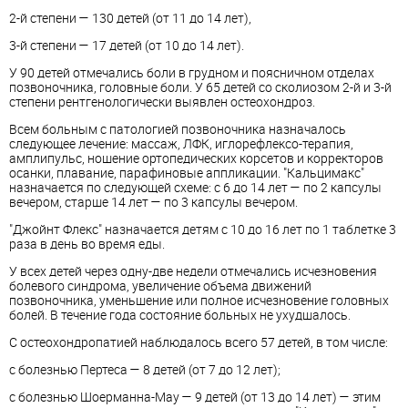
2-й степени — 130 детей (от 11 до 14 лет),
3-й степени — 17 детей (от 10 до 14 лет).
У 90 детей отмечались боли в грудном и поясничном отделах
позвоночника, головные боли. У 65 детей со сколиозом 2-й и 3-й
степени рентгенологически выявлен остеохондроз.
Всем больным с патологией позвоночника назначалось
следующее лечение: массаж, ЛФК, иглорефлексо-терапия,
амплипульс, ношение ортопедических корсетов и корректоров
осанки, плавание, парафиновые аппликации. "Кальцимакс"
назначается по следующей схеме: с 6 до 14 лет — по 2 капсулы
вечером, старше 14 лет — по 3 капсулы вечером.
"Джойнт Флекс" назначается детям с 10 до 16 лет по 1 таблетке 3
раза в день во время еды.
У всех детей через одну-две недели отмечались исчезновения
болевого синдрома, увеличение объема движений
позвоночника, уменьшение или полное исчезновение головных
болей. В течение года состояние больных не ухудшалось.
С остеохондропатией наблюдалось всего 57 детей, в том числе:
с болезнью Пертеса — 8 детей (от 7 до 12 лет);
с болезнью Шоерманна-Мау — 9 детей (от 13 до 14 лет) — этим