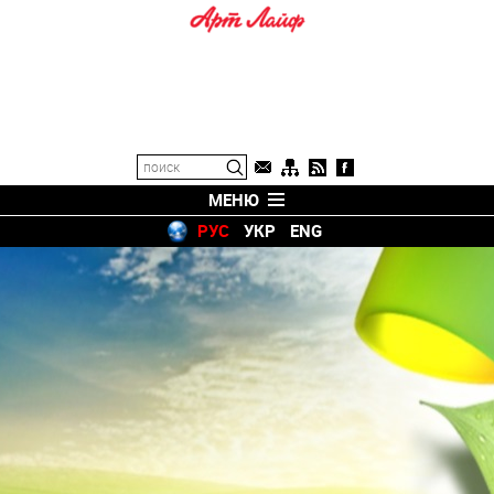
МЕНЮ
РУС
УКР
ENG