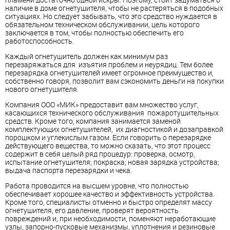
наличие в доме огнетушителя, чтобы не растеряться в подобных
ситуациях. Но следует забывать, что это средство нуждается в
обязательном техническом обслуживании, цель которого
заключается в том, чтобы полностью обеспечить его
работоспособность.
Каждый огнетушитель должен как минимум раз
перезаряжаться для изъятия проблем и неурядиц. Тем более
перезарядка огнетушителей имеет огромное преимущество и,
собственно говоря, позволит вам сэкономить деньги на покупки
нового огнетушителя.
Компания ООО «МИК» предоставит вам множество услуг,
касающихся технического обслуживания пожаротушительных
средств. Кроме того, компания занимается заменой
комплектующих огнетушителей, их диагностикой и дозаправкой
порошком и углекислым газом. Если говорить о перезарядке
действующего вещества, то можно сказать, что этот процесс
содержит в себя целый ряд процедур: проверка, осмотр,
испытание огнетушителя; покраска; новая зарядка устройства;
выдача паспорта перезарядки и чека.
Работа проводится на высшем уровне, что полностью
обеспечивает хорошее качество и эффективность устройства.
Кроме того, специалисты отменно и быстро определят массу
огнетушителя, его давление, проверят вероятность
повреждений и, при необходимости, поменяют неработающие
узлы, запорно-пусковые механизмы, уплотнения и резиновые