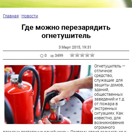
Главная
:
Новости
Где можно перезарядить
огнетушитель
3 Март 2015
, 19:31
0
3499
Огнетушитель —
отличное
средство,
служащие для
защиты домов,
зданий,
общественных
заведений и т.д.
от пожара в
экстренных
ситуациях. Как
известно, для
возникновения
огромного
пламени достаточно одной искры. Поэтому, стоит задуматься о